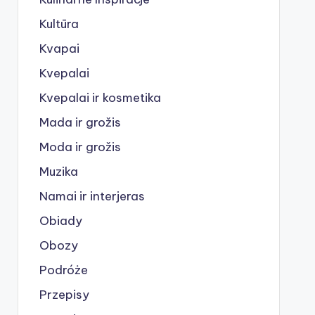
Kultūra
Kvapai
Kvepalai
Kvepalai ir kosmetika
Mada ir grožis
Moda ir grožis
Muzika
Namai ir interjeras
Obiady
Obozy
Podróże
Przepisy