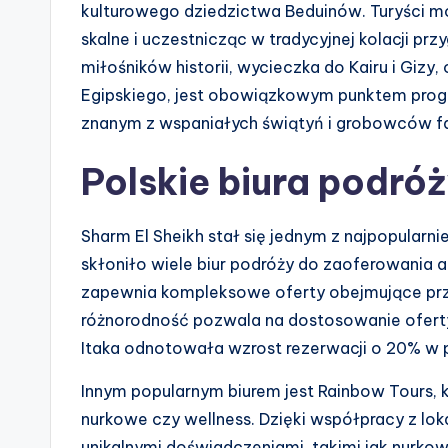
kulturowego dziedzictwa Beduinów. Turyści m
skalne i uczestnicząc w tradycyjnej kolacji p
miłośników historii, wycieczka do Kairu i Giz
Egipskiego, jest obowiązkowym punktem prog
znanym z wspaniałych świątyń i grobowców f
Polskie biura podró
Sharm El Sheikh stał się jednym z najpopularn
skłoniło wiele biur podróży do zaoferowania 
zapewnia kompleksowe oferty obejmujące prze
różnorodność pozwala na dostosowanie oferty
Itaka odnotowała wzrost rezerwacji o 20% w 
Innym popularnym biurem jest Rainbow Tours, k
nurkowe czy wellness. Dzięki współpracy z lok
unikalnymi doświadczeniami, takimi jak nurk