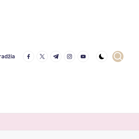
facebook.com
twitter.com
t.me
instagram.com
youtube.com
radžia