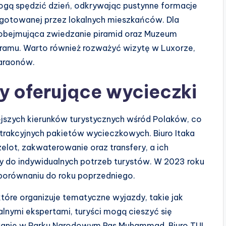
ogą spędzić dzień, odkrywając pustynne formacje
rzygotowanej przez lokalnych mieszkańców. Dla
y, obejmująca zwiedzanie piramid oraz Muzeum
ramu. Warto również rozważyć wizytę w Luxorze,
araonów.
ży oferujące wycieczki
iejszych kierunków turystycznych wśród Polaków, co
atrakcyjnych pakietów wycieczkowych. Biuro Itaka
lot, zakwaterowanie oraz transfery, a ich
 do indywidualnych potrzeb turystów. W 2023 roku
porównaniu do roku poprzedniego.
tóre organizuje tematyczne wyjazdy, takie jak
alnymi ekspertami, turyści mogą cieszyć się
owanie w Parku Narodowym Ras Muhammad. Biuro TUI