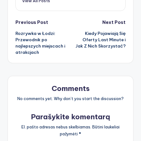
View All Posts
Post
Previous Post
Next Post
Rozrywka w Łodzi:
Kiedy Pojawiają Się
navigation
Przewodnik po
Oferty Last Minute i
najlepszych miejscach i
Jak Z Nich Skorzystać?
atrakcjach
Comments
No comments yet. Why don’t you start the discussion?
Parašykite komentarą
El. pašto adresas nebus skelbiamas.
Būtini laukeliai
pažymėti
*