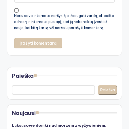
Noriu savo interneto naršyklėje išsaugoti vardą, el. pašto
adresą ir interneto puslapį, kad jų nebereiktų įvesti iš
naujo, kai kitą kartą vėl norėsiu parašyti komentarą.
Paieška
Paieška
Naujausi
Luksusowe domki nad morzem z wyżywieniem: