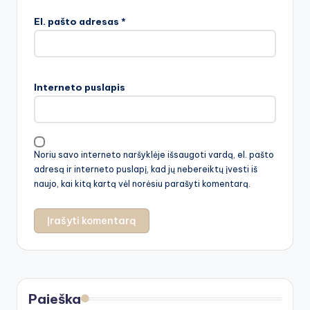
El. pašto adresas
*
Interneto puslapis
Noriu savo interneto naršyklėje išsaugoti vardą, el. pašto
adresą ir interneto puslapį, kad jų nebereiktų įvesti iš
naujo, kai kitą kartą vėl norėsiu parašyti komentarą.
Paieška