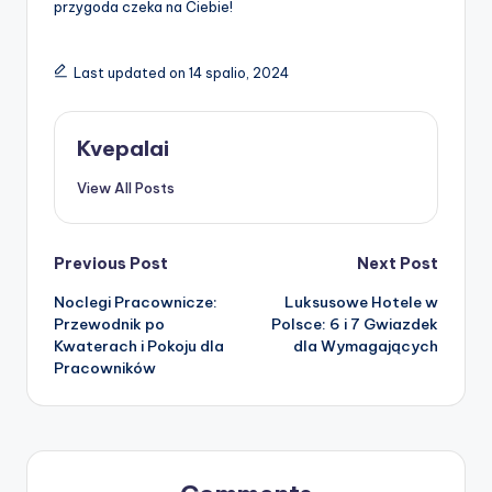
przygoda czeka na Ciebie!
Last updated on 14 spalio, 2024
Kvepalai
View All Posts
Post
Previous Post
Next Post
Noclegi Pracownicze:
Luksusowe Hotele w
navigation
Przewodnik po
Polsce: 6 i 7 Gwiazdek
Kwaterach i Pokoju dla
dla Wymagających
Pracowników