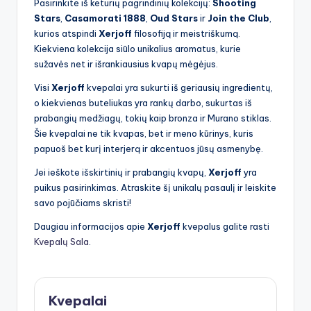
Pasirinkite iš keturių pagrindinių kolekcijų:
Shooting
Stars
,
Casamorati 1888
,
Oud Stars
ir
Join the Club
,
kurios atspindi
Xerjoff
filosofiją ir meistriškumą.
Kiekviena kolekcija siūlo unikalius aromatus, kurie
sužavės net ir išrankiausius kvapų mėgėjus.
Visi
Xerjoff
kvepalai yra sukurti iš geriausių ingredientų,
o kiekvienas buteliukas yra rankų darbo, sukurtas iš
prabangių medžiagų, tokių kaip bronza ir Murano stiklas.
Šie kvepalai ne tik kvapas, bet ir meno kūrinys, kuris
papuoš bet kurį interjerą ir akcentuos jūsų asmenybę.
Jei ieškote išskirtinių ir prabangių kvapų,
Xerjoff
yra
puikus pasirinkimas. Atraskite šį unikalų pasaulį ir leiskite
savo pojūčiams skristi!
Daugiau informacijos apie
Xerjoff
kvepalus galite rasti
Kvepalų Sala
.
Kvepalai