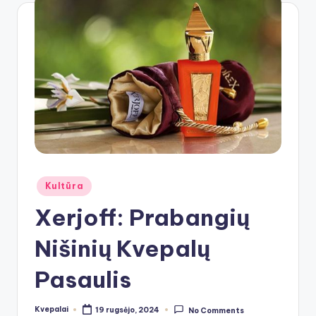
Posted
Kultūra
in
Xerjoff: Prabangių
Nišinių Kvepalų
Pasaulis
Kvepalai
19 rugsėjo, 2024
No Comments
Posted