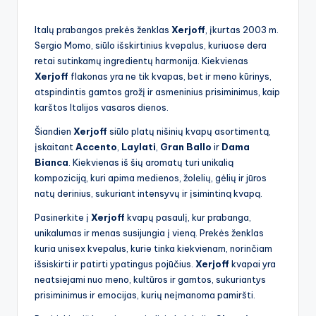
by
Italų prabangos prekės ženklas
Xerjoff
, įkurtas 2003 m.
Sergio Momo, siūlo išskirtinius kvepalus, kuriuose dera
retai sutinkamų ingredientų harmonija. Kiekvienas
Xerjoff
flakonas yra ne tik kvapas, bet ir meno kūrinys,
atspindintis gamtos grožį ir asmeninius prisiminimus, kaip
karštos Italijos vasaros dienos.
Šiandien
Xerjoff
siūlo platų nišinių kvapų asortimentą,
įskaitant
Accento
,
Laylati
,
Gran Ballo
ir
Dama
Bianca
. Kiekvienas iš šių aromatų turi unikalią
kompoziciją, kuri apima medienos, žolelių, gėlių ir jūros
natų derinius, sukuriant intensyvų ir įsimintiną kvapą.
Pasinerkite į
Xerjoff
kvapų pasaulį, kur prabanga,
unikalumas ir menas susijungia į vieną. Prekės ženklas
kuria unisex kvepalus, kurie tinka kiekvienam, norinčiam
išsiskirti ir patirti ypatingus pojūčius.
Xerjoff
kvapai yra
neatsiejami nuo meno, kultūros ir gamtos, sukuriantys
prisiminimus ir emocijas, kurių neįmanoma pamiršti.