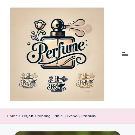
Skip
to
content
Home
»
Xerjoff: Prabangių Nišinių Kvepalų Pasaulis