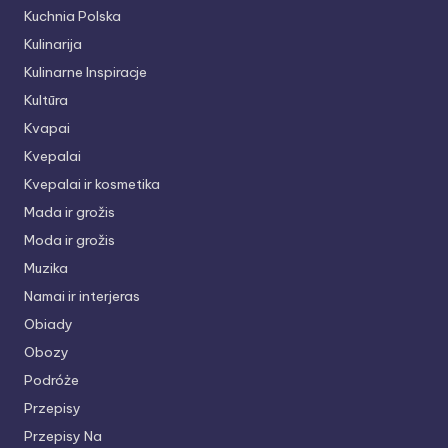
Kuchnia Polska
Kulinarija
Kulinarne Inspiracje
Kultūra
Kvapai
Kvepalai
Kvepalai ir kosmetika
Mada ir grožis
Moda ir grožis
Muzika
Namai ir interjeras
Obiady
Obozy
Podróże
Przepisy
Przepisy Na