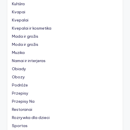
Kultūra
Kvapai
Kvepalai
Kvepalai ir kosmetika
Mada ir grožis
Moda ir grožis
Muzika
Namai ir interjeras
Obiady
Obozy
Podróże
Przepisy
Przepisy Na
Restoranai
Rozrywka dla dzieci
Sportas