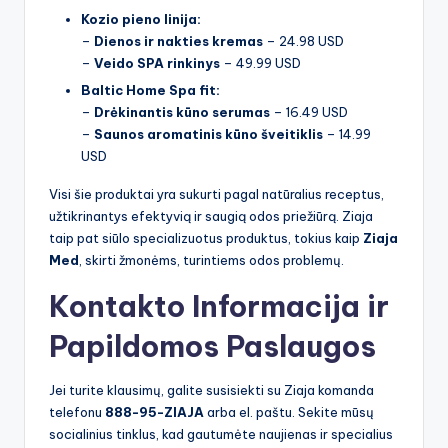
Kozio pieno linija:
–
Dienos ir nakties kremas
– 24.98 USD
–
Veido SPA rinkinys
– 49.99 USD
Baltic Home Spa fit:
–
Drėkinantis kūno serumas
– 16.49 USD
–
Saunos aromatinis kūno šveitiklis
– 14.99
USD
Visi šie produktai yra sukurti pagal natūralius receptus,
užtikrinantys efektyvią ir saugią odos priežiūrą. Ziaja
taip pat siūlo specializuotus produktus, tokius kaip
Ziaja
Med
, skirti žmonėms, turintiems odos problemų.
Kontakto Informacija ir
Papildomos Paslaugos
Jei turite klausimų, galite susisiekti su Ziaja komanda
telefonu
888-95-ZIAJA
arba el. paštu. Sekite mūsų
socialinius tinklus, kad gautumėte naujienas ir specialius