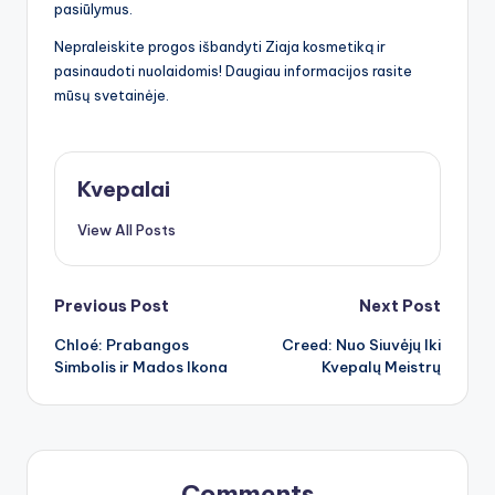
pasiūlymus.
Nepraleiskite progos išbandyti Ziaja kosmetiką ir
pasinaudoti nuolaidomis! Daugiau informacijos rasite
mūsų svetainėje.
Kvepalai
View All Posts
Post
Previous Post
Next Post
Chloé: Prabangos
Creed: Nuo Siuvėjų Iki
navigation
Simbolis ir Mados Ikona
Kvepalų Meistrų
Comments