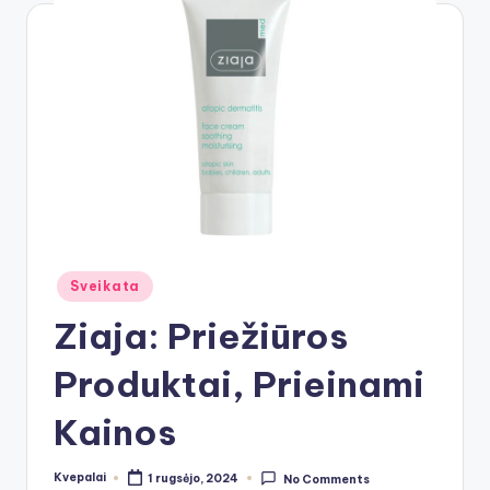
Posted
Sveikata
in
Ziaja: Priežiūros
Produktai, Prieinami
Kainos
Kvepalai
1 rugsėjo, 2024
No Comments
Posted