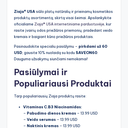
by
Ziaja® USA
siūlo platų natūralių ir prieinamų kosmetikos
produktų asortimentą, skirtą visai šeimai. Apsilankykite
oficialiame
Ziaja® USA internetiniame parduotuvėje
, kur
rasite įvairių odos priežiūros priemonių, pradedant veido
kremais ir baigiant kūno priežiūros produktais.
Pasinaudokite specialiu pasiūlymu –
pirkdami už 60
USD
, gausite 10% nuolaidą su kodu
SAVEON60
.
Dauguma užsakymų siunčiami nemokamai!
Pasiūlymai ir
Populiariausi Produktai
Tarp populiariausių Ziaja produktų rasite:
Vitaminas C.B3 Niacinamidas:
–
Pabudimo dienos kremas
– 13.99 USD
–
Veido serumas
– 13.99 USD
–
Naktinis kremas
– 13.99 USD