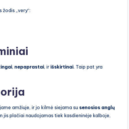
 žodis „very“:
miniai
ingai
,
nepaprastai
, ir
išskirtinai
. Taip pat yra
orija
jame amžiuje, ir jo kilmė siejama su
senosios anglų
en jis plačiai naudojamas tiek kasdieninėje kalboje,