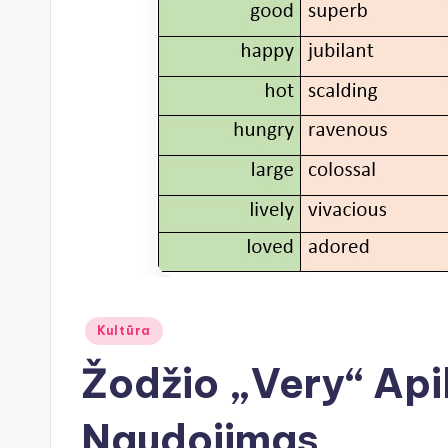
Posted
Kultūra
in
Žodžio „Very“ Api
Naudojimas