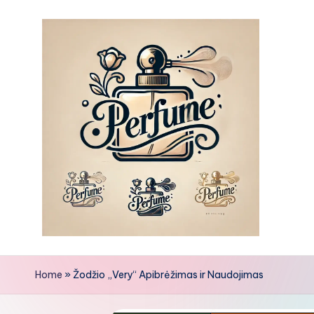
Skip
to
content
Home
»
Žodžio „Very“ Apibrėžimas ir Naudojimas