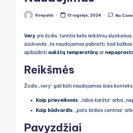
Kvepalai
13 rugsėjo, 2024
No Com
Posted
by
Very
yra žodis, turintis kelis reikšmių sluoksnius
būdvardis
. Jis naudojamas pabrėžti, kad kažkas yr
apibūdinti
aukštą temperatūrą
ar
nepaprasta
Reikšmės
Žodis „very“ gali būti naudojamas šiais konteks
Kaip prieveiksmis
: „labai karšta“ arba „n
Kaip būdvardis
: „pats širdies centras“ arb
Pavyzdžiai