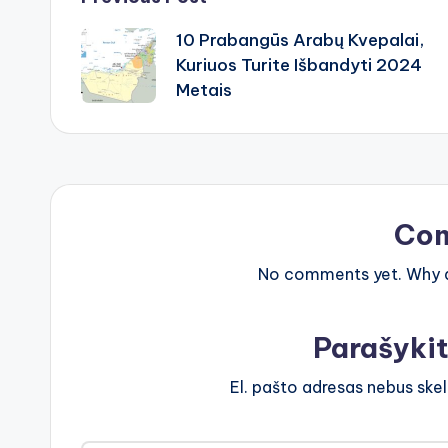
Post
10 Prabangūs Arabų Kvepalai,
navigation
Kuriuos Turite Išbandyti 2024
Metais
Co
No comments yet. Why do
Parašyki
El. pašto adresas nebus ske