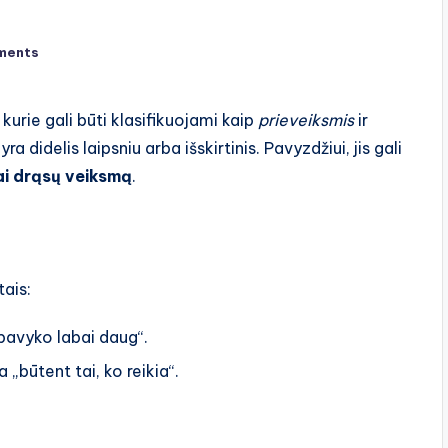
ments
, kurie gali būti klasifikuojami kaip
prieveiksmis
ir
a didelis laipsniu arba išskirtinis. Pavyzdžiui, jis gali
i drąsų veiksmą
.
tais:
epavyko labai daug“.
a „būtent tai, ko reikia“.