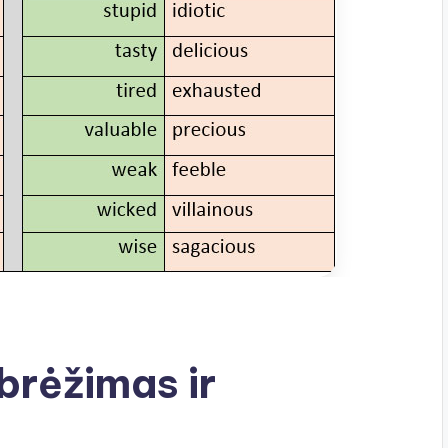
brėžimas ir