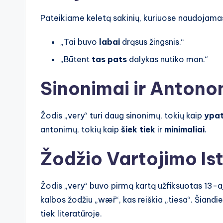
Pateikiame keletą sakinių, kuriuose naudojamas
„Tai buvo
labai
drąsus žingsnis.“
„Būtent
tas pats
dalykas nutiko man.“
Sinonimai ir Antono
Žodis „very“ turi daug sinonimų, tokių kaip
ypat
antonimų, tokių kaip
šiek tiek
ir
minimaliai
.
Žodžio Vartojimo Ist
Žodis „very“ buvo pirmą kartą užfiksuotas 13-a
kalbos žodžiu „wǣr“, kas reiškia „tiesa“. Šiandi
tiek literatūroje.