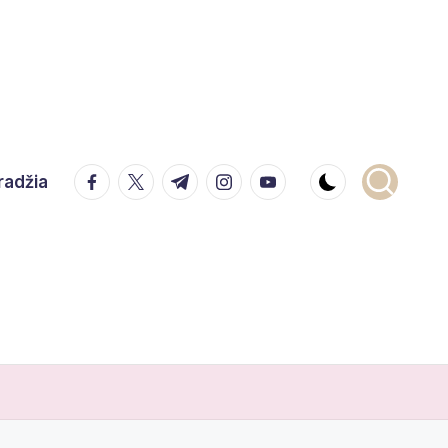
facebook.com
twitter.com
t.me
instagram.com
youtube.com
radžia