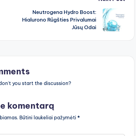
Neutrogena Hydro Boost:
Hialurono Rūgšties Privalumai
Jūsų Odai
mments
n’t you start the discussion?
te komentarą
lbiamas.
Būtini laukeliai pažymėti
*