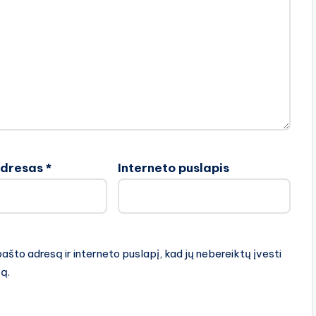
adresas
*
Interneto puslapis
pašto adresą ir interneto puslapį, kad jų nebereiktų įvesti
rą.