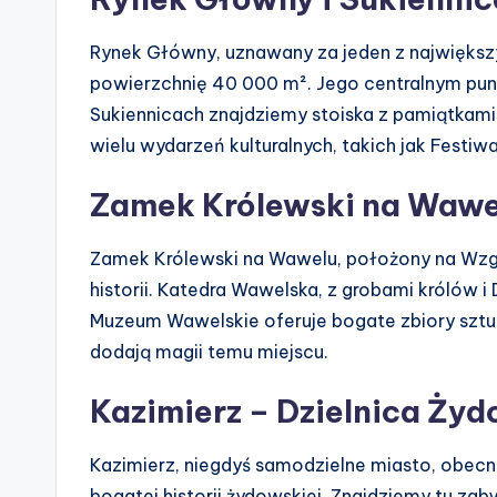
Rynek Główny, uznawany za jeden z największ
powierzchnię 40 000 m². Jego centralnym pu
Sukiennicach znajdziemy stoiska z pamiątkam
wielu wydarzeń kulturalnych, takich jak Festi
Zamek Królewski na Wawe
Zamek Królewski na Wawelu, położony na Wzgór
historii. Katedra Wawelska, z grobami królów
Muzeum Wawelskie oferuje bogate zbiory sztuk
dodają magii temu miejscu.
Kazimierz – Dzielnica Ży
Kazimierz, niegdyś samodzielne miasto, obecn
bogatej historii żydowskiej. Znajdziemy tu za