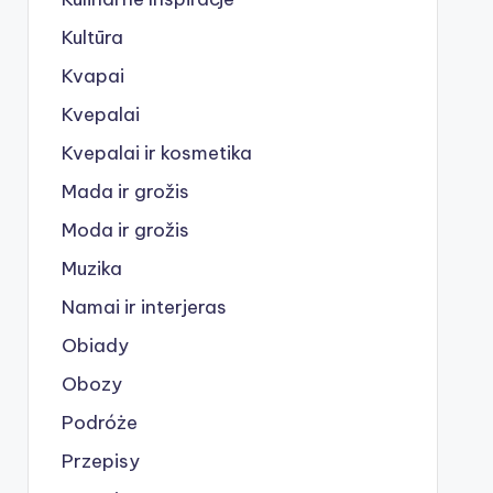
Kultūra
Kvapai
Kvepalai
Kvepalai ir kosmetika
Mada ir grožis
Moda ir grožis
Muzika
Namai ir interjeras
Obiady
Obozy
Podróże
Przepisy