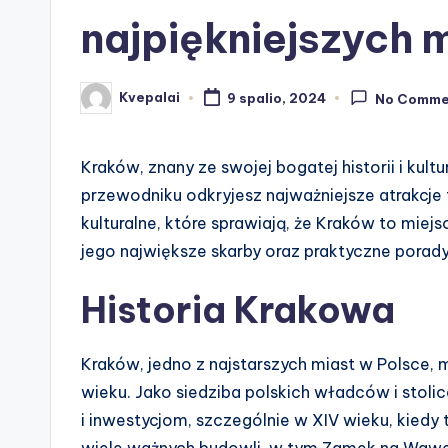
najpiękniejszych 
Kvepalai
9 spalio, 2024
No Comme
Posted
by
Kraków, znany ze swojej bogatej historii i kul
przewodniku odkryjesz najważniejsze atrakcje 
kulturalne, które sprawiają, że Kraków to miejs
jego największe skarby oraz praktyczne porad
Historia Krakowa
Kraków, jedno z najstarszych miast w Polsce, m
wieku. Jako siedziba polskich władców i stolic
i inwestycjom, szczególnie w XIV wieku, kied
wiele ważnych budowli, w tym Zamek na Wawel