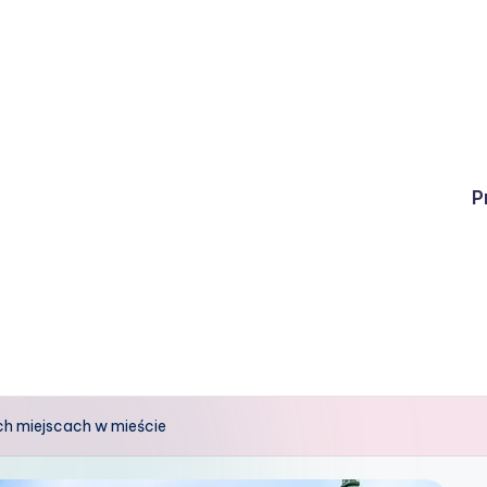
P
ch miejscach w mieście