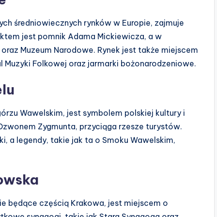
ych średniowiecznych rynków w Europie, zajmuje
nktem jest pomnik Adama Mickiewicza, a w
i oraz Muzeum Narodowe. Rynek jest także miejscem
wal Muzyki Folkowej oraz jarmarki bożonarodzeniowe.
lu
zu Wawelskim, jest symbolem polskiej kultury i
 i Dzwonem Zygmunta, przyciąga rzesze turystów.
i, a legendy, takie jak ta o Smoku Wawelskim,
dowska
ie będące częścią Krakowa, jest miejscem o
bytkowe synagogi, takie jak Stara Synagoga oraz