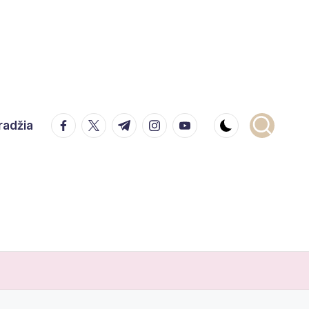
facebook.com
twitter.com
t.me
instagram.com
youtube.com
radžia