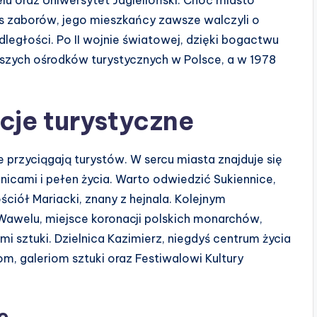
s zaborów, jego mieszkańcy zawsze walczyli o
egłości. Po II wojnie światowej, dzięki bogactwu
jszych ośrodków turystycznych w Polsce, a w 1978
cje turystyczne
e przyciągają turystów. W sercu miasta znajduje się
cami i pełen życia. Warto odwiedzić Sukiennice,
ciół Mariacki, znany z hejnala. Kolejnym
awelu, miejsce koronacji polskich monarchów,
i sztuki. Dzielnica Kazimierz, niegdyś centrum życia
om, galeriom sztuki oraz Festiwalowi Kultury
e