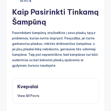
už 40 $.
Kaip Pasirinkti Tinkamą
Šampūną
Pasirinkdami šampūną, atsižvelkite į savo plaukų tipą ir
problemas, kurias norite išspręsti. Pavyzdžiui, jei turite
garbanotus plaukus, rinkitės drėkinančius šampūnus, o
jei jūsų plaukai linkę riebaluotis, geriausiai tiks valomieji
šampūnai. Taip pat nepamirškite, kad šampūnas turi būti
suderintas su bet kokiomis plaukų spalvomis ar
gydymais, kuriuos naudojate.
Kvepalai
View All Posts