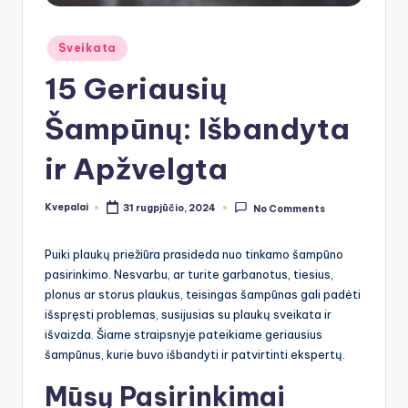
Posted
Sveikata
in
15 Geriausių
Šampūnų: Išbandyta
ir Apžvelgta
Kvepalai
31 rugpjūčio, 2024
No Comments
Posted
by
Puiki plaukų priežiūra prasideda nuo tinkamo šampūno
pasirinkimo. Nesvarbu, ar turite garbanotus, tiesius,
plonus ar storus plaukus, teisingas šampūnas gali padėti
išspręsti problemas, susijusias su plaukų sveikata ir
išvaizda. Šiame straipsnyje pateikiame geriausius
šampūnus, kurie buvo išbandyti ir patvirtinti ekspertų.
Mūsų Pasirinkimai