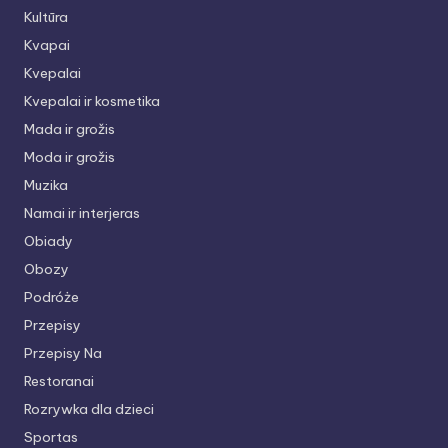
Kultūra
Kvapai
Kvepalai
Kvepalai ir kosmetika
Mada ir grožis
Moda ir grožis
Muzika
Namai ir interjeras
Obiady
Obozy
Podróże
Przepisy
Przepisy Na
Restoranai
Rozrywka dla dzieci
Sportas