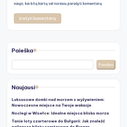
naujo, kai kitą kartą vėl norėsiu parašyti komentarą.
Paieška
Paieška
Naujausi
Luksusowe domki nad morzem z wyżywieniem:
Nowoczesne miejsce na Twoje wakacje
Noclegi w Wisełce: Idealne miejsca blisko morza
Tanie loty czarterowe do Bułgarii: Jak znaleźć
najlepsze bilety czarterowe do Burgas