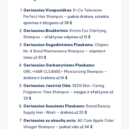
Geriausias Visapusiškas:
R+Co Television
Perfect Hair Shampoo
– puikiai drėkina, suteikia
apimties ir blizgesio už 38 $.
Geriausias Biudžetinis:
Kristin Ess Clarifying
Shampoo
– efektyvus valymas už 13 $.
Geriausias Sugadintiems Plaukams:
Olaplex
No. 4 Bond Maintenance Shampoo
– stiprina ir
taiso už 30 $.
Geriausias Garbanotiems Plaukams:
GIRL+HAIR CLEANSE+ Moisturizing Shampoo
–
drėkina ir švelnina už 14 $.
Geriausias Jautriai Oda:
SEEN Skin-Caring
Fragrance-Free Shampoo
– saugus ir efektyvus už
29 $.
Geriausias Sausiems Plaukams:
Bread Beauty
Supply Hair-Wash
– drėkina už 20 $.
Geriausias su obuolių actu:
AG Care Apple Cider
Vinegar Shampoo
– puikiai valo už 34 $.