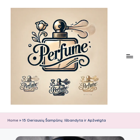
Skip
to
content
Home
»
15 Geriausių Šampūnų: Išbandyta ir Apžvelgta