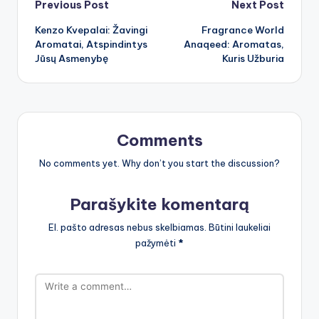
Post
Previous Post
Next Post
Kenzo Kvepalai: Žavingi
Fragrance World
navigation
Aromatai, Atspindintys
Anaqeed: Aromatas,
Jūsų Asmenybę
Kuris Užburia
Comments
No comments yet. Why don’t you start the discussion?
Parašykite komentarą
El. pašto adresas nebus skelbiamas.
Būtini laukeliai
pažymėti
*