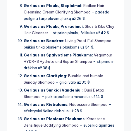
Geriausias Plaukų Slopinimui:
Redken Hair
Cleansing Cream Clarifying Shampoo
– padeda
pailginti tarp plovimų laiką už 26 $.
Geriausias Plaukų Praradimui:
Shaz & Kiks Clay
Hair Cleanser
– stiprina plaukų folikulus už 42 $.
Geriausias Bendras:
Living Proof Full Shampoo
–
puikiai tinka ploniems plaukams už 34 $.
Geriausias Spalvotiems Plaukams:
Vegamour
HYDR-8 Hydrate and Repair Shampoo
– stiprina ir
drėkina už 38 $.
Geriausias Clarifying:
Bumble and bumble
Sunday Shampoo
– giliai valo už 35 $.
Geriausias Sunkiai Vandeniui:
Ouai Detox
Shampoo
– puikiai pašalina mineralus už 14 $.
Geriausias Riebalams:
Nécessaire Shampoo
–
efektyviai šalina riebalus už 28 $.
Geriausias Ploniems Plaukams:
Kérastase
Densifique Bodifying Shampoo
– suteikia apimties