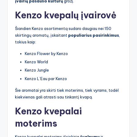
įvairių pasaulio kultūrų
grožį.
Kenzo kvepalų įvairovė
Šiandien Kenzo asortimentą sudaro daugiau nei 150
skirtingų aromatų, įskaitant
populiarius pasirinkimus
,
tokius kaip:
Kenzo Flower by Kenzo
Kenzo World
Kenzo Jungle
Kenzo L’Eau par Kenzo
Šie aromatai yra skirti tiek moterims, tiek vyrams, todėl
kiekvienas gali atrasti sau tinkantį kvapą.
Kenzo kvepalai
moterims
Kenzo kvepalai moterims išsiskiria
švelnumu
ir