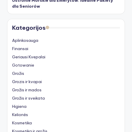
Ustronie Morskie dla Emerytów: Idealne Pakiety
dla Seniorów
Kategorijos
Aplinkosauga
Finansai
Geriausi Kvepalai
Gotowanie
Grožis
Grozis ir kvapai
Grožis ir mados
Grožis ir sveikata
Higiena
Kelionės
Kosmetika
Kosmetika ir grožis