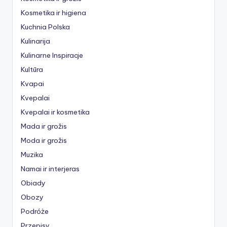
Kosmetika ir higiena
Kuchnia Polska
Kulinarija
Kulinarne Inspiracje
Kultūra
Kvapai
Kvepalai
Kvepalai ir kosmetika
Mada ir grožis
Moda ir grožis
Muzika
Namai ir interjeras
Obiady
Obozy
Podróże
Przepisy