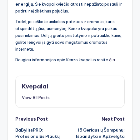
energiją
. Šie kvapai kviečia atrasti nepažintą pasaulį ir
patirti neįtikėtinus pojūčius.
Todėl, jei ieškote unikalios patirties ir aromato, kuris
atspindėtų jūsų asmenybę, Kenzo kvepalai yra puikus
pasirinkimas. Dėl jų greito pristatymo ir patrauklių kainų,
galite lengvai įsigyti savo mėgstamus aromatus
internetu.
Daugiau informacijos apie Kenzo kvepalus rasite
čia
.
Kvepalai
View All Posts
Post
Previous Post
Next Post
BaBylissPRO:
15 Geriausių Šampūnų:
navigation
Profesionalūs Plaukų
Išbandyta ir Apžvelgta