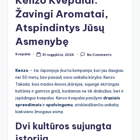
Žavingi Aromatai,
Atspindintys Jūsų
Asmenybę
Kvepalai
31 rugpjūčio, 2024
No Comments
Posted
by
Kenzo
– tai Japonijoje įkurta kompanija, kuri jau daugiau
nei 50 metų žavi pasaulį savo unikalia kūryba. Kenzo
Takada, šios mados ikonos įkūrėjas, sujungė skirtingas
kultūras ir gamtos grožį, kurdamas ne tik drabužius, bet ir
įspūdingus kvepalus. Kenzo kvepalai pasižymi
drąsiais
sprendimais
ir
spalvingumu
, atskleidžiančiu unikalią
kiekvieno žmogaus esmę.
Dvi kultūros sujungta
istorija