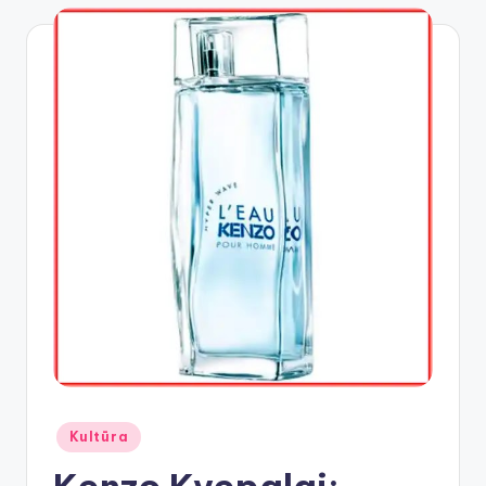
Posted
Kultūra
in
Kenzo Kvepalai: