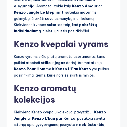
elegancija
. Aromatai, tokie kaip
Kenzo Amour
ar
Kenzo Jungle Le Elephant
, suteikia moterims
galimybę išreikšti savo asmenybę ir unikalumą.
Kiekvienas kvapas sukurtas taip, kad
pabrėžtų
individualumą
ir leistų jaustis pasitikinčiai.
Kenzo kvepalai vyrams
Kenzo vyrams siūlo platų aromatų asortimentą, kuris
puikiai atspindi
stilio
ir
jėgos
derinį. Aromatai kaip
Kenzo Pour Homme
ir
Kenzo L’Eau Kenzo
yra puikūs
pasirinkimai tiems, kurie nori išsiskirti iš minios.
Kenzo aromatų
kolekcijos
Kiekviena Kenzo kvepalų kolekcija, pavyzdžiui,
Kenzo
Jungle
ar
Kenzo L’Eau par Kenzo
, pasakoja savitą
istoriją apie gyvybingumą, jaunystę ir
neblėstančią