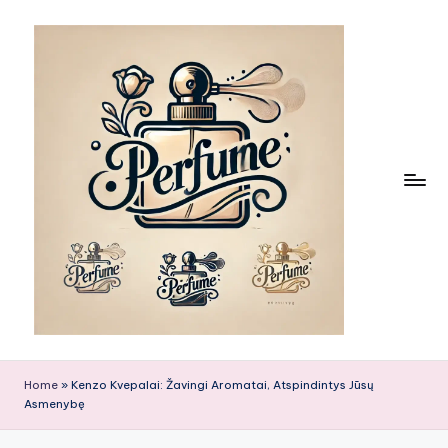
Skip
to
content
Home
»
Kenzo Kvepalai: Žavingi Aromatai, Atspindintys Jūsų
Asmenybę