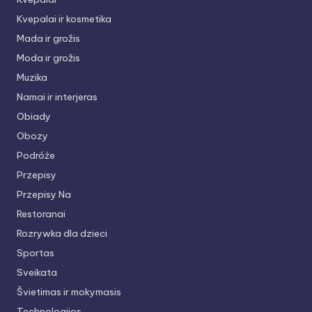
Kvepalai ir kosmetika
Mada ir grožis
Moda ir grožis
Muzika
Namai ir interjeras
Obiady
Obozy
Podróże
Przepisy
Przepisy Na
Restoranai
Rozrywka dla dzieci
Sportas
Sveikata
Švietimas ir mokymasis
Technologijos