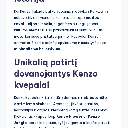
Kai Kenzo Takada paliko Japoniją ir atvyko į Paryžių, jis
nebuvo tik dar vienas dizaineris. Jis tapo
mados
revoliucijos
simboliu, sugebėjęs sujungti japonų
kultūros elementus su prancūzišku stiliumi. Nuo 1988
metų, kai buvo pristatyti pirmieji kvepalai, Kenzo
aromatai iš karto pelnė populiarumą ir išsiskyrė savo
minimalizmu
bei
erdvumu
.
Unikalią patirtį
dovanojantys Kenzo
kvepalai
Kenzo kvepalai – tai kultūrų dermės ir
neblėstančio
optimizmo
simboliai. Aromatai, įkvėpti gamtos,
harmonijos ir drąsos, kiekvieną kartą sužavi ir stebina.
Kiekvienas kvapas, kaip
Kenzo Flower
ar
Kenzo
Jungle
, perteikia glaudų ryšį su gamta ir leidžia pajusti