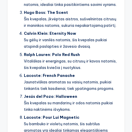
natomis, idealiai tinka pasitikintiems savimi vyrams.
Hugo Boss: The Scent
Šis kvepalas, įkvėptas aistros, sušvelnintas citrusų
ir maninkos natomis, sukuria nepakartojamą patirtį.
Calvin Klein: Eternity Now
Su gėlių ir vanilės natomis, šis kvepalas puikiai
atspindi paslapties ir žavesio dvasią.
Ralph Lauren: Polo Red Rush
Vitališkas ir energingas, su citrusų ir kavos natomis,
šis kvepalas kviečia į nuotykius.
Lacoste: French Panache
Jaunatviškas aromatas su vaisių natomis, puikiai
tinkantis tiek kasdienai, tiek ypatingoms progoms.
Jesús del Pozo: Halloween
Šis kvepalas su mandarinų ir odos natomis puikiai
tinka naktinėms išvykoms.
Lacoste: Pour Lui Magnetic
Su bambuko ir violetų natomis, šis subtilus
aromatas yra idealiai tinkamas elegantiškiems