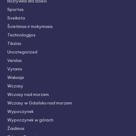
Rozrywka dla dzieci
Sportas
Sveikata
Švietimas ir mokymasis
Technologijos
Tikslas
Uncategorized
Verslas
Vyrams
Wakacje
Wczasy
Wczasy nad morzem
Wczasy w Gdańsku nad morzem
Wypoczynek
Wypoczynek w górach
Žaidimai