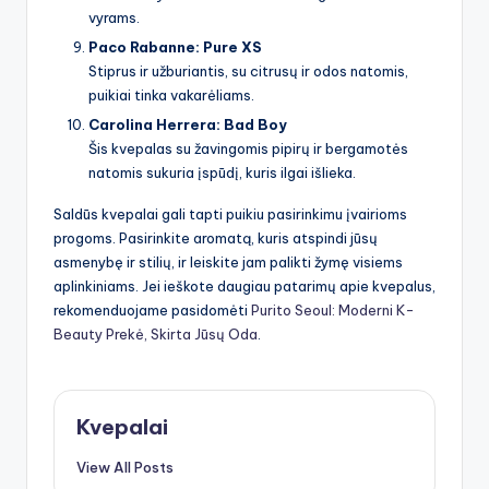
vyrams.
Paco Rabanne: Pure XS
Stiprus ir užburiantis, su citrusų ir odos natomis,
puikiai tinka vakarėliams.
Carolina Herrera: Bad Boy
Šis kvepalas su žavingomis pipirų ir bergamotės
natomis sukuria įspūdį, kuris ilgai išlieka.
Saldūs kvepalai gali tapti puikiu pasirinkimu įvairioms
progoms. Pasirinkite aromatą, kuris atspindi jūsų
asmenybę ir stilių, ir leiskite jam palikti žymę visiems
aplinkiniams. Jei ieškote daugiau patarimų apie kvepalus,
rekomenduojame pasidomėti
Purito Seoul: Moderni K-
Beauty Prekė, Skirta Jūsų Oda
.
Kvepalai
View All Posts