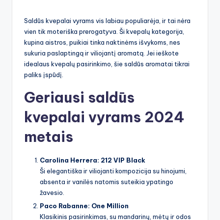
by
Saldūs kvepalai vyrams vis labiau populiarėja, ir tai nėra
vien tik moteriška prerogatyva. Ši kvepalų kategorija,
kupina aistros, puikiai tinka naktinėms išvykoms, nes
sukuria paslaptingą ir viliojantį aromatą. Jei ieškote
idealaus kvepalų pasirinkimo, šie saldūs aromatai tikrai
paliks įspūdį.
Geriausi saldūs
kvepalai vyrams 2024
metais
Carolina Herrera: 212 VIP Black
Ši elegantiška ir viliojanti kompozicija su hinojumi,
absenta ir vanilės natomis suteikia ypatingo
žavesio.
Paco Rabanne: One Million
Klasikinis pasirinkimas, su mandarinų, mėtų ir odos