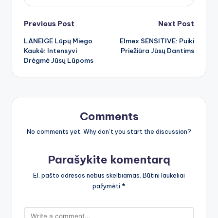
Post
Previous Post
Next Post
LANEIGE Lūpų Miego
Elmex SENSITIVE: Puiki
navigation
Kaukė: Intensyvi
Priežiūra Jūsų Dantims
Drėgmė Jūsų Lūpoms
Comments
No comments yet. Why don’t you start the discussion?
Parašykite komentarą
El. pašto adresas nebus skelbiamas.
Būtini laukeliai
pažymėti
*