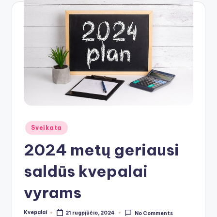
Posted
Sveikata
in
2024 metų geriausi
saldūs kvepalai
vyrams
Kvepalai
21 rugpjūčio, 2024
No Comments
Posted