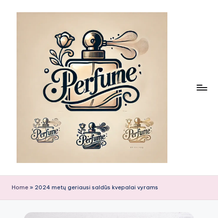
Skip
to
content
Home
»
2024 metų geriausi saldūs kvepalai vyrams