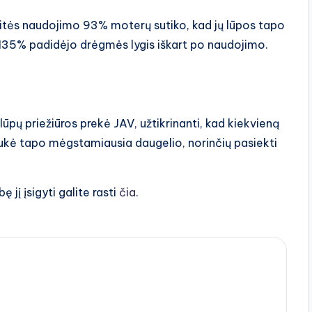
aitės naudojimo 93% moterų sutiko, kad jų lūpos tapo
 135% padidėjo drėgmės lygis iškart po naudojimo.
pų priežiūros prekė JAV, užtikrinanti, kad kiekvieną
 kaukė tapo mėgstamiausia daugelio, norinčių pasiekti
 jį įsigyti galite rasti
čia
.