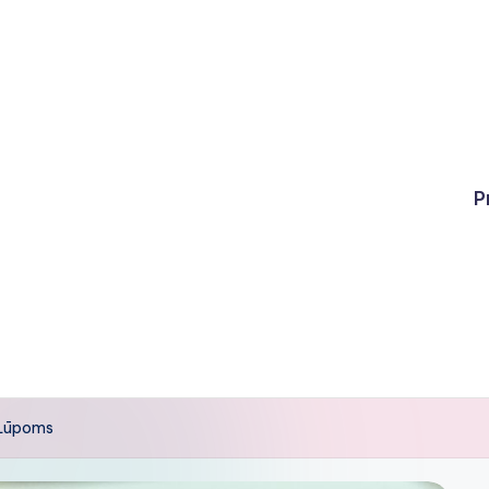
P
 Lūpoms