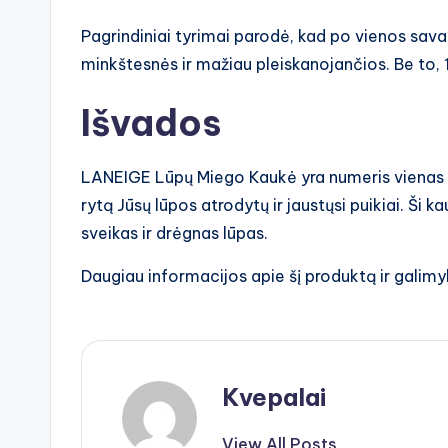
Pagrindiniai tyrimai parodė, kad po vienos sav
minkštesnės ir mažiau pleiskanojančios. Be to,
Išvados
LANEIGE Lūpų Miego Kaukė yra numeris vienas lū
rytą Jūsų lūpos atrodytų ir jaustųsi puikiai. Ši
sveikas ir drėgnas lūpas.
Daugiau informacijos apie šį produktą ir galimybę
Kvepalai
View All Posts