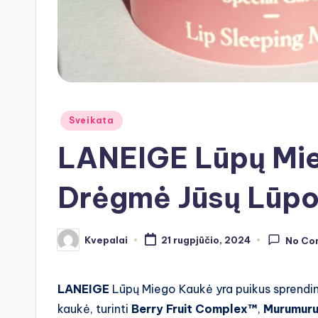
Posted
Sveikata
in
LANEIGE Lūpų Mie
Drėgmė Jūsų Lūp
Kvepalai
21 rugpjūčio, 2024
No Co
Posted
by
LANEIGE
Lūpų Miego Kaukė yra puikus sprendimas,
kaukė, turinti
Berry Fruit Complex™
,
Murumuru