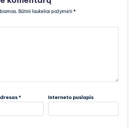
lbiamas.
Būtini laukeliai pažymėti
*
adresas
*
Interneto puslapis