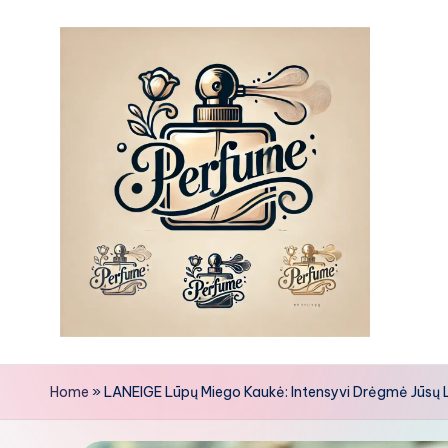
Skip
to
content
Home
»
LANEIGE Lūpų Miego Kaukė: Intensyvi Drėgmė Jūsų