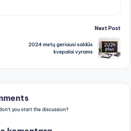
Next Post
2024 metų geriausi saldūs
kvepalai vyrams
mments
n’t you start the discussion?
te komentarą