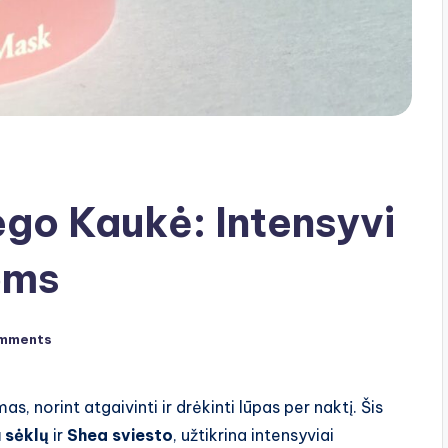
go Kaukė: Intensyvi
oms
mments
 norint atgaivinti ir drėkinti lūpas per naktį. Šis
 sėklų
ir
Shea sviesto
, užtikrina intensyviai