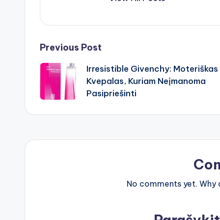
Post
Previous Post
Irresistible Givenchy: Moteriškas
navigation
Kvepalas, Kuriam Neįmanoma
Pasipriešinti
Co
No comments yet. Why do
Parašyki