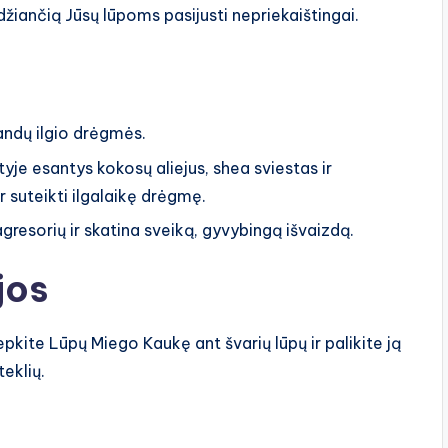
džiančią Jūsų lūpoms pasijusti nepriekaištingai.
andų ilgio drėgmės.
yje esantys kokosų aliejus, shea sviestas ir
 suteikti ilgalaikę drėgmę.
gresorių ir skatina sveiką, gyvybingą išvaizdą.
jos
pkite Lūpų Miego Kaukę ant švarių lūpų ir palikite ją
teklių.