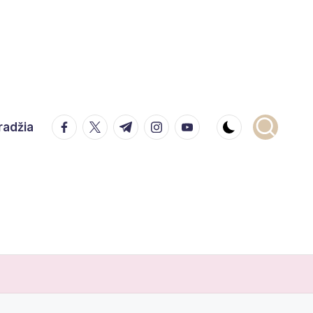
facebook.com
twitter.com
t.me
instagram.com
youtube.com
radžia