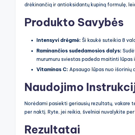
drėkinančią ir antioksidantų kupiną formulę, lei
Produkto Savybės
Intensyvi drėgmė:
Ši kaukė suteikia 8 val
Raminančios sudedamosios dalys:
Sudėt
murumuru sviestas padeda maitinti lūpas ir
Vitaminas C:
Apsaugo lūpas nuo išorinių a
Naudojimo Instrukci
Norėdami pasiekti geriausių rezultatų, vakare te
per naktį. Ryte, jei reikia, švelniai nuvalykite per
Rezultatai