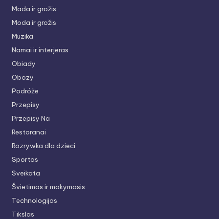
Mada ir grožis
Moda ir grožis
Muzika
Namai ir interjeras
Obiady
Obozy
Podróże
Przepisy
Przepisy Na
Restoranai
Rozrywka dla dzieci
Sportas
Sveikata
Švietimas ir mokymasis
Technologijos
Tikslas