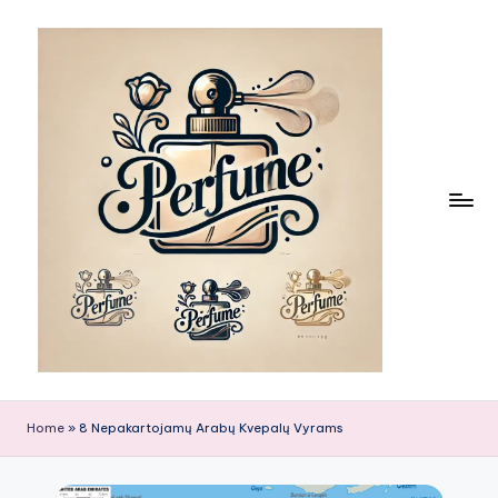
Skip
to
content
Home
»
8 Nepakartojamų Arabų Kvepalų Vyrams