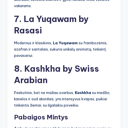
vakarams.
7. La Yuqawam by
Rasasi
Modernus ir klasikinis,
La Yuqawam
su frambozėmis,
azafran ir santalais, sukuria unikalų aromatą, tinkantį
pavasariui.
8. Kashkha by Swiss
Arabian
Paskutinis, bet ne mažiau svarbus,
Kashkha
su medžio,
kanelos ir oud akordais, yra intensyvus kvapas, puikiai
tinkantis žiemai, su ilgalaikiu poveikiu.
Pabaigos Mintys