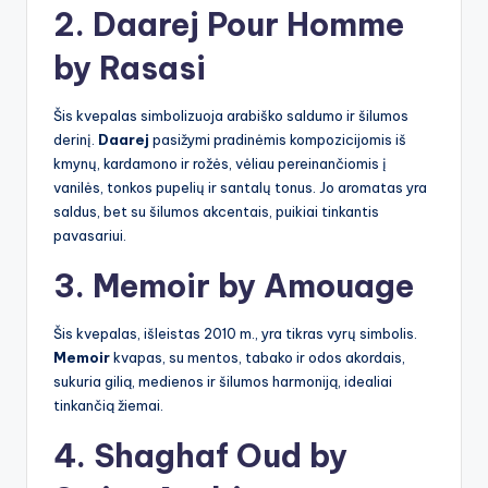
2. Daarej Pour Homme
by Rasasi
Šis kvepalas simbolizuoja arabiško saldumo ir šilumos
derinį.
Daarej
pasižymi pradinėmis kompozicijomis iš
kmynų, kardamono ir rožės, vėliau pereinančiomis į
vanilės, tonkos pupelių ir santalų tonus. Jo aromatas yra
saldus, bet su šilumos akcentais, puikiai tinkantis
pavasariui.
3. Memoir by Amouage
Šis kvepalas, išleistas 2010 m., yra tikras vyrų simbolis.
Memoir
kvapas, su mentos, tabako ir odos akordais,
sukuria gilią, medienos ir šilumos harmoniją, idealiai
tinkančią žiemai.
4. Shaghaf Oud by