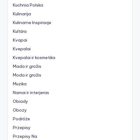
Kuchnia Polska
Kulinarija
Kulinarne Inspiracje
Kultūra
Kvapai
Kvepalai
Kvepalai ir kosmetika
Mada ir grožis
Moda ir grožis
Muzika
Namai ir interjeras
Obiady
Obozy
Podróże
Przepisy
Przepisy Na