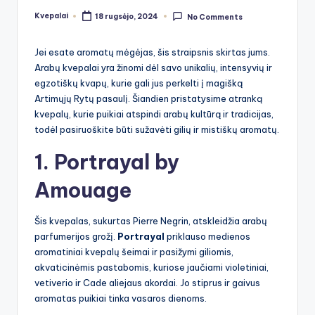
Kvepalai
18 rugsėjo, 2024
No Comments
Posted
by
Jei esate aromatų mėgėjas, šis straipsnis skirtas jums.
Arabų kvepalai yra žinomi dėl savo unikalių, intensyvių ir
egzotiškų kvapų, kurie gali jus perkelti į magišką
Artimųjų Rytų pasaulį. Šiandien pristatysime atranką
kvepalų, kurie puikiai atspindi arabų kultūrą ir tradicijas,
todėl pasiruoškite būti sužavėti gilių ir mistiškų aromatų.
1. Portrayal by
Amouage
Šis kvepalas, sukurtas Pierre Negrin, atskleidžia arabų
parfumerijos grožį.
Portrayal
priklauso medienos
aromatiniai kvepalų šeimai ir pasižymi giliomis,
akvaticinėmis pastabomis, kuriose jaučiami violetiniai,
vetiverio ir Cade aliejaus akordai. Jo stiprus ir gaivus
aromatas puikiai tinka vasaros dienoms.