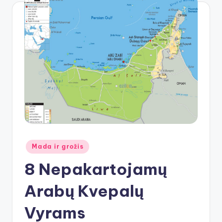
Posted
Mada ir grožis
in
8 Nepakartojamų
Arabų Kvepalų
Vyrams