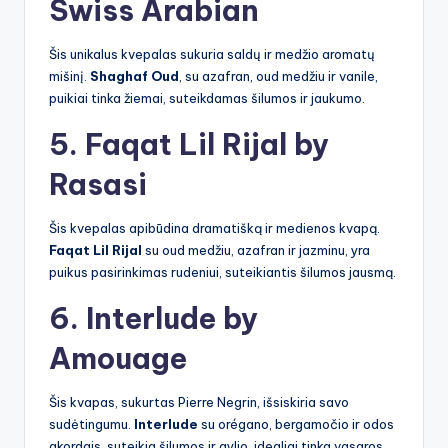
Swiss Arabian
Šis unikalus kvepalas sukuria saldų ir medžio aromatų
mišinį.
Shaghaf Oud
, su azafran, oud medžiu ir vanile,
puikiai tinka žiemai, suteikdamas šilumos ir jaukumo.
5. Faqat Lil Rijal by
Rasasi
Šis kvepalas apibūdina dramatišką ir medienos kvapą.
Faqat Lil Rijal
su oud medžiu, azafran ir jazminu, yra
puikus pasirinkimas rudeniui, suteikiantis šilumos jausmą.
6. Interlude by
Amouage
Šis kvapas, sukurtas Pierre Negrin, išsiskiria savo
sudėtingumu.
Interlude
su orégano, bergamočio ir odos
akordais, suteikia šilumos ir gylio, idealiai tinka vasaros