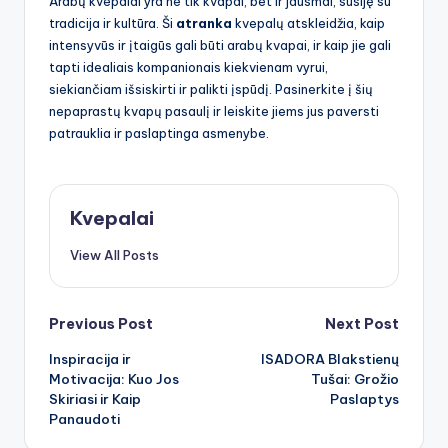
Arabų kvepalai yra ne tik kvapai, bet ir jausmai, susiję su
tradicija ir kultūra. Ši
atranka
kvepalų atskleidžia, kaip
intensyvūs ir įtaigūs gali būti arabų kvapai, ir kaip jie gali
tapti idealiais kompanionais kiekvienam vyrui,
siekiančiam išsiskirti ir palikti įspūdį. Pasinerkite į šių
nepaprastų kvapų pasaulį ir leiskite jiems jus paversti
patrauklia ir paslaptinga asmenybe.
Kvepalai
View All Posts
Post
Previous Post
Next Post
Inspiracija ir
ISADORA Blakstienų
navigation
Motivacija: Kuo Jos
Tušai: Grožio
Skiriasi ir Kaip
Paslaptys
Panaudoti