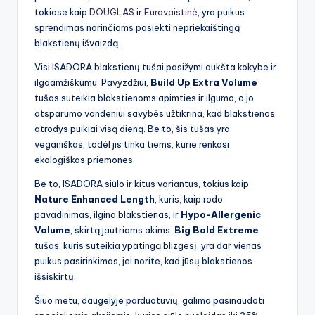
tokiose kaip
DOUGLAS
ir
Eurovaistinė
, yra puikus
sprendimas norinčioms pasiekti nepriekaištingą
blakstienų išvaizdą.
Visi ISADORA blakstienų tušai pasižymi aukšta kokybe ir
ilgaamžiškumu. Pavyzdžiui,
Build Up Extra Volume
tušas suteikia blakstienoms apimties ir ilgumo, o jo
atsparumo vandeniui savybės užtikrina, kad blakstienos
atrodys puikiai visą dieną. Be to, šis tušas yra
veganiškas, todėl jis tinka tiems, kurie renkasi
ekologiškas priemones.
Be to, ISADORA siūlo ir kitus variantus, tokius kaip
Nature Enhanced Length
, kuris, kaip rodo
pavadinimas, ilgina blakstienas, ir
Hypo-Allergenic
Volume
, skirtą jautrioms akims.
Big Bold Extreme
tušas, kuris suteikia ypatingą blizgesį, yra dar vienas
puikus pasirinkimas, jei norite, kad jūsų blakstienos
išsiskirtų.
Šiuo metu, daugelyje parduotuvių, galima pasinaudoti