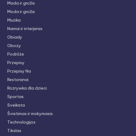
Mada ir grožis
Moda ir grožis
Muzika
Namai ir interjeras
Obiady
Obozy
Podróże
Przepisy
Przepisy Na
Restoranai
Rozrywka dla dzieci
Sportas
Sveikata
Švietimas ir mokymasis
Technologijos
Tikslas