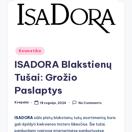
Posted
Kosmetika
in
ISADORA Blakstienų
Tušai: Grožio
Paslaptys
Kvepalai
18 rugsėjo, 2024
No Comments
Posted
by
ISADORA
siūlo platų blakstienų tušų asortimentą, kuris
gali išpildyti kiekvienos moters lūkesčius. Šie tušai,
parduodami įvairiose internetinėse parduotuvėse,