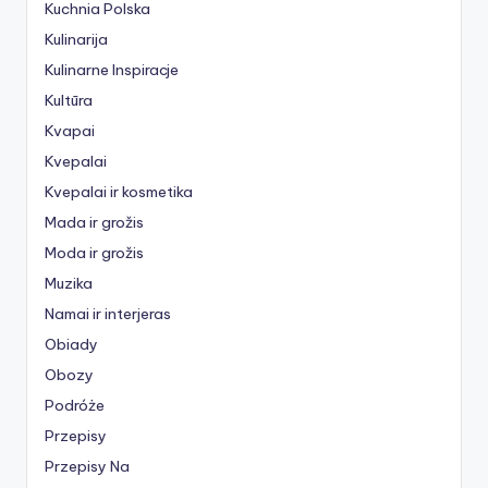
Kuchnia Polska
Kulinarija
Kulinarne Inspiracje
Kultūra
Kvapai
Kvepalai
Kvepalai ir kosmetika
Mada ir grožis
Moda ir grožis
Muzika
Namai ir interjeras
Obiady
Obozy
Podróże
Przepisy
Przepisy Na