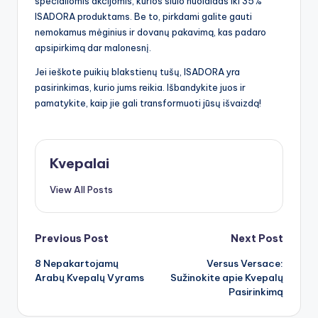
specialiomis akcijomis, kurios siūlo nuolaidas iki 35%
ISADORA produktams. Be to, pirkdami galite gauti
nemokamus mėginius ir dovanų pakavimą, kas padaro
apsipirkimą dar malonesnį.
Jei ieškote puikių blakstienų tušų, ISADORA yra
pasirinkimas, kurio jums reikia. Išbandykite juos ir
pamatykite, kaip jie gali transformuoti jūsų išvaizdą!
Kvepalai
View All Posts
Post
Previous Post
Next Post
8 Nepakartojamų
Versus Versace:
navigation
Arabų Kvepalų Vyrams
Sužinokite apie Kvepalų
Pasirinkimą