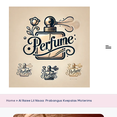
Skip
to
content
Home
»
Al Raiee Lil Nisaa: Prabangus Kvepalas Moterims