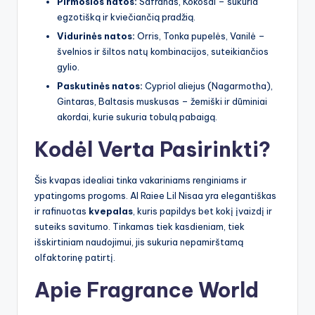
Pirmosios natos:
Safranas, Kokosai – sukuria
egzotišką ir kviečiančią pradžią.
Vidurinės natos:
Orris, Tonka pupelės, Vanilė –
švelnios ir šiltos natų kombinacijos, suteikiančios
gylio.
Paskutinės natos:
Cypriol aliejus (Nagarmotha),
Gintaras, Baltasis muskusas – žemiški ir dūminiai
akordai, kurie sukuria tobulą pabaigą.
Kodėl Verta Pasirinkti?
Šis kvapas idealiai tinka vakariniams renginiams ir
ypatingoms progoms. Al Raiee Lil Nisaa yra elegantiškas
ir rafinuotas
kvepalas
, kuris papildys bet kokį įvaizdį ir
suteiks savitumo. Tinkamas tiek kasdieniam, tiek
išskirtiniam naudojimui, jis sukuria nepamirštamą
olfaktorinę patirtį.
Apie Fragrance World