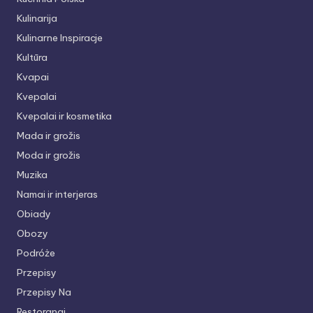
Kulinarija
Kulinarne Inspiracje
Kultūra
Kvapai
Kvepalai
Kvepalai ir kosmetika
Mada ir grožis
Moda ir grožis
Muzika
Namai ir interjeras
Obiady
Obozy
Podróże
Przepisy
Przepisy Na
Restoranai