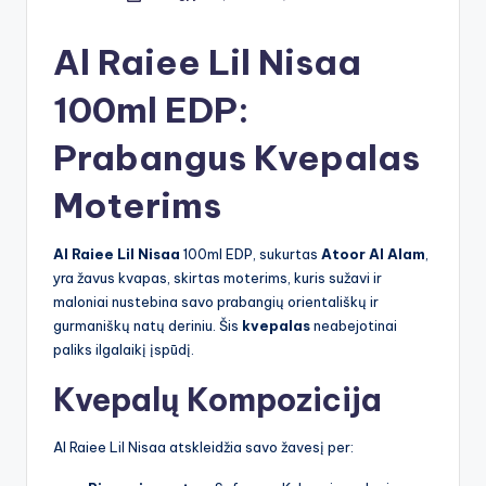
by
Al Raiee Lil Nisaa
100ml EDP:
Prabangus Kvepalas
Moterims
Al Raiee Lil Nisaa
100ml EDP, sukurtas
Atoor Al Alam
,
yra žavus kvapas, skirtas moterims, kuris sužavi ir
maloniai nustebina savo prabangių orientališkų ir
gurmaniškų natų deriniu. Šis
kvepalas
neabejotinai
paliks ilgalaikį įspūdį.
Kvepalų Kompozicija
Al Raiee Lil Nisaa atskleidžia savo žavesį per: