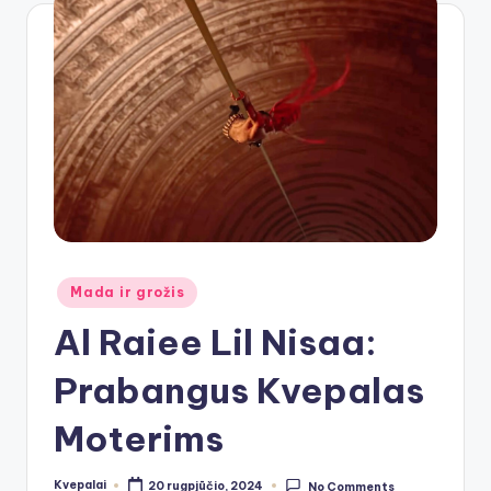
Posted
Mada ir grožis
in
Al Raiee Lil Nisaa:
Prabangus Kvepalas
Moterims
Kvepalai
20 rugpjūčio, 2024
No Comments
Posted