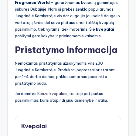
Fragrance World
– gerai žinomas kvepalų gamintojas,
įsikūręs Dubajuje. Nors ši prekės ženklo populiarumas
Jungtinėje Karalystėje vis dar auga, jis jau pelnė daugelio
vartotojų širdis dėl savo plataus orientališkų kvepalų
pasirinkimo, tiek vyrams, tiek moterims. Šie
kvepalai
pasižymi gera kokybe ir prieinamomis kainomis.
Pristatymo Informacija
Nemokamas pristatymas užsakymams virš £30
Jungtinėje Karalystėje. Produktai paprastai pristatomi
per 1-4 darbo dienas, priklausomai nuo pasirinkto
pristatymo būdo.
Jei domitės
Kenzo kvepalais
, tai taip pat puikus
pasirinkimas, kuris atspindi jūsų asmenybę ir stilių.
Kvepalai