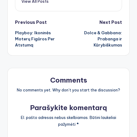
View All Posts
Post
Previous Post
Next Post
Playboy: Ikoninės
Dolce & Gabbana:
navigation
Moterų Figūros Per
Prabanga ir
Atstumą
Kūrybiškumas
Comments
No comments yet. Why don’t you start the discussion?
Parašykite komentarą
El. pašto adresas nebus skelbiamas.
Būtini laukeliai
pažymėti
*