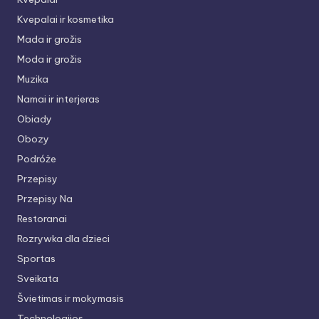
Kvepalai ir kosmetika
Mada ir grožis
Moda ir grožis
Muzika
Namai ir interjeras
Obiady
Obozy
Podróże
Przepisy
Przepisy Na
Restoranai
Rozrywka dla dzieci
Sportas
Sveikata
Švietimas ir mokymasis
Technologijos