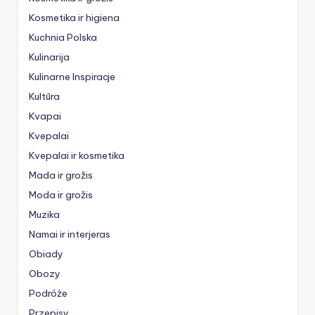
Kosmetika ir higiena
Kuchnia Polska
Kulinarija
Kulinarne Inspiracje
Kultūra
Kvapai
Kvepalai
Kvepalai ir kosmetika
Mada ir grožis
Moda ir grožis
Muzika
Namai ir interjeras
Obiady
Obozy
Podróże
Przepisy