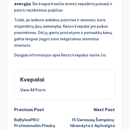
energiją
. Šie kvapai kviečia atrasti nepažintą pasaulį ir
patirti neįtikėtinus pojūčius.
Todėl, jei ieškote unikalios patirties ir aromato, kuris
atspindėtų jūsų asmenybę, Kenzo kvepalai yra puikus
pasirinkimas. Dėl jų greito pristatymo ir patrauklių kainų,
galite lengvai įsigyti savo mėgstamus aromatus
internetu.
Daugiau informacijos apie Kenzo kvepalus rasite
čia
.
Kvepalai
View All Posts
Post
Previous Post
Next Post
BaBylissPRO:
15 Geriausių Šampūnų:
navigation
Profesionalūs Plaukų
Išbandyta ir Apžvelgta