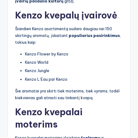
įvairių pasaulio kultūrų
grožį.
Kenzo kvepalų įvairovė
Šiandien Kenzo asortimentą sudaro daugiau nei 150
skirtingų aromatų, įskaitant
populiarius pasirinkimus
,
tokius kaip:
Kenzo Flower by Kenzo
Kenzo World
Kenzo Jungle
Kenzo L’Eau par Kenzo
Šie aromatai yra skirti tiek moterims, tiek vyrams, todėl
kiekvienas gali atrasti sau tinkantį kvapą.
Kenzo kvepalai
moterims
Kenzo kvepalai moterims išsiskiria
švelnumu
ir