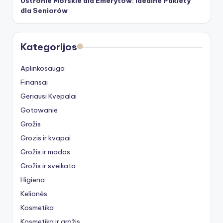
Ustronie Morskie dla Emerytów: Idealne Pakiety
dla Seniorów
Kategorijos
Aplinkosauga
Finansai
Geriausi Kvepalai
Gotowanie
Grožis
Grozis ir kvapai
Grožis ir mados
Grožis ir sveikata
Higiena
Kelionės
Kosmetika
Kosmetika ir grožis