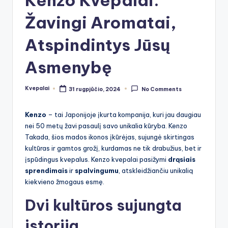
Žavingi Aromatai,
Atspindintys Jūsų
Asmenybę
Kvepalai
31 rugpjūčio, 2024
No Comments
Posted
by
Kenzo
– tai Japonijoje įkurta kompanija, kuri jau daugiau
nei 50 metų žavi pasaulį savo unikalia kūryba. Kenzo
Takada, šios mados ikonos įkūrėjas, sujungė skirtingas
kultūras ir gamtos grožį, kurdamas ne tik drabužius, bet ir
įspūdingus kvepalus. Kenzo kvepalai pasižymi
drąsiais
sprendimais
ir
spalvingumu
, atskleidžiančiu unikalią
kiekvieno žmogaus esmę.
Dvi kultūros sujungta
istorija