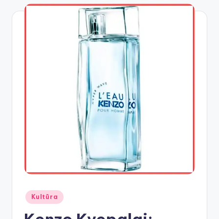
Posted
Kultūra
in
Kenzo Kvepalai: