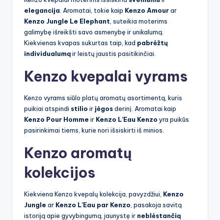
elegancija
. Aromatai, tokie kaip
Kenzo Amour
ar
Kenzo Jungle Le Elephant
, suteikia moterims
galimybę išreikšti savo asmenybę ir unikalumą.
Kiekvienas kvapas sukurtas taip, kad
pabrėžtų
individualumą
ir leistų jaustis pasitikinčiai.
Kenzo kvepalai vyrams
Kenzo vyrams siūlo platų aromatų asortimentą, kuris
puikiai atspindi
stilio
ir
jėgos
derinį. Aromatai kaip
Kenzo Pour Homme
ir
Kenzo L’Eau Kenzo
yra puikūs
pasirinkimai tiems, kurie nori išsiskirti iš minios.
Kenzo aromatų
kolekcijos
Kiekviena Kenzo kvepalų kolekcija, pavyzdžiui,
Kenzo
Jungle
ar
Kenzo L’Eau par Kenzo
, pasakoja savitą
istoriją apie gyvybingumą, jaunystę ir
neblėstančią