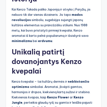
Kai Kenzo Takada paliko Japoniją ir atvyko į Paryžių, jis
nebuvo tik dar vienas dizaineris. Jis tapo
mados
revoliucijos
simboliu, sugebėjęs sujungti japonų
kultūros elementus su prancūzišku stiliumi. Nuo 1988
metų, kai buvo pristatyti pirmieji kvepalai, Kenzo
aromatai iš karto pelnė populiarumą ir išsiskyrė savo
minimalizmu
bei
erdvumu
.
Unikalią patirtį
dovanojantys Kenzo
kvepalai
Kenzo kvepalai – tai kultūrų dermės ir
neblėstančio
optimizmo
simboliai. Aromatai, įkvėpti gamtos,
harmonijos ir drąsos, kiekvieną kartą sužavi ir stebina.
Kiekvienas kvapas, kaip
Kenzo Flower
ar
Kenzo
Jungle
, perteikia glaudų ryšį su gamta ir leidžia pajusti