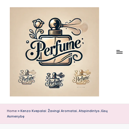
Skip
to
content
Home
»
Kenzo Kvepalai: Žavingi Aromatai, Atspindintys Jūsų
Asmenybę