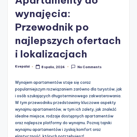
wynajęcia:
Przewodnik po
najlepszych ofertach
i lokalizacjach
Kvepalai
8 spalio, 2024
No Comments
Posted
by
Wynajem apartamentów staje się coraz
popularniejszym rozwiązaniem zarówno dla turystów, jak
i osób szukających długoterminowego zakwaterowania.
W tym przewodniku przedstawimy kluczowe aspekty
wynajmu apartamentów, w tym ich zalety, jak znaleźć
idealne miejsce, rodzaje dostępnych apartamentów
oraz najlepsze platformy do wynajmu. Poznaj tajniki
wynajmu apartamentów i zyskaj komfort oraz
elastyczność, których potrzebujesz!