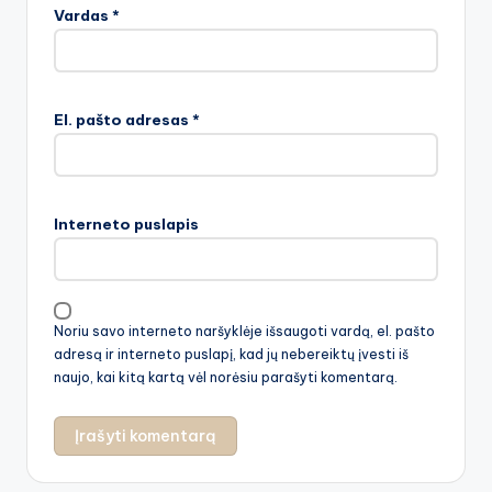
Vardas
*
El. pašto adresas
*
Interneto puslapis
Noriu savo interneto naršyklėje išsaugoti vardą, el. pašto
adresą ir interneto puslapį, kad jų nebereiktų įvesti iš
naujo, kai kitą kartą vėl norėsiu parašyti komentarą.