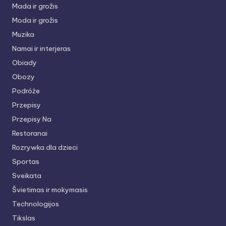
Mada ir grožis
Moda ir grožis
Muzika
Namai ir interjeras
Obiady
Obozy
Podróże
Przepisy
Przepisy Na
Restoranai
Rozrywka dla dzieci
Sportas
Sveikata
Švietimas ir mokymasis
Technologijos
Tikslas