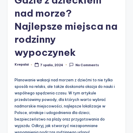
nad morze?
Najlepsze miejsca na
rodzinny
wypoczynek
Kvepalai
7 spalio, 2024
No Comments
Posted
by
Planowanie wakacji nad morzem z dziećmi to nie tylko
sposób na relaks, ale także doskonała okazja do nauki i
wspólnego spędzenia czasu. W tym artykule
przedstawimy powody, dla których warto wybrać
nadmorskie miejscowości, najlepsze lokalizacje w
Polsce, atrakcje i udogodnienia dla dzieci,
bezpieczeństwo na plaży oraz przygotowania do
wyjazdu. Odkryj, jak stworzyć niezapomniane
wspomnienia podczas rodzinnego urlopu!