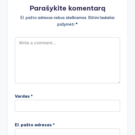
Parašykite komentarą
El. pašto adresas nebus skelbiamas.
Būtini laukeliai
pažymėti
*
Vardas
*
El. pašto adresas
*