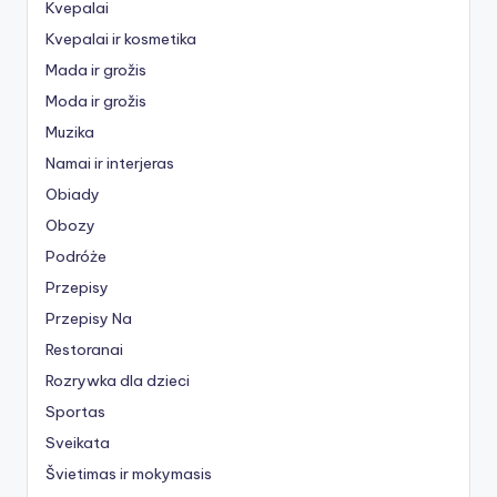
Kvepalai
Kvepalai ir kosmetika
Mada ir grožis
Moda ir grožis
Muzika
Namai ir interjeras
Obiady
Obozy
Podróże
Przepisy
Przepisy Na
Restoranai
Rozrywka dla dzieci
Sportas
Sveikata
Švietimas ir mokymasis