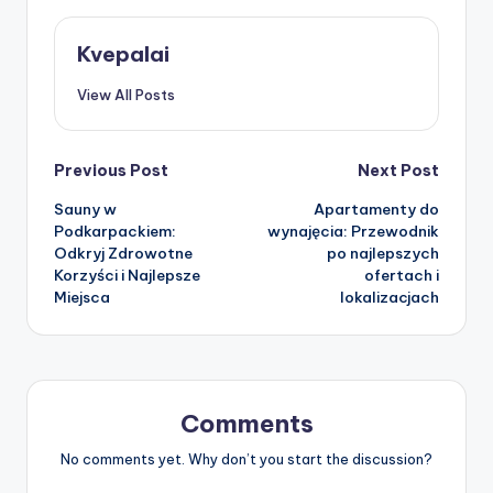
Kvepalai
View All Posts
Post
Previous Post
Next Post
Sauny w
Apartamenty do
navigation
Podkarpackiem:
wynajęcia: Przewodnik
Odkryj Zdrowotne
po najlepszych
Korzyści i Najlepsze
ofertach i
Miejsca
lokalizacjach
Comments
No comments yet. Why don’t you start the discussion?