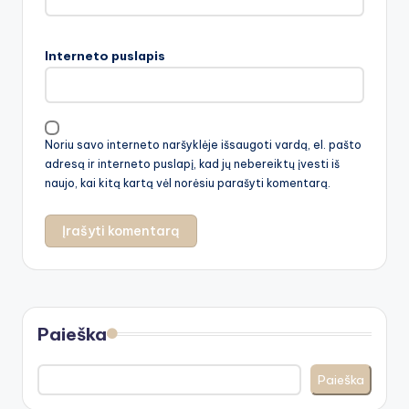
Interneto puslapis
Noriu savo interneto naršyklėje išsaugoti vardą, el. pašto
adresą ir interneto puslapį, kad jų nebereiktų įvesti iš
naujo, kai kitą kartą vėl norėsiu parašyti komentarą.
Paieška
Paieška