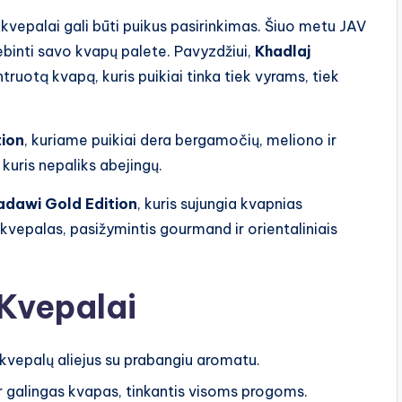
ų kvepalai gali būti puikus pasirinkimas. Šiuo metu JAV
stebinti savo kvapų palete. Pavyzdžiui,
Khadlaj
ruotą kvapą, kuris puikiai tinka tiek vyrams, tiek
ion
, kuriame puikiai dera bergamočių, meliono ir
kuris nepaliks abejingų.
dawi Gold Edition
, kuris sujungia kvapnias
kvepalas, pasižymintis gourmand ir orientaliniais
 Kvepalai
vepalų aliejus su prabangiu aromatu.
r galingas kvapas, tinkantis visoms progoms.