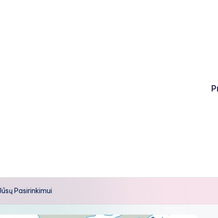
P
ūsų Pasirinkimui