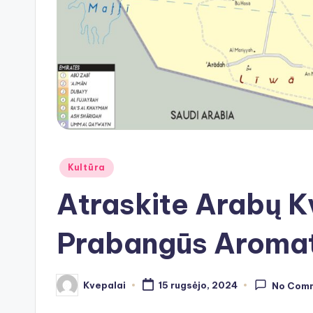
Posted
Kultūra
in
Atraskite Arabų K
Prabangūs Aromata
Kvepalai
15 rugsėjo, 2024
No Com
Posted
by