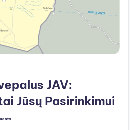
vepalus JAV:
i Jūsų Pasirinkimui
ments