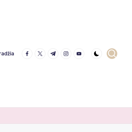
facebook.com
twitter.com
t.me
instagram.com
youtube.com
radžia