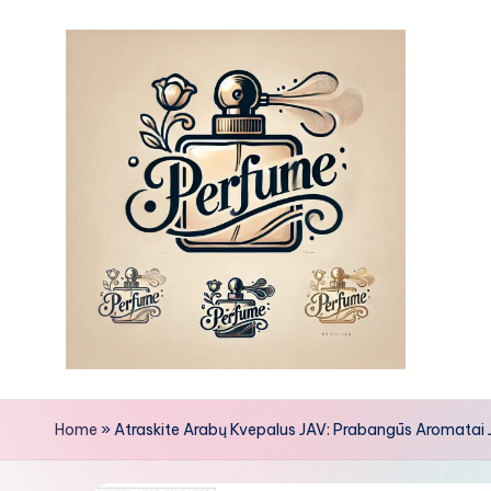
Skip
to
content
Home
»
Atraskite Arabų Kvepalus JAV: Prabangūs Aromatai J