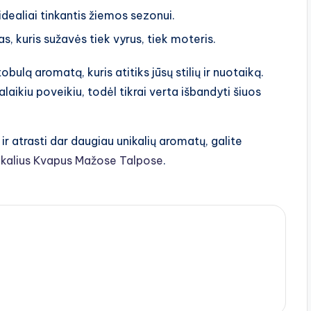
idealiai tinkantis žiemos sezonui.
s, kuris sužavės tiek vyrus, tiek moteris.
obulą aromatą, kuris atitiks jūsų stilių ir nuotaiką.
alaikiu poveikiu, todėl tikrai verta išbandyti šiuos
r atrasti dar daugiau unikalių aromatų, galite
nikalius Kvapus Mažose Talpose
.