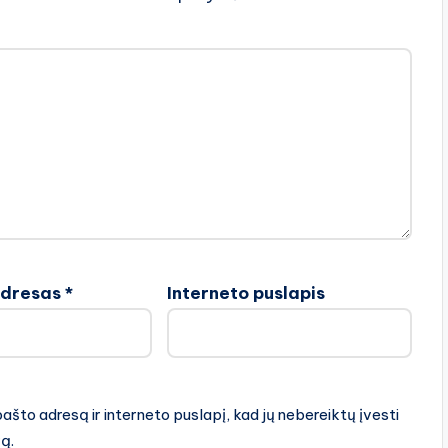
adresas
*
Interneto puslapis
pašto adresą ir interneto puslapį, kad jų nebereiktų įvesti
rą.