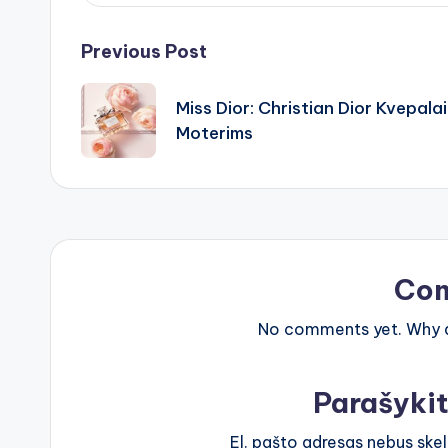
Post
Previous Post
navigation
Miss Dior: Christian Dior Kvepalai
Moterims
Co
No comments yet. Why do
Parašyki
El. pašto adresas nebus ske