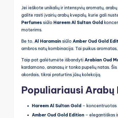
Jei ieškote unikalių ir intensyvių aromatų, arab
galite rasti įvairių arabų kvepalų, kurie gali nu
Perfumes
siūlo
Hareem Al Sultan Gold
koncent
moterims.
Be to,
Al Haramain
siūlo
Amber Oud Gold Edit
ambros natų kombinacija. Tai puikus aromatas, 
Taip pat galėtumėte išbandyti
Arabian Oud
Ma
kardamono, ananasų ir tonka pupelių natas. Šis 
akordais, tikrai praturtins jūsų kolekciją.
Populiariausi Arabų
Hareem Al Sultan Gold
– koncentruotas k
Amber Oud Gold Edition
– elegantiškas i