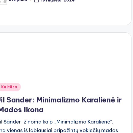
osted
y
Posted
Kultūra
n
Jil Sander: Minimalizmo Karalienė ir
Mados Ikona
Jil Sander, žinoma kaip „Minimalizmo Karalienė“,
yra vienas iš labiausiai pripažintų vokiečių mados