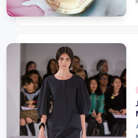
P
b
i