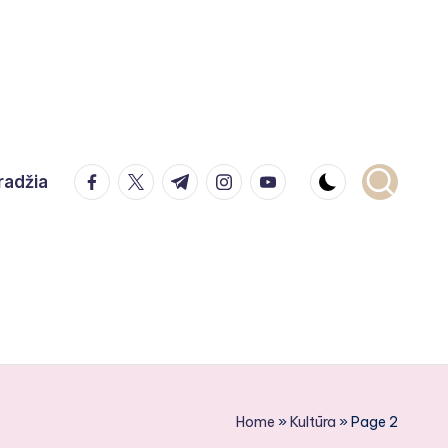
facebook.com
twitter.com
t.me
instagram.com
youtube.com
radžia
Home
»
Kultūra
»
Page 2