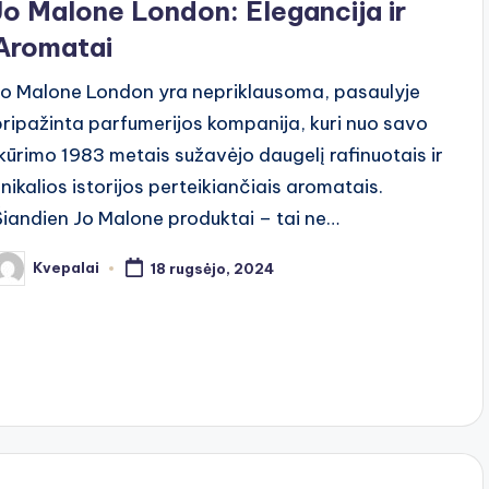
Jo Malone London: Elegancija ir
Aromatai
Jo Malone London yra nepriklausoma, pasaulyje
pripažinta parfumerijos kompanija, kuri nuo savo
įkūrimo 1983 metais sužavėjo daugelį rafinuotais ir
unikalios istorijos perteikiančiais aromatais.
Šiandien Jo Malone produktai – tai ne…
Kvepalai
18 rugsėjo, 2024
osted
y