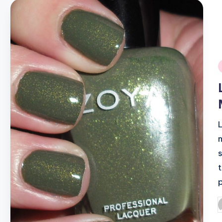
i
P
b