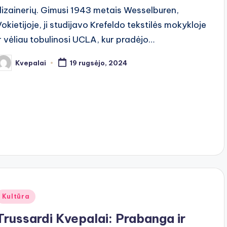
dizainerių. Gimusi 1943 metais Wesselburen,
Vokietijoje, ji studijavo Krefeldo tekstilės mokykloje
ir vėliau tobulinosi UCLA, kur pradėjo…
Kvepalai
19 rugsėjo, 2024
osted
y
Posted
Kultūra
n
Trussardi Kvepalai: Prabanga ir