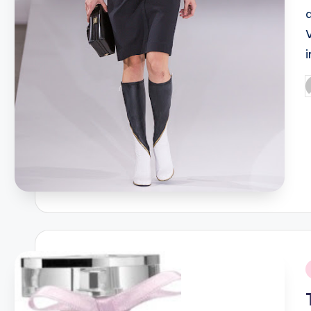
P
b
i