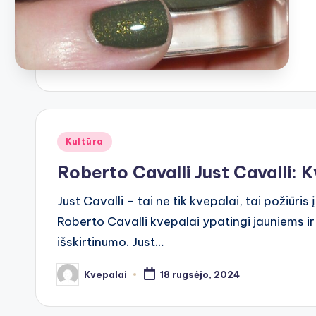
Posted
Kultūra
in
Roberto Cavalli Just Cavalli:
Just Cavalli – tai ne tik kvepalai, tai požiūris
Roberto Cavalli kvepalai ypatingi jauniems i
išskirtinumo. Just…
Kvepalai
18 rugsėjo, 2024
Posted
by