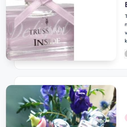
P
b
i