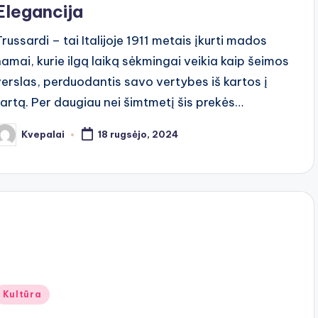
Elegancija
Trussardi – tai Italijoje 1911 metais įkurti mados
namai, kurie ilgą laiką sėkmingai veikia kaip šeimos
verslas, perduodantis savo vertybes iš kartos į
kartą. Per daugiau nei šimtmetį šis prekės…
Kvepalai
18 rugsėjo, 2024
osted
y
Posted
Kultūra
n