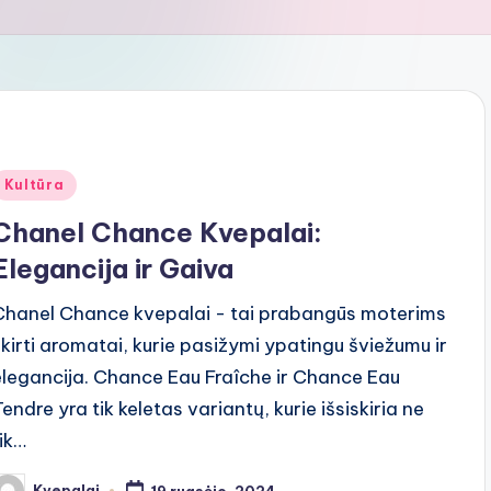
Posted
Kultūra
n
Chanel Chance Kvepalai:
Elegancija ir Gaiva
Chanel Chance kvepalai - tai prabangūs moterims
skirti aromatai, kurie pasižymi ypatingu šviežumu ir
elegancija. Chance Eau Fraîche ir Chance Eau
endre yra tik keletas variantų, kurie išsiskiria ne
tik…
Kvepalai
19 rugsėjo, 2024