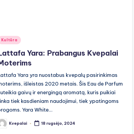
Posted
Kultūra
n
Lattafa Yara: Prabangus Kvepalai
Moterims
Lattafa Yara yra nuostabus kvepalų pasirinkimas
moterims, išleistas 2020 metais. Šis Eau de Parfum
suteikia gaivų ir energingą aromatą, kuris puikiai
tinka tiek kasdieniam naudojimui, tiek ypatingoms
progoms. Yara White…
Kvepalai
18 rugsėjo, 2024
osted
y