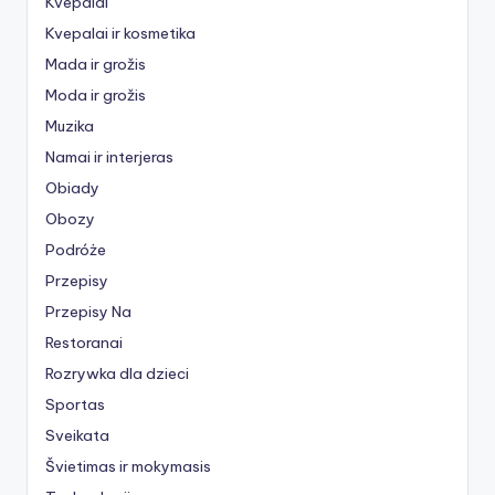
Kvepalai
Kvepalai ir kosmetika
Mada ir grožis
Moda ir grožis
Muzika
Namai ir interjeras
Obiady
Obozy
Podróże
Przepisy
Przepisy Na
Restoranai
Rozrywka dla dzieci
Sportas
Sveikata
Švietimas ir mokymasis