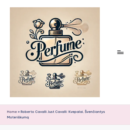
Skip
to
content
Home
»
Roberto Cavalli Just Cavalli: Kvepalai, Švenčiantys
Moteriškumą