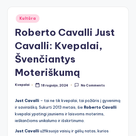
Posted
Kultūra
in
Roberto Cavalli Just
Cavalli: Kvepalai,
Švenčiantys
Moteriškumą
Kvepalai
18 rugsėjo, 2024
No Comments
Posted
by
Just Cavalli
– tai ne tik kvepalai, tai požiūris į gyvenimą
ir saviraišką. Sukurti 2013 metais, šie
Roberto Cavalli
kvepalai ypatingi jauniems ir laisvoms moterims,
ieškančioms unikalumo ir išskirtinumo.
Just Cavalli
užfiksuoja vaisių ir gėlių natas, kurios