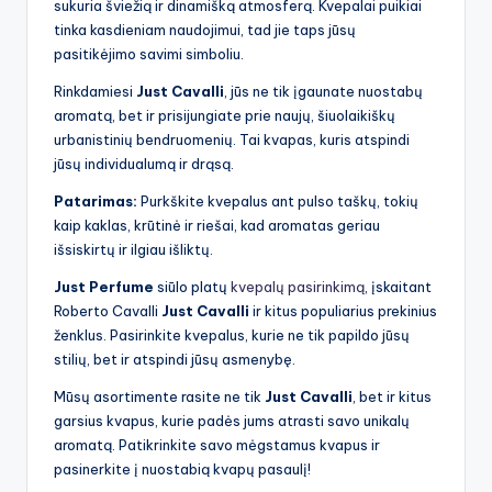
sukuria šviežią ir dinamišką atmosferą. Kvepalai puikiai
tinka kasdieniam naudojimui, tad jie taps jūsų
pasitikėjimo savimi simboliu.
Rinkdamiesi
Just Cavalli
, jūs ne tik įgaunate nuostabų
aromatą, bet ir prisijungiate prie naujų, šiuolaikiškų
urbanistinių bendruomenių. Tai kvapas, kuris atspindi
jūsų individualumą ir drąsą.
Patarimas:
Purkškite kvepalus ant pulso taškų, tokių
kaip kaklas, krūtinė ir riešai, kad aromatas geriau
išsiskirtų ir ilgiau išliktų.
Just Perfume
siūlo platų
kvepalų pasirinkimą
, įskaitant
Roberto Cavalli
Just Cavalli
ir kitus populiarius prekinius
ženklus. Pasirinkite kvepalus, kurie ne tik papildo jūsų
stilių, bet ir atspindi jūsų asmenybę.
Mūsų asortimente rasite ne tik
Just Cavalli
, bet ir kitus
garsius kvapus, kurie padės jums atrasti savo unikalų
aromatą. Patikrinkite savo mėgstamus kvapus ir
pasinerkite į nuostabią kvapų pasaulį!