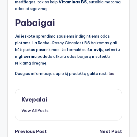
medžiagos, tokios kaip
Vitaminas B5
, suteikia matomą
odos atsigavimą.
Pabaigai
Jei ieškote sprendimo sausiems ir dirgintiems odos
plotams, La Roche-Posay Cicaplast B5 balzamas gali
būti puikus pasirinkimas. Jo formulė su
šalavijų sviestu
ir
glicerinu
padeda atkurti odos barjerą ir suteikti
reikiamą drėgmę.
Daugiau informacijos apie šį produktą galite rasti
čia
.
Kvepalai
View All Posts
Post
Previous Post
Next Post