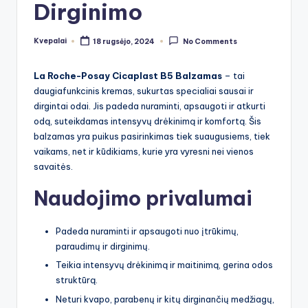
Dirginimo
Kvepalai
18 rugsėjo, 2024
No Comments
Posted
by
La Roche-Posay Cicaplast B5 Balzamas
– tai
daugiafunkcinis kremas, sukurtas specialiai sausai ir
dirgintai odai. Jis padeda nuraminti, apsaugoti ir atkurti
odą, suteikdamas intensyvų drėkinimą ir komfortą. Šis
balzamas yra puikus pasirinkimas tiek suaugusiems, tiek
vaikams, net ir kūdikiams, kurie yra vyresni nei vienos
savaitės.
Naudojimo privalumai
Padeda nuraminti ir apsaugoti nuo įtrūkimų,
paraudimų ir dirginimų.
Teikia intensyvų drėkinimą ir maitinimą, gerina odos
struktūrą.
Neturi kvapo, parabenų ir kitų dirginančių medžiagų,