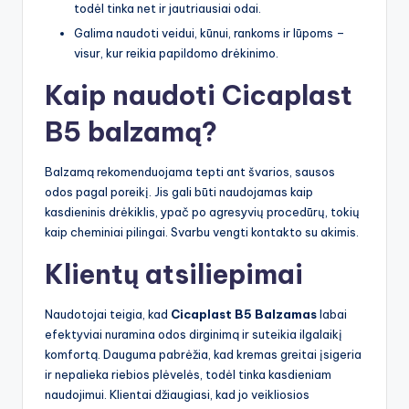
todėl tinka net ir jautriausiai odai.
Galima naudoti veidui, kūnui, rankoms ir lūpoms –
visur, kur reikia papildomo drėkinimo.
Kaip naudoti Cicaplast
B5 balzamą?
Balzamą rekomenduojama tepti ant švarios, sausos
odos pagal poreikį. Jis gali būti naudojamas kaip
kasdieninis drėkiklis, ypač po agresyvių procedūrų, tokių
kaip cheminiai pilingai. Svarbu vengti kontakto su akimis.
Klientų atsiliepimai
Naudotojai teigia, kad
Cicaplast B5 Balzamas
labai
efektyviai nuramina odos dirginimą ir suteikia ilgalaikį
komfortą. Dauguma pabrėžia, kad kremas greitai įsigeria
ir nepalieka riebios plėvelės, todėl tinka kasdieniam
naudojimui. Klientai džiaugiasi, kad jo veikliosios