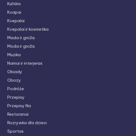
Kultūra
Kvapai
Kvepalai
Kvepalai ir kosmetika
Mada ir grožis
Moda ir grožis
Muzika
Namai ir interjeras
Obiady
Obozy
Podróże
Przepisy
Przepisy Na
Restoranai
Rozrywka dla dzieci
Sportas