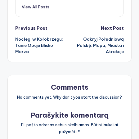
View All Posts
Post
Previous Post
Next Post
Noclegi w Kołobrzegu:
Odkryj Południową
navigation
Tanie Opcje Blisko
Polskę: Mapa, Miasta i
Morza
Atrakcje
Comments
No comments yet. Why don’t you start the discussion?
Parašykite komentarą
El. pašto adresas nebus skelbiamas.
Būtini laukeliai
pažymėti
*