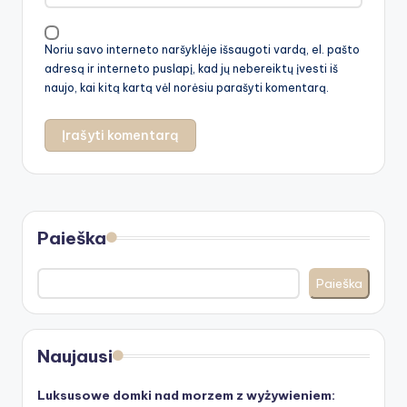
Noriu savo interneto naršyklėje išsaugoti vardą, el. pašto
adresą ir interneto puslapį, kad jų nebereiktų įvesti iš
naujo, kai kitą kartą vėl norėsiu parašyti komentarą.
Paieška
Paieška
Naujausi
Luksusowe domki nad morzem z wyżywieniem: