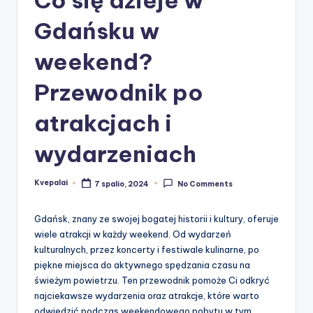
Gdańsku w
weekend?
Przewodnik po
atrakcjach i
wydarzeniach
Kvepalai
7 spalio, 2024
No Comments
Posted
by
Gdańsk, znany ze swojej bogatej historii i kultury, oferuje
wiele atrakcji w każdy weekend. Od wydarzeń
kulturalnych, przez koncerty i festiwale kulinarne, po
piękne miejsca do aktywnego spędzania czasu na
świeżym powietrzu. Ten przewodnik pomoże Ci odkryć
najciekawsze wydarzenia oraz atrakcje, które warto
odwiedzić podczas weekendowego pobytu w tym