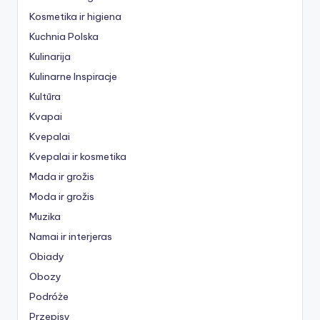
Kosmetika ir higiena
Kuchnia Polska
Kulinarija
Kulinarne Inspiracje
Kultūra
Kvapai
Kvepalai
Kvepalai ir kosmetika
Mada ir grožis
Moda ir grožis
Muzika
Namai ir interjeras
Obiady
Obozy
Podróże
Przepisy