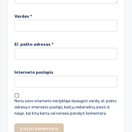
Vardas
*
El. pašto adresas
*
Interneto puslapis
Noriu savo interneto naršyklėje išsaugoti vardą, el. pašto
adresą ir interneto puslapį, kad jų nebereiktų įvesti iš
naujo, kai kitą kartą vėl norėsiu parašyti komentarą.