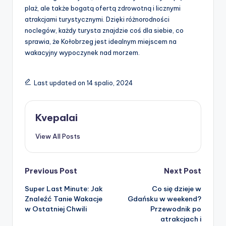
plaż, ale także bogatą ofertą zdrowotną i licznymi
atrakcjami turystycznymi. Dzięki różnorodności
noclegów, każdy turysta znajdzie coś dla siebie, co
sprawia, że Kołobrzeg jest idealnym miejscem na
wakacyjny wypoczynek nad morzem.
Last updated on 14 spalio, 2024
Kvepalai
View All Posts
Post
Previous Post
Next Post
Super Last Minute: Jak
Co się dzieje w
navigation
Znaleźć Tanie Wakacje
Gdańsku w weekend?
w Ostatniej Chwili
Przewodnik po
atrakcjach i