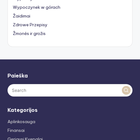
Wypoczynek w górach
Žaidimai
Zdrowe Przepisy
Žmonės ir grožis
Paieška
Kategorijos
Aplinkosauga
Finansai
Geriausi Kvepalai