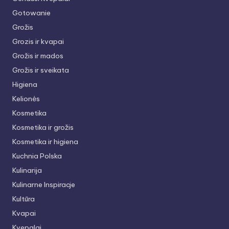
Gotowanie
Grožis
Grozis ir kvapai
Grožis ir mados
Grožis ir sveikata
Higiena
Kelionės
Kosmetika
Kosmetika ir grožis
Kosmetika ir higiena
Kuchnia Polska
Kulinarija
Kulinarne Inspiracje
Kultūra
Kvapai
Kvepalai