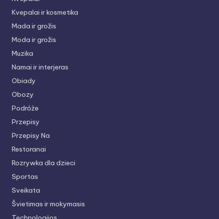
Kvepalai ir kosmetika
Mada ir grožis
Moda ir grožis
Muzika
Namai ir interjeras
Obiady
Obozy
Podróże
Przepisy
Przepisy Na
Restoranai
Rozrywka dla dzieci
Sportas
Sveikata
Švietimas ir mokymasis
Technologijos