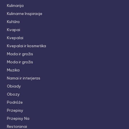
Kulinarija
Kulinarne Inspiracje
Kultūra
Kvapai
Kvepalai
Kvepalai ir kosmetika
Mada ir grožis
Moda ir grožis
Muzika
Namai ir interjeras
Obiady
Obozy
Podróże
Przepisy
Przepisy Na
Restoranai