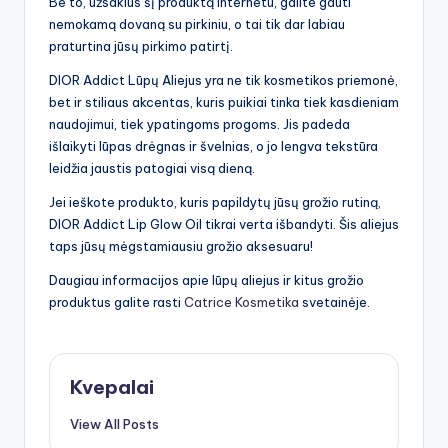
Be to, užsakius šį produktą internetu, galite gauti
nemokamą dovaną su pirkiniu, o tai tik dar labiau
praturtina jūsų pirkimo patirtį.
DIOR Addict Lūpų Aliejus yra ne tik kosmetikos priemonė,
bet ir stiliaus akcentas, kuris puikiai tinka tiek kasdieniam
naudojimui, tiek ypatingoms progoms. Jis padeda
išlaikyti lūpas drėgnas ir švelnias, o jo lengva tekstūra
leidžia jaustis patogiai visą dieną.
Jei ieškote produkto, kuris papildytų jūsų grožio rutiną,
DIOR Addict Lip Glow Oil tikrai verta išbandyti. Šis aliejus
taps jūsų mėgstamiausiu grožio aksesuaru!
Daugiau informacijos apie lūpų aliejus ir kitus grožio
produktus galite rasti
Catrice Kosmetika
svetainėje.
Kvepalai
View All Posts