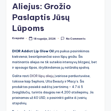
Aliejus: Grožio
Paslaptis Jūsų
Lūpoms
Kvepalai
18 rugsėjo, 2024
No Comments
Posted
by
DIOR Addict Lip Glow Oil
yra puikus pasirinkimas
kiekvienai, besirūpinančiai savo lūpų grožiu. Šis
maitinantis aliejus ne tik suteikia intensyvų blizgesį, bet
ir apsaugo lūpas, išryškindamas jų natūralią spalvą.
Galite rasti
DIOR lūpų aliejų
įvairiose parduotuvėse,
tokiose kaip Sephora, Ulta Beauty ir Macy’s. Šis
produktas pasiekė aukštą įvertinimą – 4.7 iš 5
žvaigždučių, turintis daugiau nei 4,200 atsiliepimų. Jis
prieinamas už 40 USD, o pasirinkti galite iš įvairių
atspalvių.