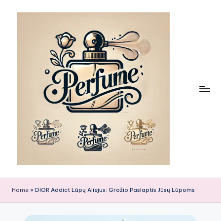
Skip
to
content
Home
»
DIOR Addict Lūpų Aliejus: Grožio Paslaptis Jūsų Lūpoms