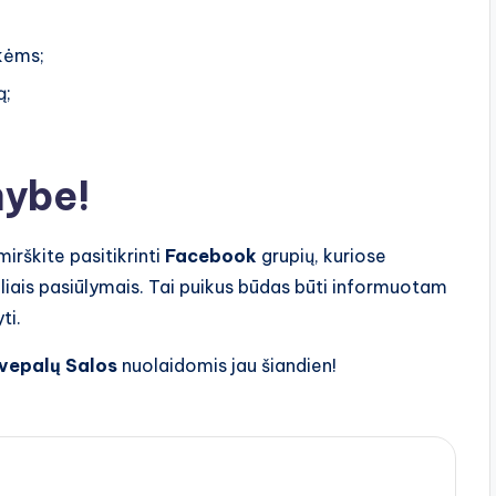
kėms;
ą;
mybe!
irškite pasitikrinti
Facebook
grupių, kuriose
aliais pasiūlymais. Tai puikus būdas būti informuotam
ti.
vepalų Salos
nuolaidomis jau šiandien!