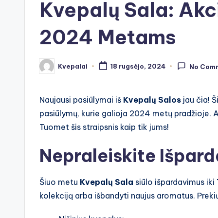
Kvepalų Sala: Akci
2024 Metams
Kvepalai
18 rugsėjo, 2024
No Com
Posted
by
Naujausi pasiūlymai iš
Kvepalų Salos
jau čia! Š
pasiūlymų, kurie galioja 2024 metų pradžioje. 
Tuomet šis straipsnis kaip tik jums!
Nepraleiskite Išpar
Šiuo metu
Kvepalų Sala
siūlo išpardavimus iki
kolekciją arba išbandyti naujus aromatus. Prek