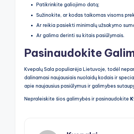
Patikrinkite galiojimo datą;
Sužinokite, ar kodas taikomas visoms pre
Ar reikia pasiekti minimalų užsakymo sum
Ar galima derinti su kitais pasiūlymais.
Pasinaudokite Gali
Kvepalų Sala populiarėja Lietuvoje, todėl nepam
dalinamasi naujausiais nuolaidų kodais ir speci
apie naujausius pasiūlymus ir galimybes sutaupy
Nepraleiskite šios galimybės ir pasinaudokite
K