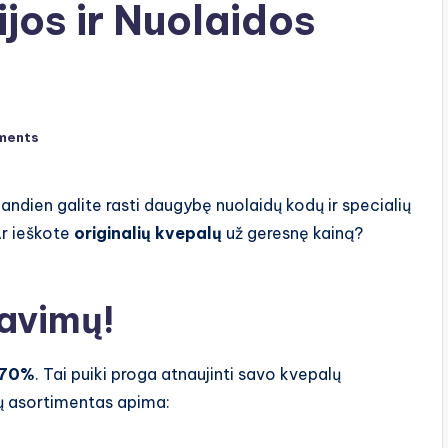
jos ir Nuolaidos
ments
iandien galite rasti daugybę nuolaidų kodų ir specialių
Ar ieškote
originalių kvepalų
už geresnę kainą?
davimų!
70%
. Tai puiki proga atnaujinti savo kvepalų
ių asortimentas apima: