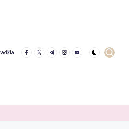
facebook.com
twitter.com
t.me
instagram.com
youtube.com
radžia