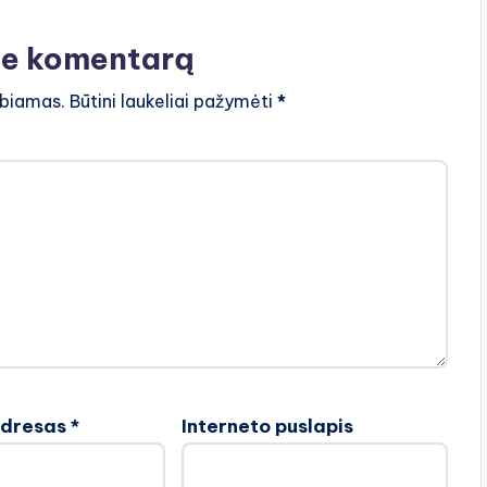
te komentarą
lbiamas.
Būtini laukeliai pažymėti
*
adresas
*
Interneto puslapis