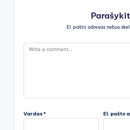
Parašyki
El. pašto adresas nebus ske
Vardas
*
El. pašto 