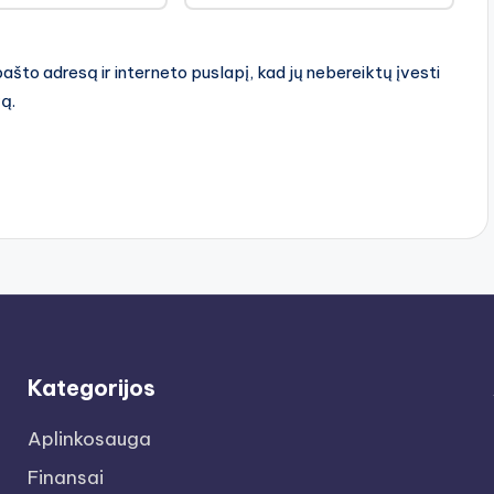
pašto adresą ir interneto puslapį, kad jų nebereiktų įvesti
rą.
Kategorijos
Aplinkosauga
Finansai