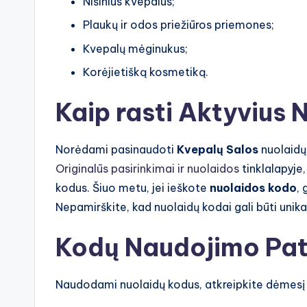
Nišinius kvepalus;
Plaukų ir odos priežiūros priemones;
Kvepalų mėginukus;
Korėjietišką kosmetiką.
Kaip rasti Aktyvius
Norėdami pasinaudoti
Kvepalų Salos
nuolaidų 
Originalūs pasirinkimai ir nuolaidos
tinklalapyje
kodus. Šiuo metu, jei ieškote
nuolaidos kodo
, 
Nepamirškite, kad nuolaidų kodai gali būti unikalū
Kodų Naudojimo Pat
Naudodami nuolaidų kodus, atkreipkite dėmesį į