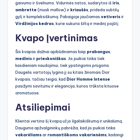
gaivumo ir švelnumo. Vidurinės natos, sudarytos iš
iris
,
ambrette
(musk mallow) ir
kriaušės
, prideda subtilų
gylį ir kompleksiškumą. Pabaigoje jaučiamas
vetiveris
ir
Virdžinijos kedras
, kurie sukuria šiltą ir medinį pojūtį.
Kvapo Įvertinimas
Šis kvapas dažnai apibūdinamas kaip
prabangus
,
medinis
ir
prieskoniškas
. Jis puikiai tinka tiek
kasdieniam naudojimui, tiek ypatingoms progoms.
Daugelis vartotojų lygina jį su kitais žinomais Dior
kvapais, tačiau teigia, kad
Dior Homme Intense
pasižymi savitumu ir elegancija, kurios trūksta kituose
aromatuose.
Atsiliepimai
Klientai vertina šį kvapą už jo ilgalaikiškumą ir unikalumą.
Dauguma apžvalgininkų pabrėžia, kad jis puikiai tinka
vakarėliams
ar
romantiškoms vakarienėms
, kadangi