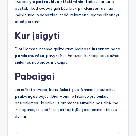
kvapas yra
patrauklus
ir
išskirtinis
. Tačiau kai kurie
pastebi, kad kvapas gali būti kiek
priklausomas
nuo
individualaus odos tipo, todėl rekomenduojama išbandyti
prieš perkant.
Kur įsigyti
Dior Homme Intense galite rasti įvairiose
internetinėse
parduotuvėse
, pavyzdžiui,
Amazon
, kur taip pat dažnai
siūlomos nuolaidos ir akcijos.
Pabaigai
Jei ieškote kvapo, kuris išskirtų jus iš minios ir suteiktų
prabangos
pojūtį, Dior Homme Intense yra puikus
pasirinkimas. Jo unikalus aromatas suteikia pasitikėjimo
ir elegancijos, todėl jis gali tapti jūsų asmeninio stiliaus
dalimi.