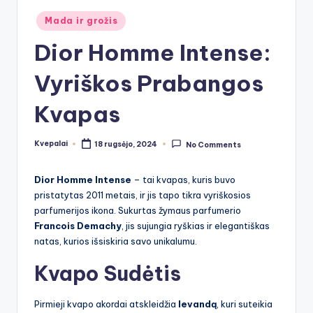
Posted
Mada ir grožis
in
Dior Homme Intense:
Vyriškos Prabangos
Kvapas
Kvepalai
18 rugsėjo, 2024
No Comments
Posted
by
Dior Homme Intense
– tai kvapas, kuris buvo
pristatytas 2011 metais, ir jis tapo tikra vyriškosios
parfumerijos ikona. Sukurtas žymaus parfumerio
Francois Demachy
, jis sujungia ryškias ir elegantiškas
natas, kurios išsiskiria savo unikalumu.
Kvapo Sudėtis
Pirmieji kvapo akordai atskleidžia
levandą
, kuri suteikia