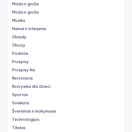
Mada ir grožis
Moda ir grožis
Muzika
Namai ir interjeras
Obiady
Obozy
Podróże
Przepisy
Przepisy Na
Restoranai
Rozrywka dla dzieci
Sportas
Sveikata
Švietimas ir mokymasis
Technologijos
Tikslas