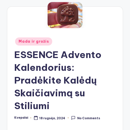
Posted
Mada ir grožis
in
ESSENCE Advento
Kalendorius:
Pradėkite Kalėdų
Skaičiavimą su
Stiliumi
Kvepalai
18 rugsėjo, 2024
No Comments
Posted
by