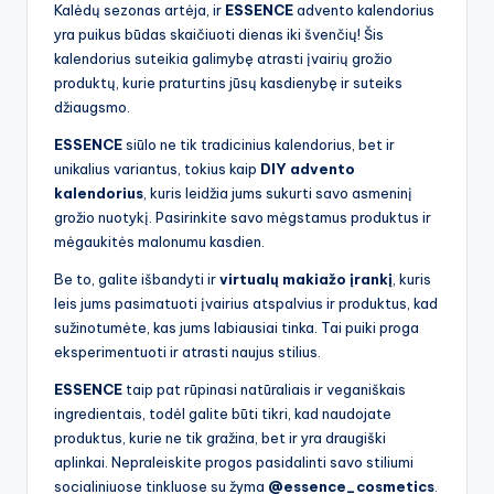
Kalėdų sezonas artėja, ir
ESSENCE
advento kalendorius
yra puikus būdas skaičiuoti dienas iki švenčių! Šis
kalendorius suteikia galimybę atrasti įvairių grožio
produktų, kurie praturtins jūsų kasdienybę ir suteiks
džiaugsmo.
ESSENCE
siūlo ne tik tradicinius kalendorius, bet ir
unikalius variantus, tokius kaip
DIY advento
kalendorius
, kuris leidžia jums sukurti savo asmeninį
grožio nuotykį. Pasirinkite savo mėgstamus produktus ir
mėgaukitės malonumu kasdien.
Be to, galite išbandyti ir
virtualų makiažo įrankį
, kuris
leis jums pasimatuoti įvairius atspalvius ir produktus, kad
sužinotumėte, kas jums labiausiai tinka. Tai puiki proga
eksperimentuoti ir atrasti naujus stilius.
ESSENCE
taip pat rūpinasi natūraliais ir veganiškais
ingredientais, todėl galite būti tikri, kad naudojate
produktus, kurie ne tik gražina, bet ir yra draugiški
aplinkai. Nepraleiskite progos pasidalinti savo stiliumi
socialiniuose tinkluose su žyma
@essence_cosmetics
.