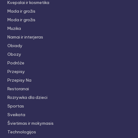
Kvepalai ir kosmetika
Mada ir grožis
Moda ir grožis
Muzika
Namai ir interjeras
Obiady
Obozy
Podróże
Przepisy
Przepisy Na
Restoranai
Rozrywka dla dzieci
Sportas
Sveikata
Švietimas ir mokymasis
Technologijos