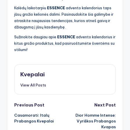
Kalėdų laikotarpiu
ESSENCE
advento kalendorius taps
jūsų grožio kelionės dalimi. Pasinaudokite šia galimybe ir
atraskite naujausias tendencijas, kurios atneš gaivą ir
džiaugsmą į jūsų kasdienybę.
Sužinokite daugiau apie
ESSENCE
advento kalendorius ir
kitus grožio produktus, kad pasiruoštumėte šventėms su
stiliumi!
Kvepalai
View All Posts
Post
Previous Post
Next Post
Casamorati: Italų
Dior Homme Intense:
navigation
Prabangos Kvepalai
Vyriškos Prabangos
Kvapas