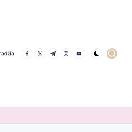
facebook.com
twitter.com
t.me
instagram.com
youtube.com
radžia