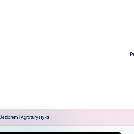
P
Jeziorem i Agroturystyka