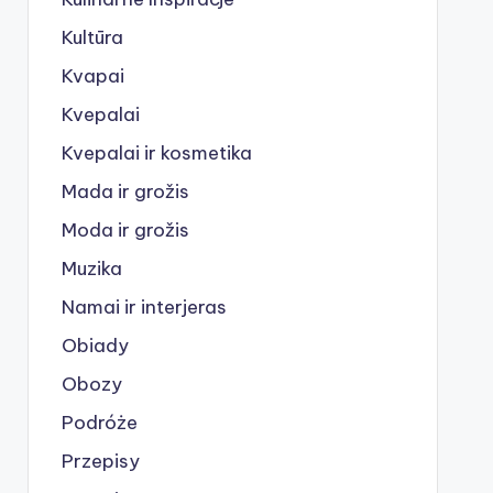
Kultūra
Kvapai
Kvepalai
Kvepalai ir kosmetika
Mada ir grožis
Moda ir grožis
Muzika
Namai ir interjeras
Obiady
Obozy
Podróże
Przepisy