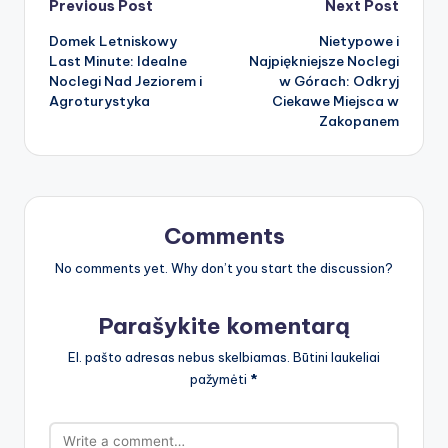
Post
Previous Post
Next Post
Domek Letniskowy
Nietypowe i
navigation
Last Minute: Idealne
Najpiękniejsze Noclegi
Noclegi Nad Jeziorem i
w Górach: Odkryj
Agroturystyka
Ciekawe Miejsca w
Zakopanem
Comments
No comments yet. Why don’t you start the discussion?
Parašykite komentarą
El. pašto adresas nebus skelbiamas.
Būtini laukeliai
pažymėti
*