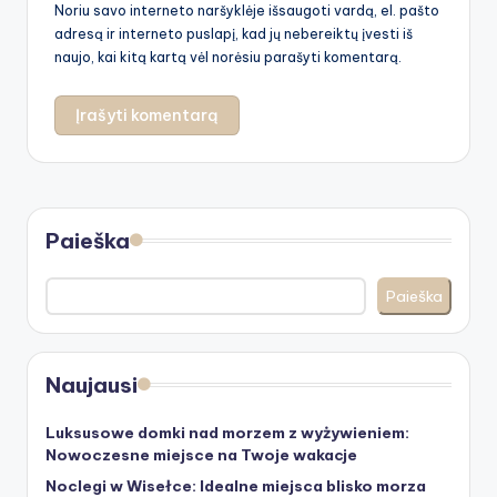
Noriu savo interneto naršyklėje išsaugoti vardą, el. pašto
adresą ir interneto puslapį, kad jų nebereiktų įvesti iš
naujo, kai kitą kartą vėl norėsiu parašyti komentarą.
Paieška
Paieška
Naujausi
Luksusowe domki nad morzem z wyżywieniem:
Nowoczesne miejsce na Twoje wakacje
Noclegi w Wisełce: Idealne miejsca blisko morza