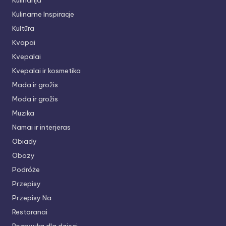
Kulinarija
Kulinarne Inspiracje
Kultūra
Kvapai
Kvepalai
Kvepalai ir kosmetika
Mada ir grožis
Moda ir grožis
Muzika
Namai ir interjeras
Obiady
Obozy
Podróże
Przepisy
Przepisy Na
Restoranai