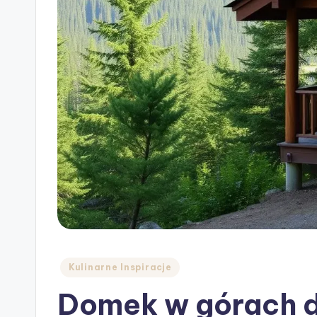
Posted
Kulinarne Inspiracje
in
Domek w górach d