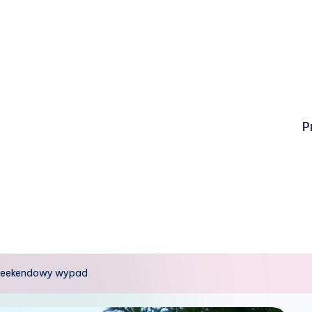
P
 weekendowy wypad