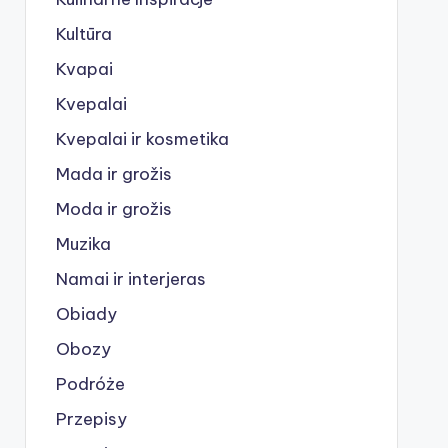
Kultūra
Kvapai
Kvepalai
Kvepalai ir kosmetika
Mada ir grožis
Moda ir grožis
Muzika
Namai ir interjeras
Obiady
Obozy
Podróże
Przepisy