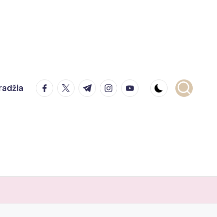
facebook.com
twitter.com
t.me
instagram.com
youtube.com
radžia