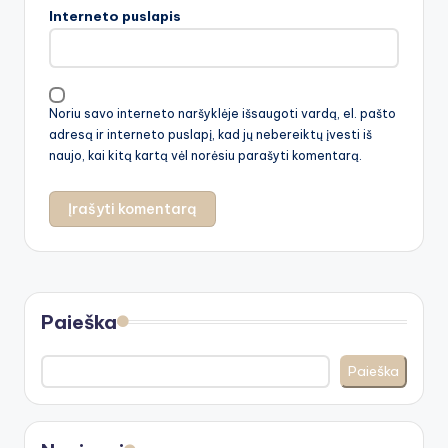
Interneto puslapis
Noriu savo interneto naršyklėje išsaugoti vardą, el. pašto
adresą ir interneto puslapį, kad jų nebereiktų įvesti iš
naujo, kai kitą kartą vėl norėsiu parašyti komentarą.
Paieška
Paieška