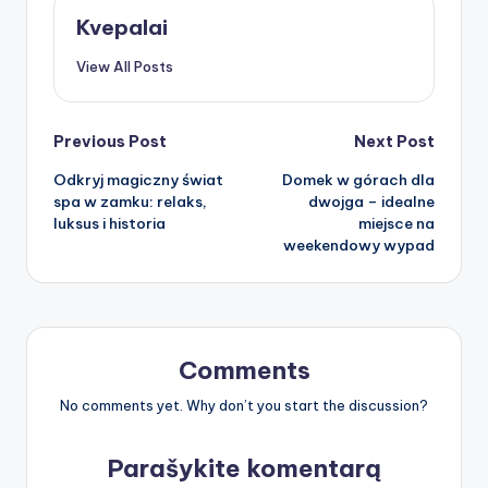
Kvepalai
View All Posts
Post
Previous Post
Next Post
Odkryj magiczny świat
Domek w górach dla
navigation
spa w zamku: relaks,
dwojga – idealne
luksus i historia
miejsce na
weekendowy wypad
Comments
No comments yet. Why don’t you start the discussion?
Parašykite komentarą