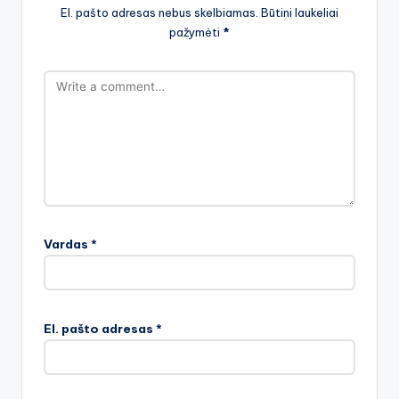
El. pašto adresas nebus skelbiamas.
Būtini laukeliai
pažymėti
*
Vardas
*
El. pašto adresas
*