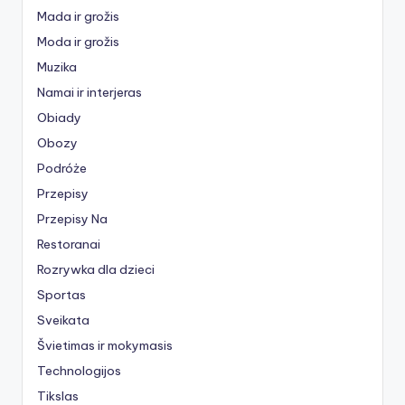
Mada ir grožis
Moda ir grožis
Muzika
Namai ir interjeras
Obiady
Obozy
Podróże
Przepisy
Przepisy Na
Restoranai
Rozrywka dla dzieci
Sportas
Sveikata
Švietimas ir mokymasis
Technologijos
Tikslas