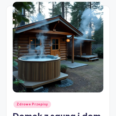
Posted
Zdrowe Przepisy
in
Domek z sauną i dom