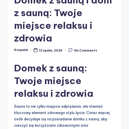
z sauną: Twoje
miejsce relaksu i
zdrowia
Kvepalai
13 spalio, 2024
No Comments
Posted
by
Domek z sauną:
Twoje miejsce
relaksu i zdrowia
Sauna to nie tylko miejsce odprężenia, ale również
kluczowy element zdrowego stylu życia. Coraz więcej
osób decyduje się na posiadanie domku z sauną, aby
cieszyć się korzyściami zdrowotnymi oraz