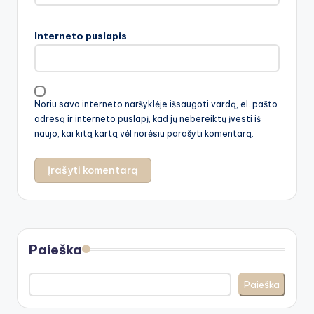
Interneto puslapis
Noriu savo interneto naršyklėje išsaugoti vardą, el. pašto
adresą ir interneto puslapį, kad jų nebereiktų įvesti iš
naujo, kai kitą kartą vėl norėsiu parašyti komentarą.
Paieška
Paieška