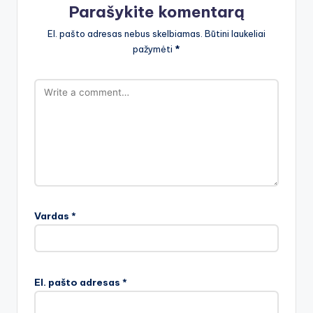
Parašykite komentarą
El. pašto adresas nebus skelbiamas.
Būtini laukeliai
pažymėti
*
Vardas
*
El. pašto adresas
*