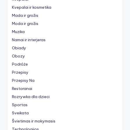
Kvepalai ir kosmetika
Mada ir grožis
Moda ir grožis
Muzika
Namai ir interjeras
Obiady
Obozy
Podróże
Przepisy
Przepisy Na
Restoranai
Rozrywka dla dzieci
Sportas
Sveikata
Švietimas ir mokymasis
Technologijos