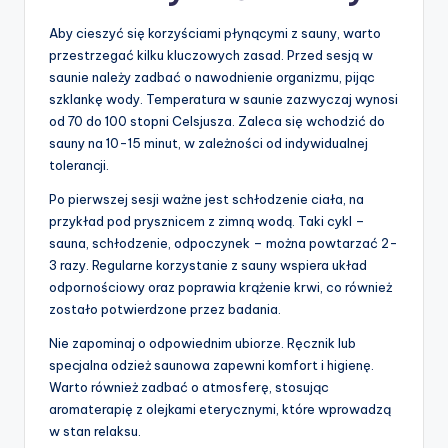
Aby cieszyć się korzyściami płynącymi z sauny, warto
przestrzegać kilku kluczowych zasad. Przed sesją w
saunie należy zadbać o nawodnienie organizmu, pijąc
szklankę wody. Temperatura w saunie zazwyczaj wynosi
od 70 do 100 stopni Celsjusza. Zaleca się wchodzić do
sauny na 10-15 minut, w zależności od indywidualnej
tolerancji.
Po pierwszej sesji ważne jest schłodzenie ciała, na
przykład pod prysznicem z zimną wodą. Taki cykl –
sauna, schłodzenie, odpoczynek – można powtarzać 2-
3 razy. Regularne korzystanie z sauny wspiera układ
odpornościowy oraz poprawia krążenie krwi, co również
zostało potwierdzone przez badania.
Nie zapominaj o odpowiednim ubiorze. Ręcznik lub
specjalna odzież saunowa zapewni komfort i higienę.
Warto również zadbać o atmosferę, stosując
aromaterapię z olejkami eterycznymi, które wprowadzą
w stan relaksu.