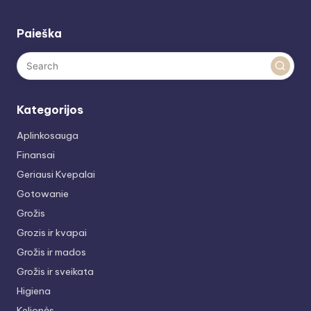
Paieška
Kategorijos
Aplinkosauga
Finansai
Geriausi Kvepalai
Gotowanie
Grožis
Grozis ir kvapai
Grožis ir mados
Grožis ir sveikata
Higiena
Kelionės