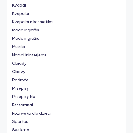
Kvapai
Kvepalai
Kvepalai ir kosmetika
Mada ir grožis
Moda ir grožis
Muzika
Namai ir interjeras
Obiady
Obozy
Podróże
Przepisy
Przepisy Na
Restoranai
Rozrywka dla dzieci
Sportas
Sveikata