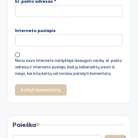
El. pašto adresas
*
Interneto puslapis
Noriu savo interneto naršyklėje išsaugoti vardą, el. pašto
adresą ir interneto puslapį, kad jų nebereiktų įvesti iš
naujo, kai kitą kartą vėl norėsiu parašyti komentarą.
Paieška