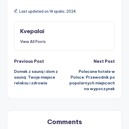
Last updated on 14 spalio, 2024
Kvepalai
View All Posts
Post
Previous Post
Next Post
Domek z sauną i dom z
Polecane hotele w
navigation
sauną: Twoje miejsce
Polsce: Przewodnik po
relaksu i zdrowia
popularnych miejscach
na wypoczynek
Comments