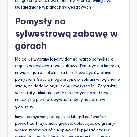
dla gości to kluczowe elementy, które powinny być
uwzględnione w planach sylwestrowych.
Pomysły na
sylwestrową zabawę w
górach
Mając już wybrany idealny domek, warto pomyśleć o
organizacji sylwestrowej zabawy. Tematyczna impreza,
nawiązująca do lokalnej kultury, może być świetnym
pomysłem. Goście mogą przyjść przebrani w regionalne
stroje, co doda kolorytu całej uroczystości. Zorganizuj
warsztaty kulinarne, podczas których uczestnicy
nauczą się przygotowywać tradycyjne potrawy
góralskie.
Innym pomysłem jest ognisko lub grill na świeżym
powietrzu. Przy blasku gwiazd, delektując się grzanym
winem, można wspólnie śpiewać i spędzać czas w
gronie przyjaciół. Również zimowe sporty, takie jak