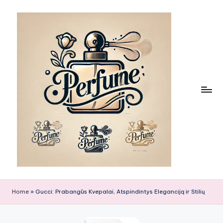
Skip
to
content
Home
»
Gucci: Prabangūs Kvepalai, Atspindintys Eleganciją ir Stilių