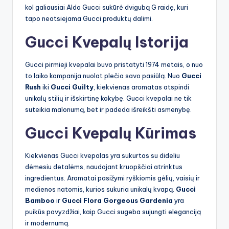
kol galiausiai Aldo Gucci sukūrė dvigubą G raidę, kuri
tapo neatsiejama Gucci produktų dalimi.
Gucci Kvepalų Istorija
Gucci pirmieji kvepalai buvo pristatyti 1974 metais, o nuo
to laiko kompanija nuolat plečia savo pasiūlą. Nuo
Gucci
Rush
iki
Gucci Guilty
, kiekvienas aromatas atspindi
unikalų stilių ir išskirtinę kokybę. Gucci kvepalai ne tik
suteikia malonumą, bet ir padeda išreikšti asmenybę.
Gucci Kvepalų Kūrimas
Kiekvienas Gucci kvepalas yra sukurtas su dideliu
dėmesiu detalėms, naudojant kruopščiai atrinktus
ingredientus. Aromatai pasižymi ryškiomis gėlių, vaisių ir
medienos natomis, kurios sukuria unikalų kvapą.
Gucci
Bamboo
ir
Gucci Flora Gorgeous Gardenia
yra
puikūs pavyzdžiai, kaip Gucci sugeba sujungti eleganciją
ir modernumą.