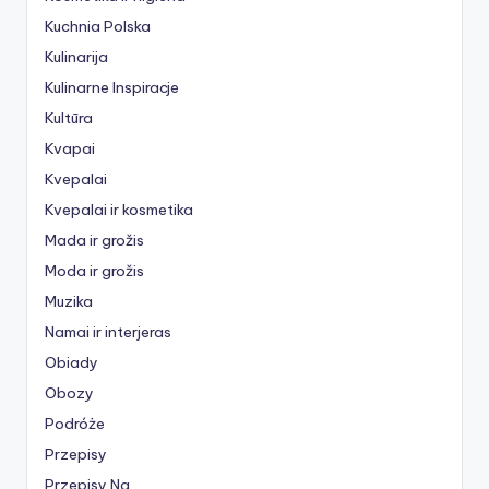
Kuchnia Polska
Kulinarija
Kulinarne Inspiracje
Kultūra
Kvapai
Kvepalai
Kvepalai ir kosmetika
Mada ir grožis
Moda ir grožis
Muzika
Namai ir interjeras
Obiady
Obozy
Podróże
Przepisy
Przepisy Na