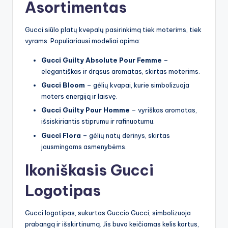
Asortimentas
Gucci siūlo platų kvepalų pasirinkimą tiek moterims, tiek
vyrams. Populiariausi modeliai apima:
Gucci Guilty Absolute Pour Femme
–
elegantiškas ir drąsus aromatas, skirtas moterims.
Gucci Bloom
– gėlių kvapai, kurie simbolizuoja
moters energiją ir laisvę.
Gucci Guilty Pour Homme
– vyriškas aromatas,
išsiskiriantis stiprumu ir rafinuotumu.
Gucci Flora
– gėlių natų derinys, skirtas
jausmingoms asmenybėms.
Ikoniškasis Gucci
Logotipas
Gucci logotipas, sukurtas Guccio Gucci, simbolizuoja
prabangą ir išskirtinumą. Jis buvo keičiamas kelis kartus,