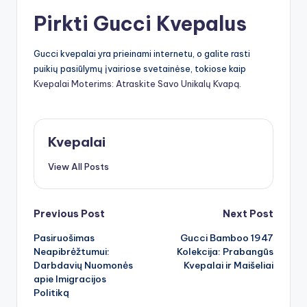
Pirkti Gucci Kvepalus
Gucci kvepalai yra prieinami internetu, o galite rasti
puikių pasiūlymų įvairiose svetainėse, tokiose kaip
Kvepalai Moterims: Atraskite Savo Unikalų Kvapą
.
Kvepalai
View All Posts
Post
Previous Post
Next Post
Pasiruošimas
Gucci Bamboo 1947
navigation
Neapibrėžtumui:
Kolekcija: Prabangūs
Darbdavių Nuomonės
Kvepalai ir Maišeliai
apie Imigracijos
Politiką