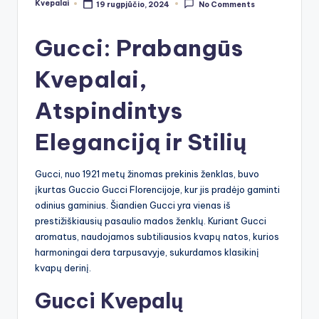
Kvepalai
19 rugpjūčio, 2024
No Comments
Posted
by
Gucci: Prabangūs
Kvepalai,
Atspindintys
Eleganciją ir Stilių
Gucci, nuo 1921 metų žinomas prekinis ženklas, buvo
įkurtas Guccio Gucci Florencijoje, kur jis pradėjo gaminti
odinius gaminius. Šiandien Gucci yra vienas iš
prestižiškiausių pasaulio mados ženklų. Kuriant Gucci
aromatus, naudojamos subtiliausios kvapų natos, kurios
harmoningai dera tarpusavyje, sukurdamos klasikinį
kvapų derinį.
Gucci Kvepalų