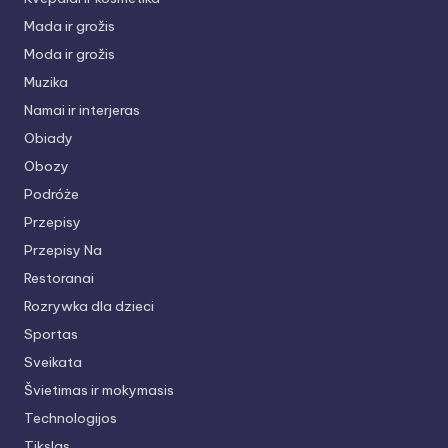
Mada ir grožis
Moda ir grožis
Muzika
Namai ir interjeras
Obiady
Obozy
Podróże
Przepisy
Przepisy Na
Restoranai
Rozrywka dla dzieci
Sportas
Sveikata
Švietimas ir mokymasis
Technologijos
Tikslas