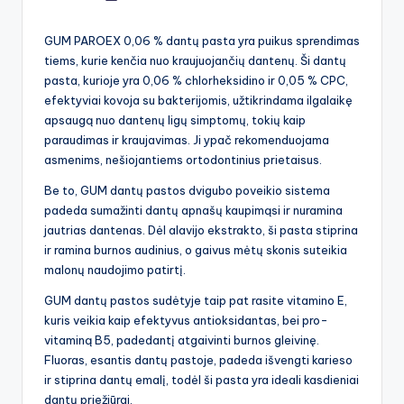
by
GUM PAROEX 0,06 % dantų pasta yra puikus sprendimas
tiems, kurie kenčia nuo kraujuojančių dantenų. Ši dantų
pasta, kurioje yra 0,06 % chlorheksidino ir 0,05 % CPC,
efektyviai kovoja su bakterijomis, užtikrindama ilgalaikę
apsaugą nuo dantenų ligų simptomų, tokių kaip
paraudimas ir kraujavimas. Ji ypač rekomenduojama
asmenims, nešiojantiems ortodontinius prietaisus.
Be to, GUM dantų pastos dvigubo poveikio sistema
padeda sumažinti dantų apnašų kaupimąsi ir nuramina
jautrias dantenas. Dėl alavijo ekstrakto, ši pasta stiprina
ir ramina burnos audinius, o gaivus mėtų skonis suteikia
malonų naudojimo patirtį.
GUM dantų pastos sudėtyje taip pat rasite vitamino E,
kuris veikia kaip efektyvus antioksidantas, bei pro-
vitaminą B5, padedantį atgaivinti burnos gleivinę.
Fluoras, esantis dantų pastoje, padeda išvengti karieso
ir stiprina dantų emalį, todėl ši pasta yra ideali kasdieniai
dantų priežiūrai.