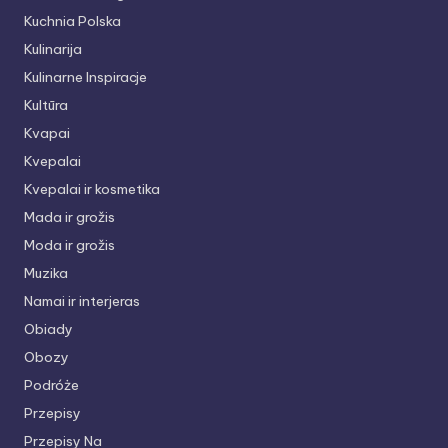
Kuchnia Polska
Kulinarija
Kulinarne Inspiracje
Kultūra
Kvapai
Kvepalai
Kvepalai ir kosmetika
Mada ir grožis
Moda ir grožis
Muzika
Namai ir interjeras
Obiady
Obozy
Podróże
Przepisy
Przepisy Na