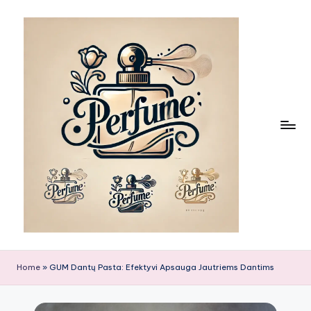
Skip
to
content
Home
»
GUM Dantų Pasta: Efektyvi Apsauga Jautriems Dantims