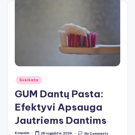
Posted
Sveikata
in
GUM Dantų Pasta:
Efektyvi Apsauga
Jautriems Dantims
Kvepalai
28 rugpjūčio, 2024
No Comments
Posted