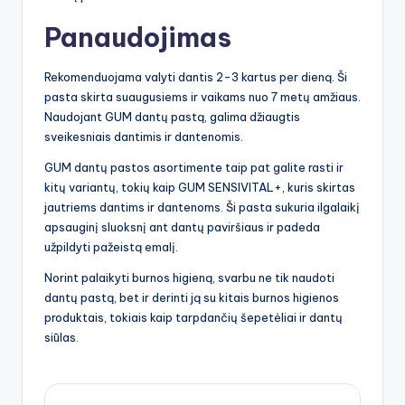
Panaudojimas
Rekomenduojama valyti dantis 2-3 kartus per dieną. Ši
pasta skirta suaugusiems ir vaikams nuo 7 metų amžiaus.
Naudojant GUM dantų pastą, galima džiaugtis
sveikesniais dantimis ir dantenomis.
GUM dantų pastos asortimente taip pat galite rasti ir
kitų variantų, tokių kaip GUM SENSIVITAL+, kuris skirtas
jautriems dantims ir dantenoms. Ši pasta sukuria ilgalaikį
apsauginį sluoksnį ant dantų paviršiaus ir padeda
užpildyti pažeistą emalį.
Norint palaikyti burnos higieną, svarbu ne tik naudoti
dantų pastą, bet ir derinti ją su kitais burnos higienos
produktais, tokiais kaip tarpdančių šepetėliai ir dantų
siūlas.