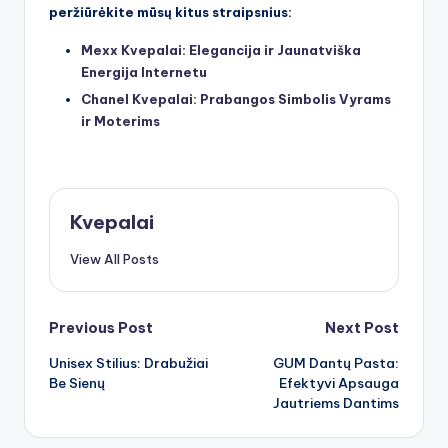
peržiūrėkite mūsų kitus straipsnius:
Mexx Kvepalai: Elegancija ir Jaunatviška
Energija Internetu
Chanel Kvepalai: Prabangos Simbolis Vyrams
ir Moterims
Kvepalai
View All Posts
Post
Previous Post
Next Post
Unisex Stilius: Drabužiai
GUM Dantų Pasta:
navigation
Be Sienų
Efektyvi Apsauga
Jautriems Dantims