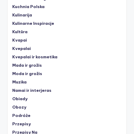
Kuchnia Polska
Kulinarija
Kulinarne Inspiracje
Kultūra
Kvapai
Kvepalai
Kvepalai ir kosmetika
Mada ir grožis
Moda ir grožis
Muzika
Namai ir interjeras
Obiady
Obozy
Podróże
Przepisy
Przepisy Na