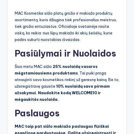
by
MAC Kosmetika siūlo platų grožio ir makiažo produktų
asortimentą, kuris džiugina tiek profesionalius meistrus,
tiek grožio entuziastus. Oficialioje svetainėje rasite
viską, ko reikia: nuo lūpų makiažo iki akių šešėlių, kurie
padės sukurti nuostabias išvaizdas.
Pasiūlymai ir Nuolaidos
Šiuo metu MAC siūlo
25% nuolaidą vasaros
mėgstamiausiems produktams
. Tai puiki proga
atnaujinti savo kosmetikos rinkinį už geresnę kainą. Be to,
užsiregistravę gausite
10% nuolaidą savo pirmam
užsakymui. Naudokite kodą
WELCOME10
ir
mėgaukitės nuolaida.
Paslaugos
MAC taip pat siūlo makiažo paslaugas fiziškai
esančiose parduotuvėse. Galite užsiregistruoti ir