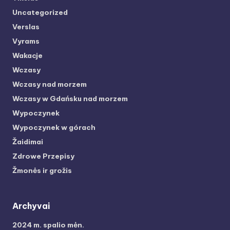
Uncategorized
Verslas
Vyrams
Wakacje
Wczasy
Wczasy nad morzem
Wczasy w Gdańsku nad morzem
Wypoczynek
Wypoczynek w górach
Žaidimai
Zdrowe Przepisy
Žmonės ir grožis
Archyvai
2024 m. spalio mėn.