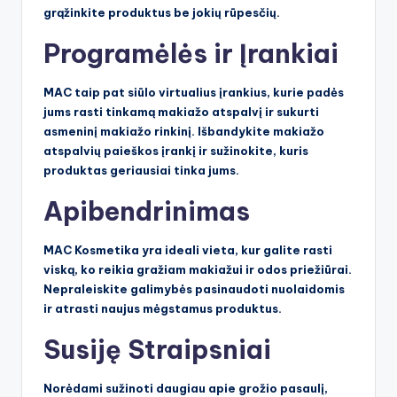
grąžinkite produktus be jokių rūpesčių.
Programėlės ir Įrankiai
MAC taip pat siūlo virtualius įrankius, kurie padės
jums rasti tinkamą makiažo atspalvį ir sukurti
asmeninį makiažo rinkinį. Išbandykite makiažo
atspalvių paieškos įrankį ir sužinokite, kuris
produktas geriausiai tinka jums.
Apibendrinimas
MAC Kosmetika yra ideali vieta, kur galite rasti
viską, ko reikia gražiam makiažui ir odos priežiūrai.
Nepraleiskite galimybės pasinaudoti nuolaidomis
ir atrasti naujus mėgstamus produktus.
Susiję Straipsniai
Norėdami sužinoti daugiau apie grožio pasaulį,