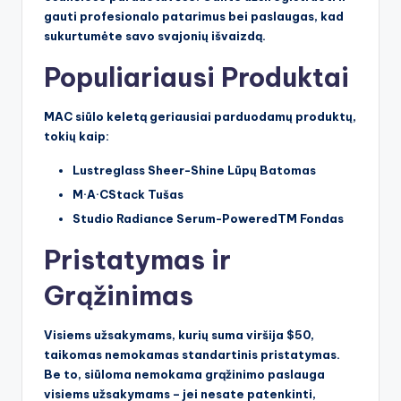
gauti profesionalo patarimus bei paslaugas, kad
sukurtumėte savo svajonių išvaizdą.
Populiariausi Produktai
MAC siūlo keletą geriausiai parduodamų produktų,
tokių kaip:
Lustreglass Sheer-Shine Lūpų Batomas
M·A·CStack Tušas
Studio Radiance Serum-PoweredTM Fondas
Pristatymas ir
Grąžinimas
Visiems užsakymams, kurių suma viršija
$50
,
taikomas nemokamas standartinis pristatymas.
Be to, siūloma
nemokama grąžinimo paslauga
visiems užsakymams – jei nesate patenkinti,