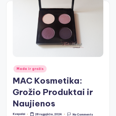
Posted
Mada ir grožis
in
MAC Kosmetika:
Grožio Produktai ir
Naujienos
Kvepalai
28 rugpjūčio, 2024
No Comments
Posted