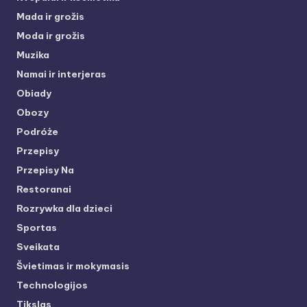
Mada ir grožis
Moda ir grožis
Muzika
Namai ir interjeras
Obiady
Obozy
Podróże
Przepisy
Przepisy Na
Restoranai
Rozrywka dla dzieci
Sportas
Sveikata
Švietimas ir mokymasis
Technologijos
Tikslas