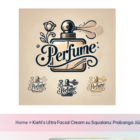
Skip
to
content
Home
»
Kiehl’s Ultra Facial Cream su Squalanu: Prabanga Jū