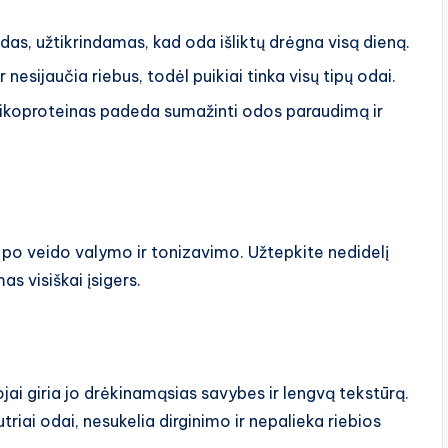
as, užtikrindamas, kad oda išliktų drėgna visą dieną.
r nesijaučia riebus, todėl puikiai tinka visų tipų odai.
likoproteinas padeda sumažinti odos paraudimą ir
po veido valymo ir tonizavimo. Užtepkite nedidelį
s visiškai įsigers.
ojai giria jo drėkinamąsias savybes ir lengvą tekstūrą.
utriai odai, nesukelia dirginimo ir nepalieka riebios