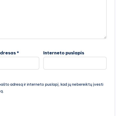
adresas
*
Interneto puslapis
pašto adresą ir interneto puslapį, kad jų nebereiktų įvesti
rą.