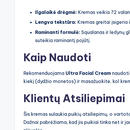
Ilgalaikė drėgmė:
Kremas veikia 72 valand
Lengva tekstūra:
Kremas greitai įsigeria i
Raminanti formulė:
Squalanas ir ledynų g
suteikia raminantį pojūtį.
Kaip Naudoti
Rekomenduojama
Ultra Facial Cream
naudoti 
kiekį (dydžio monetos) ir masažuokite, kol krema
Klientų Atsiliepimai
Šis kremas sulaukia puikių atsiliepimų, o vartot
Dažnai pabrėžiama, kad jis puikiai tinka net ir ja