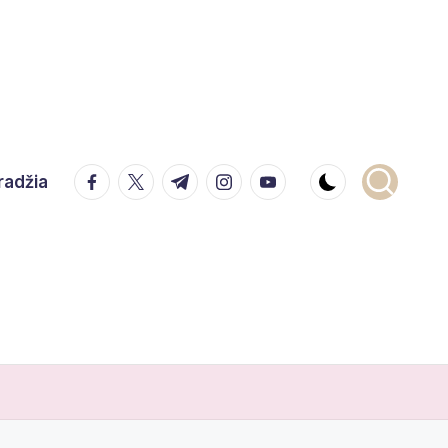
facebook.com
twitter.com
t.me
instagram.com
youtube.com
radžia