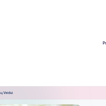
P
sų Veidui