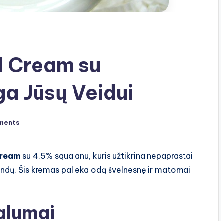
al Cream su
a Jūsų Veidui
ments
Cream
su 4.5% squalanu, kuris užtikrina nepaprastai
alandų. Šis kremas palieka odą švelnesnę ir matomai
alumai