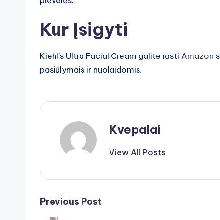
plėvelės.
Kur Įsigyti
Kiehl’s Ultra Facial Cream galite rasti
Amazon
s
pasiūlymais ir nuolaidomis.
Kvepalai
View All Posts
Post
Previous Post