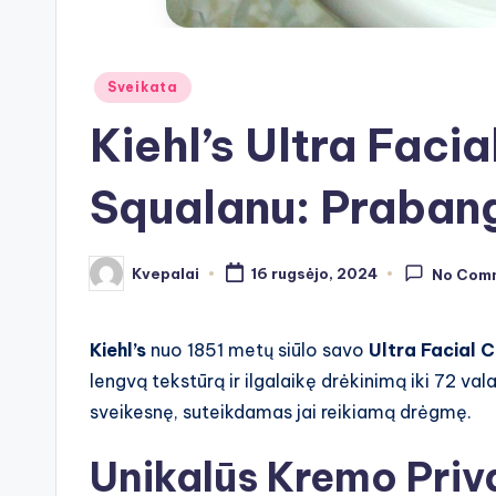
Posted
Sveikata
in
Kiehl’s Ultra Faci
Squalanu: Prabang
Kvepalai
16 rugsėjo, 2024
No Com
Posted
by
Kiehl’s
nuo 1851 metų siūlo savo
Ultra Facial 
lengvą tekstūrą ir ilgalaikę drėkinimą iki 72 v
sveikesnę, suteikdamas jai reikiamą drėgmę.
Unikalūs Kremo Priv