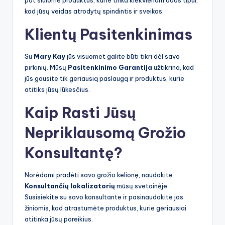
pat siūlome produktus, kurie tinka kiekvienam odos tipui,
kad jūsų veidas atrodytų spindintis ir sveikas.
Klientų Pasitenkinimas
Su
Mary Kay
jūs visuomet galite būti tikri dėl savo
pirkinių. Mūsų
Pasitenkinimo Garantija
užtikrina, kad
jūs gausite tik geriausią paslaugą ir produktus, kurie
atitiks jūsų lūkesčius.
Kaip Rasti Jūsų
Nepriklausomą Grožio
Konsultantę?
Norėdami pradėti savo grožio kelionę, naudokite
Konsultančių lokalizatorių
mūsų svetainėje.
Susisiekite su savo konsultante ir pasinaudokite jos
žiniomis, kad atrastumėte produktus, kurie geriausiai
atitinka jūsų poreikius.