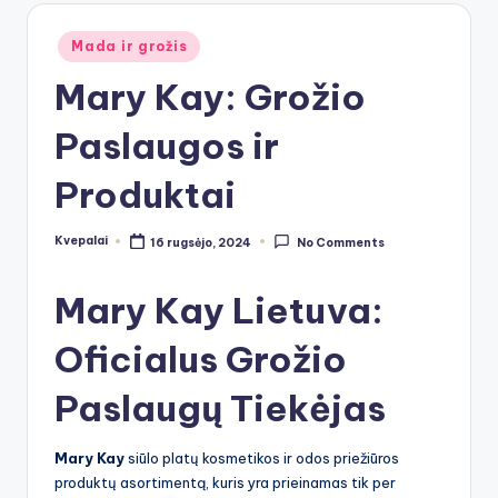
Posted
Mada ir grožis
in
Mary Kay: Grožio
Paslaugos ir
Produktai
Kvepalai
16 rugsėjo, 2024
No Comments
Posted
by
Mary Kay Lietuva:
Oficialus Grožio
Paslaugų Tiekėjas
Mary Kay
siūlo platų kosmetikos ir odos priežiūros
produktų asortimentą, kuris yra prieinamas tik per