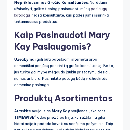
Nepriklausomas Grožio Konsultantes
. Norėdami
užsisakyti, galite tiesiog pasinaudoti mūsų
paslaugų
katalogu
ir rasti konsultantę, kuri padės jums išsirinkti
tinkamiausius produktus.
Kaip Pasinaudoti Mary
Kay Paslaugomis?
Užsakymai
gali būti pateikiami internetu arba
asmeniškai per jūsų pasirinktą grožio konsultantę. Be to,
jūs turite galimybę mėgautis jaukiu pristatymu tiesiai į
namus ar biurą. Pasirinkite patogų būdą ir džiaukitės
asmenine paslauga.
Produktų Asortimentas
Atraskite naujausias
Mary Kay
naujienas, įskaitant
TIMEWISE®
odos priežiūros liniją, kuri užtikrina gilią
hidrataciją ir padeda kovoti su senėjimo požymiais. Taip