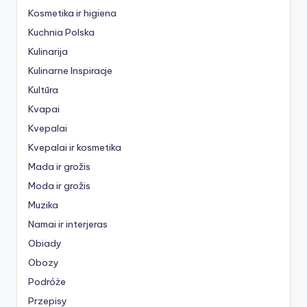
Kosmetika ir higiena
Kuchnia Polska
Kulinarija
Kulinarne Inspiracje
Kultūra
Kvapai
Kvepalai
Kvepalai ir kosmetika
Mada ir grožis
Moda ir grožis
Muzika
Namai ir interjeras
Obiady
Obozy
Podróże
Przepisy