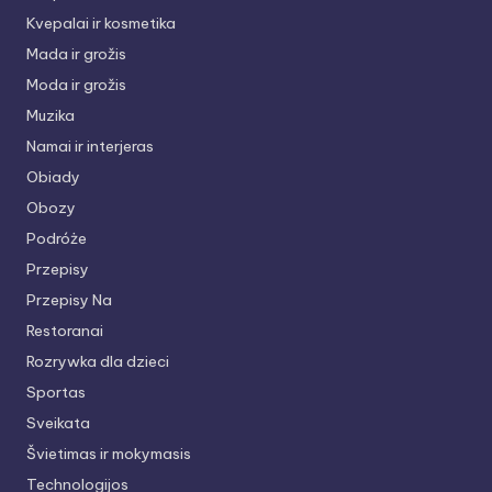
Kvepalai ir kosmetika
Mada ir grožis
Moda ir grožis
Muzika
Namai ir interjeras
Obiady
Obozy
Podróże
Przepisy
Przepisy Na
Restoranai
Rozrywka dla dzieci
Sportas
Sveikata
Švietimas ir mokymasis
Technologijos