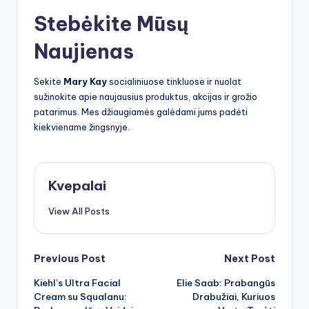
Stebėkite Mūsų
Naujienas
Sekite
Mary Kay
socialiniuose tinkluose ir nuolat
sužinokite apie naujausius produktus, akcijas ir grožio
patarimus. Mes džiaugiamės galėdami jums padėti
kiekviename žingsnyje.
Kvepalai
View All Posts
Post
Previous Post
Next Post
Kiehl’s Ultra Facial
Elie Saab: Prabangūs
navigation
Cream su Squalanu:
Drabužiai, Kuriuos