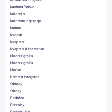
Kuchnia Polska
Kulinarija
Kulinarne Inspiracje
Kultūra
Kvapai
Kvepalai
Kvepalai ir kosmetika
Mada ir grožis
Moda ir grožis
Muzika
Namai ir interjeras
Obiady
Obozy
Podróże
Przepisy
Przepisy Na