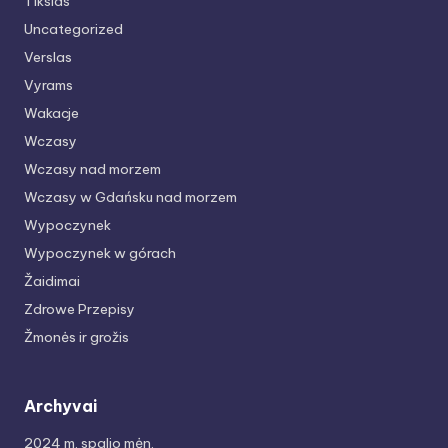
Tikslas
Uncategorized
Verslas
Vyrams
Wakacje
Wczasy
Wczasy nad morzem
Wczasy w Gdańsku nad morzem
Wypoczynek
Wypoczynek w górach
Žaidimai
Zdrowe Przepisy
Žmonės ir grožis
Archyvai
2024 m. spalio mėn.