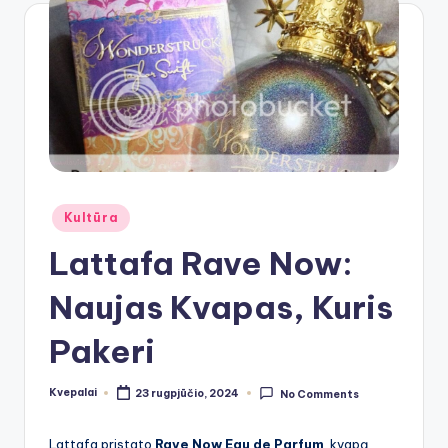
Posted
Kultūra
in
Lattafa Rave Now:
Naujas Kvapas, Kuris
Pakeri
Kvepalai
23 rugpjūčio, 2024
No Comments
Posted
by
Lattafa pristato
Rave Now Eau de Parfum
, kvapą,