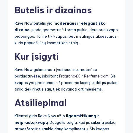
Butelis ir dizainas
Rave Now butelis yra
modernaus ir elegantiško
dizaino
, juoda geometrinė forma puikiai dera prie kvapo
prabangos. Tai ne tik kvapas, bet ir stilingas aksesuaras,
kuris papuoš jūsų kosmetikos stalą.
Kur įsigyti
Rave Now galima rasti įvairiose internetinėse
parduotuvėse, įskaitant
FragranceX
ir
Perfume.com
. Šis
kvapas yra prieinamas už prieinamą kainą, todėl jis puikiai
tinka tiek rinktis sau, tiek dovanoti artimiesiems.
Atsiliepimai
Klientai giria Rave Now už jo
ilgaamžiškumą
ir
neįprastą kvapą
. Daugelis teigia, kad jis sukuria puikią
atmosferą ir sulaukia daug komplimentų. Šis kvapas