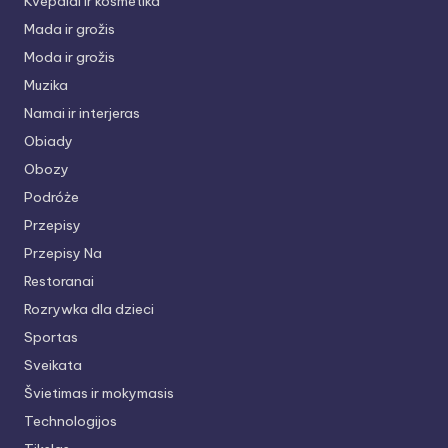
Kvepalai ir kosmetika
Mada ir grožis
Moda ir grožis
Muzika
Namai ir interjeras
Obiady
Obozy
Podróże
Przepisy
Przepisy Na
Restoranai
Rozrywka dla dzieci
Sportas
Sveikata
Švietimas ir mokymasis
Technologijos