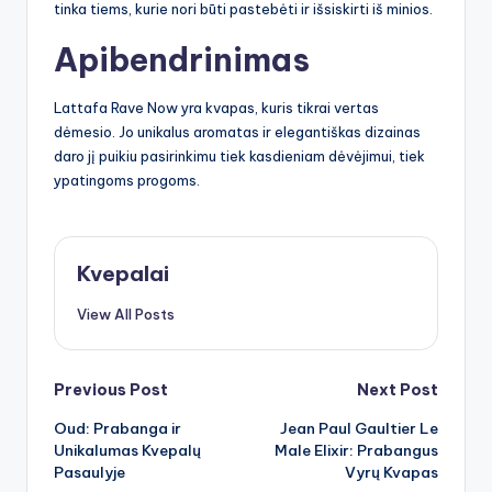
tinka tiems, kurie nori būti pastebėti ir išsiskirti iš minios.
Apibendrinimas
Lattafa Rave Now yra kvapas, kuris tikrai vertas
dėmesio. Jo unikalus aromatas ir elegantiškas dizainas
daro jį puikiu pasirinkimu tiek kasdieniam dėvėjimui, tiek
ypatingoms progoms.
Kvepalai
View All Posts
Post
Previous Post
Next Post
Oud: Prabanga ir
Jean Paul Gaultier Le
navigation
Unikalumas Kvepalų
Male Elixir: Prabangus
Pasaulyje
Vyrų Kvapas