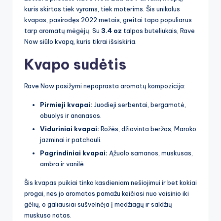
kuris skirtas tiek vyrams, tiek moterims. Šis unikalus
kvapas, pasirodęs 2022 metais, greitai tapo populiarus
tarp aromatų mėgėjų. Su
3.4 oz
talpos buteliukais, Rave
Now siūlo kvapą, kuris tikrai išsiskiria.
Kvapo sudėtis
Rave Now pasižymi nepaprasta aromatų kompozicija:
Pirmieji kvapai:
Juodieji serbentai, bergamotė,
obuolys ir ananasas.
Viduriniai kvapai:
Rožės, džiovinta beržas, Maroko
jazminai ir patchouli.
Pagrindiniai kvapai:
Ąžuolo samanos, muskusas,
ambra ir vanilė.
Šis kvapas puikiai tinka kasdieniam nešiojimui ir bet kokiai
progai, nes jo aromatas pamažu keičiasi nuo vaisinio iki
gėlių, o galiausiai sušvelnėja į medžiagų ir saldžių
muskuso natas.