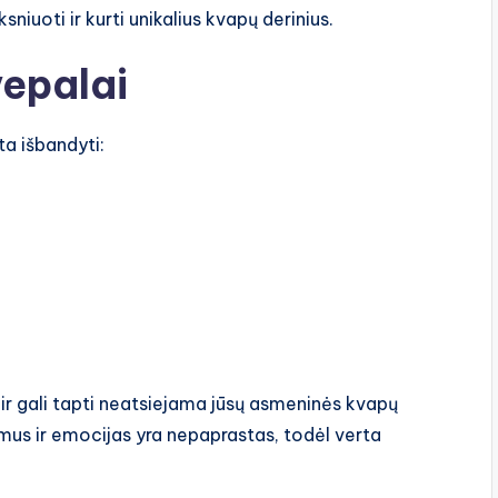
niuoti ir kurti unikalius kvapų derinius.
vepalai
ta išbandyti:
 ir gali tapti neatsiejama jūsų asmeninės kvapų
imus ir emocijas yra nepaprastas, todėl verta