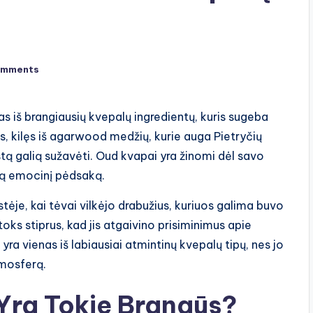
omments
s iš brangiausių kvepalų ingredientų, kuris sugeba
as, kilęs iš agarwood medžių, kurie auga Pietryčių
astą galią sužavėti. Oud kvapai yra žinomi dėl savo
mą emocinį pėdsaką.
je, kai tėvai vilkėjo drabužius, kuriuos galima buvo
oks stiprus, kad jis atgaivino prisiminimus apie
yra vienas iš labiausiai atmintinų kvepalų tipų, nes jo
tmosferą.
Yra Tokie Brangūs?