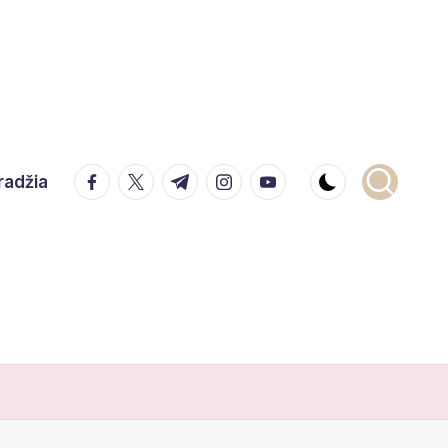
facebook.com
twitter.com
t.me
instagram.com
youtube.com
radžia