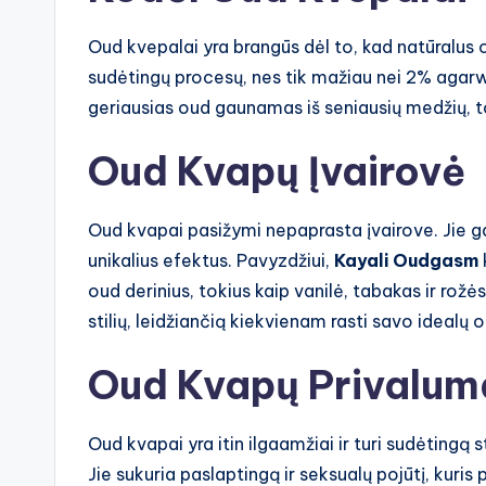
Oud kvepalai yra brangūs dėl to, kad natūralus o
sudėtingų procesų, nes tik mažiau nei 2% agar
geriausias oud gaunamas iš seniausių medžių, to
Oud Kvapų Įvairovė
Oud kvapai pasižymi nepaprasta įvairove. Jie gal
unikalius efektus. Pavyzdžiui,
Kayali Oudgasm
oud derinius, tokius kaip vanilė, tabakas ir rožė
stilių, leidžiančią kiekvienam rasti savo idealų 
Oud Kvapų Privalum
Oud kvapai yra itin ilgaamžiai ir turi sudėtingą 
Jie sukuria paslaptingą ir seksualų pojūtį, kuris