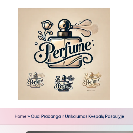
Skip
to
content
Home
»
Oud: Prabanga ir Unikalumas Kvepalų Pasaulyje