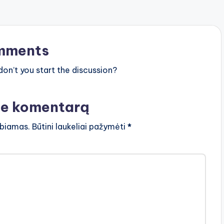
mments
n’t you start the discussion?
te komentarą
lbiamas.
Būtini laukeliai pažymėti
*