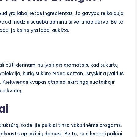
ud yra labai retas ingredientas. Jo gavyba reikalauja
wood medžių sugeba gaminti šį vertingą dervą. Be to,
dėl jo kaina yra labai aukšta.
i būti derinami su įvairiais aromatais, kad sukurtų
kolekcija, kurią sukūrė Mona Kattan, išryškina įvairius
s. Kiekvienas kvapas atspindi skirtingą nuotaiką ir
oud kvapą.
ai
struktūrą, todėl jie puikiai tinka vakarinėms progoms.
 prikausto aplinkinių dėmesį. Be to, oud kvapai puikiai