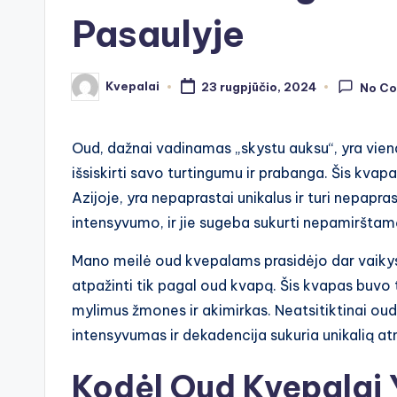
Pasaulyje
Kvepalai
23 rugpjūčio, 2024
No C
Posted
by
Oud, dažnai vadinamas „skystu auksu“, yra viena
išsiskirti savo turtingumu ir prabanga. Šis kvap
Azijoje, yra nepaprastai unikalus ir turi nepapr
intensyvumo, ir jie sugeba sukurti nepamiršta
Mano meilė oud kvepalams prasidėjo dar vaikystė
atpažinti tik pagal oud kvapą. Šis kvapas buvo t
mylimus žmones ir akimirkas. Neatsitiktinai oud 
intensyvumas ir dekadencija sukuria unikalią a
Kodėl Oud Kvepalai 