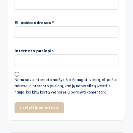
El. pašto adresas
*
Interneto puslapis
Noriu savo interneto naršyklėje išsaugoti vardą, el. pašto
adresą ir interneto puslapį, kad jų nebereiktų įvesti iš
naujo, kai kitą kartą vėl norėsiu parašyti komentarą.