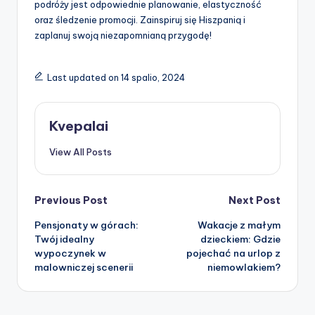
podróży jest odpowiednie planowanie, elastyczność
oraz śledzenie promocji. Zainspiruj się Hiszpanią i
zaplanuj swoją niezapomnianą przygodę!
Last updated on 14 spalio, 2024
Kvepalai
View All Posts
Post
Previous Post
Next Post
Pensjonaty w górach:
Wakacje z małym
navigation
Twój idealny
dzieckiem: Gdzie
wypoczynek w
pojechać na urlop z
malowniczej scenerii
niemowlakiem?