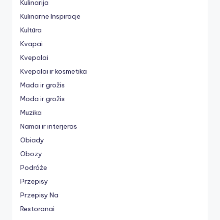
Kulinarija
Kulinarne Inspiracje
Kultūra
Kvapai
Kvepalai
Kvepalai ir kosmetika
Mada ir grožis
Moda ir grožis
Muzika
Namai ir interjeras
Obiady
Obozy
Podróże
Przepisy
Przepisy Na
Restoranai