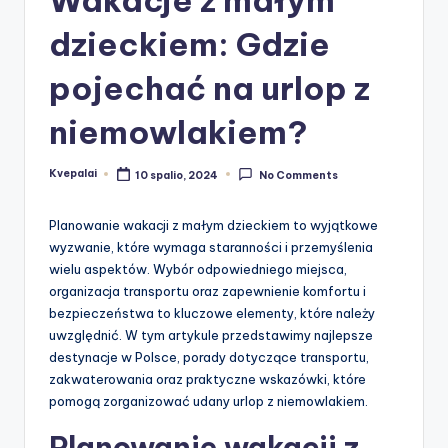
dzieckiem: Gdzie
pojechać na urlop z
niemowlakiem?
Kvepalai
10 spalio, 2024
No Comments
Posted
by
Planowanie wakacji z małym dzieckiem to wyjątkowe
wyzwanie, które wymaga staranności i przemyślenia
wielu aspektów. Wybór odpowiedniego miejsca,
organizacja transportu oraz zapewnienie komfortu i
bezpieczeństwa to kluczowe elementy, które należy
uwzględnić. W tym artykule przedstawimy najlepsze
destynacje w Polsce, porady dotyczące transportu,
zakwaterowania oraz praktyczne wskazówki, które
pomogą zorganizować udany urlop z niemowlakiem.
Planowanie wakacji z