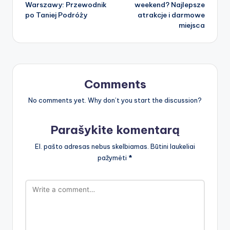
navigation
Warszawy: Przewodnik
weekend? Najlepsze
po Taniej Podróży
atrakcje i darmowe
miejsca
Comments
No comments yet. Why don’t you start the discussion?
Parašykite komentarą
El. pašto adresas nebus skelbiamas.
Būtini laukeliai
pažymėti
*