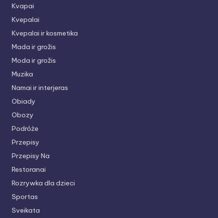
Kvapai
Kvepalai
Kvepalai ir kosmetika
Mada ir grožis
Moda ir grožis
Muzika
Namai ir interjeras
Obiady
Obozy
Podróże
Przepisy
Przepisy Na
Restoranai
Rozrywka dla dzieci
Sportas
Sveikata