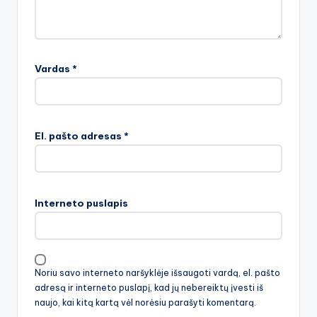
Vardas
*
El. pašto adresas
*
Interneto puslapis
Noriu savo interneto naršyklėje išsaugoti vardą, el. pašto
adresą ir interneto puslapį, kad jų nebereiktų įvesti iš
naujo, kai kitą kartą vėl norėsiu parašyti komentarą.