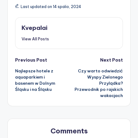
Last updated on 14 spalio, 2024
Kvepalai
View All Posts
Post
Previous Post
Next Post
Najlepsze hotele z
Czy warto odwiedzić
navigation
aquaparkiem i
Wyspy Zielonego
basenem w Dolnym
Przylądka?
Śląsku i na Śląsku
Przewodnik po rajskich
wakacjach
Comments