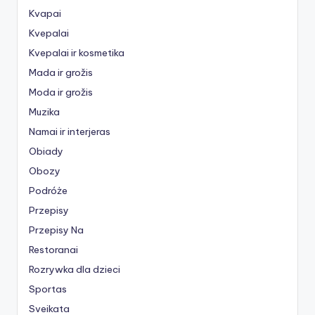
Kvapai
Kvepalai
Kvepalai ir kosmetika
Mada ir grožis
Moda ir grožis
Muzika
Namai ir interjeras
Obiady
Obozy
Podróże
Przepisy
Przepisy Na
Restoranai
Rozrywka dla dzieci
Sportas
Sveikata