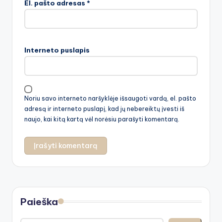
El. pašto adresas
*
Interneto puslapis
Noriu savo interneto naršyklėje išsaugoti vardą, el. pašto
adresą ir interneto puslapį, kad jų nebereiktų įvesti iš
naujo, kai kitą kartą vėl norėsiu parašyti komentarą.
Paieška