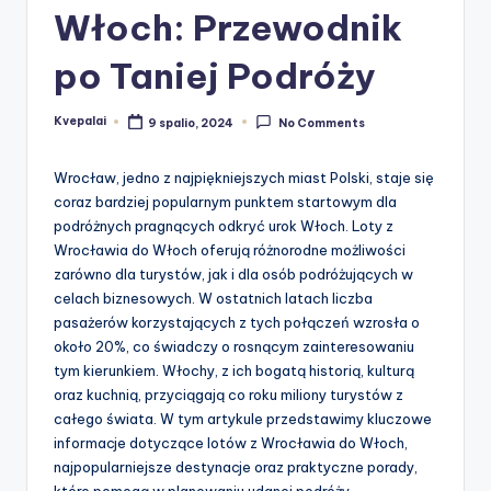
Włoch: Przewodnik
po Taniej Podróży
Kvepalai
9 spalio, 2024
No Comments
Posted
by
Wrocław, jedno z najpiękniejszych miast Polski, staje się
coraz bardziej popularnym punktem startowym dla
podróżnych pragnących odkryć urok Włoch. Loty z
Wrocławia do Włoch oferują różnorodne możliwości
zarówno dla turystów, jak i dla osób podróżujących w
celach biznesowych. W ostatnich latach liczba
pasażerów korzystających z tych połączeń wzrosła o
około 20%, co świadczy o rosnącym zainteresowaniu
tym kierunkiem. Włochy, z ich bogatą historią, kulturą
oraz kuchnią, przyciągają co roku miliony turystów z
całego świata. W tym artykule przedstawimy kluczowe
informacje dotyczące lotów z Wrocławia do Włoch,
najpopularniejsze destynacje oraz praktyczne porady,