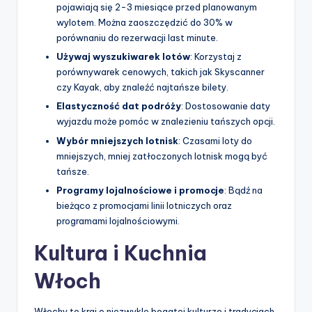
pojawiają się 2-3 miesiące przed planowanym
wylotem. Można zaoszczędzić do 30% w
porównaniu do rezerwacji last minute.
Używaj wyszukiwarek lotów
: Korzystaj z
porównywarek cenowych, takich jak Skyscanner
czy Kayak, aby znaleźć najtańsze bilety.
Elastyczność dat podróży
: Dostosowanie daty
wyjazdu może pomóc w znalezieniu tańszych opcji.
Wybór mniejszych lotnisk
: Czasami loty do
mniejszych, mniej zatłoczonych lotnisk mogą być
tańsze.
Programy lojalnościowe i promocje
: Bądź na
bieżąco z promocjami linii lotniczych oraz
programami lojalnościowymi.
Kultura i Kuchnia
Włoch
Włochy to kraj o niezwykle bogatej kulturze i tradycjach.