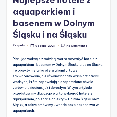
aquaparkiem i
basenem w Dolnym
Śląsku i na Śląsku
Kvepalai
9 spalio, 2024
No Comments
Posted
by
Planując wakacje z rodziną, warto rozważyć hotele z
aquaparkiem i basenem w Dolnym Śląsku oraz na Śląsku.
Te obiekty nie tylko oferują komfortowe
zakwaterowanie, ale również bogaty wachlarz atrakcji
wodnych, które zapewniają niezapomniane chwile
zarówno dzieciom, jak i dorosłym. W tym artykule
przedstawimy dlaczego warto wybierać hotele z
aquaparkiem, polecane obiekty w Dolnym Śląsku oraz
Śląsku, a także omówimy kwestie bezpieczeństwa w
aquaparkach.