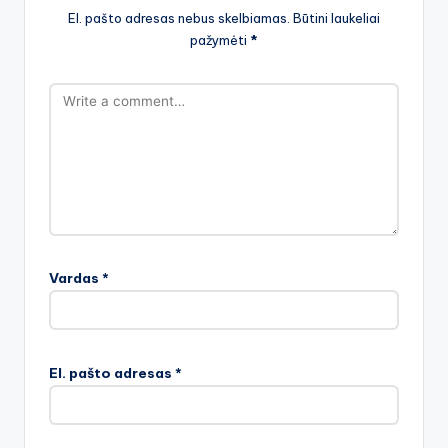
El. pašto adresas nebus skelbiamas.
Būtini laukeliai
pažymėti
*
Vardas
*
El. pašto adresas
*