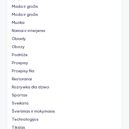
Mada ir grožis
Moda ir grožis
Muzika
Namai ir interjeras
Obiady
Obozy
Podróże
Przepisy
Przepisy Na
Restoranai
Rozrywka dla dzieci
Sportas
Sveikata
Švietimas ir mokymasis
Technologijos
Tikslas