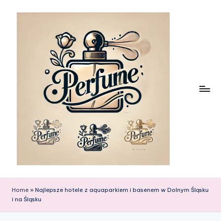
Skip
to
content
Home
»
Najlepsze hotele z aquaparkiem i basenem w Dolnym Śląsku
i na Śląsku