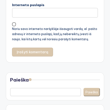
Interneto puslapis
Noriu savo interneto naršyklėje išsaugoti vardą, el. pašto
adresą ir interneto puslapį, kad jų nebereiktų įvesti iš
naujo, kai kitą kartą vėl norėsiu parašyti komentarą.
Paieška
Paieška