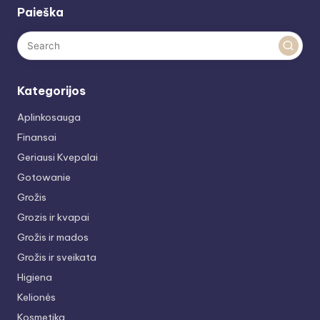
Paieška
Kategorijos
Aplinkosauga
Finansai
Geriausi Kvepalai
Gotowanie
Grožis
Grozis ir kvapai
Grožis ir mados
Grožis ir sveikata
Higiena
Kelionės
Kosmetika