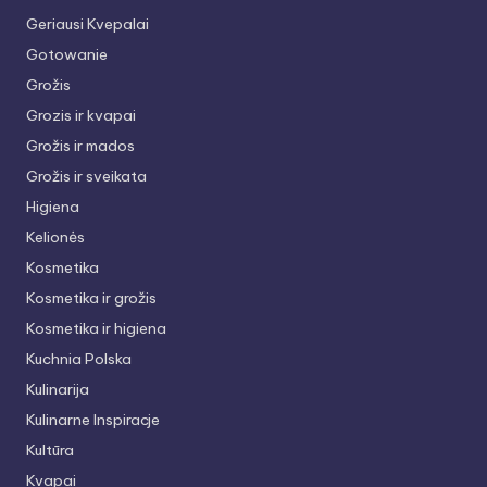
Geriausi Kvepalai
Gotowanie
Grožis
Grozis ir kvapai
Grožis ir mados
Grožis ir sveikata
Higiena
Kelionės
Kosmetika
Kosmetika ir grožis
Kosmetika ir higiena
Kuchnia Polska
Kulinarija
Kulinarne Inspiracje
Kultūra
Kvapai