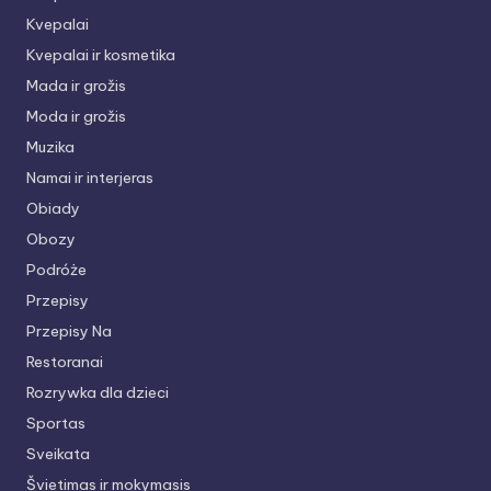
Kvepalai
Kvepalai ir kosmetika
Mada ir grožis
Moda ir grožis
Muzika
Namai ir interjeras
Obiady
Obozy
Podróże
Przepisy
Przepisy Na
Restoranai
Rozrywka dla dzieci
Sportas
Sveikata
Švietimas ir mokymasis