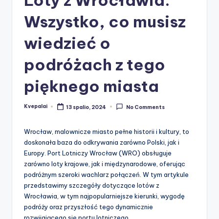
Wszystko, co musisz
wiedzieć o
podróżach z tego
pięknego miasta
Kvepalai
13 spalio, 2024
No Comments
Posted
by
Wrocław, malownicze miasto pełne historii i kultury, to
doskonała baza do odkrywania zarówno Polski, jak i
Europy. Port Lotniczy Wrocław (WRO) obsługuje
zarówno loty krajowe, jak i międzynarodowe, oferując
podróżnym szeroki wachlarz połączeń. W tym artykule
przedstawimy szczegóły dotyczące lotów z
Wrocławia, w tym najpopularniejsze kierunki, wygodę
podróży oraz przyszłość tego dynamicznie
rozwijającego się portu lotniczego.