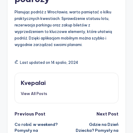
Planując podróż z Wrocławia, warto pamiętać o kilku
praktycznych kwestiach. Sprawdzenie statusu lotu,
rezerwacja parkingu oraz zakup biletów z
wyprzedzeniem to kluczowe elementy, które ułatwią
podróż. Dzięki aplikacjom mobilnym można szybko i
wygodnie zarządzać swoimi planami.
Last updated on 14 spalio, 2024
Kvepalai
View All Posts
Post
Previous Post
Next Post
Co robić w weekend?
Gdzie na Dzień
navigation
Pomysły na
Dziecka? Pomysły na