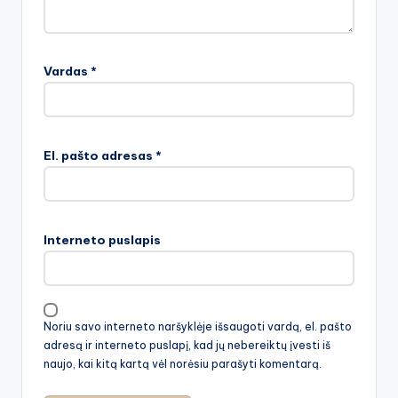
Vardas
*
El. pašto adresas
*
Interneto puslapis
Noriu savo interneto naršyklėje išsaugoti vardą, el. pašto
adresą ir interneto puslapį, kad jų nebereiktų įvesti iš
naujo, kai kitą kartą vėl norėsiu parašyti komentarą.