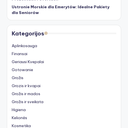
Ustronie Morskie dla Emerytów: Idealne Pakiety
dla Seniorów
Kategorijos
Aplinkosauga
Finansai
Geriausi Kvepalai
Gotowanie
Grožis
Grozis ir kvapai
Grožis ir mados
Grožis ir sveikata
Higiena
Kelionės
Kosmetika