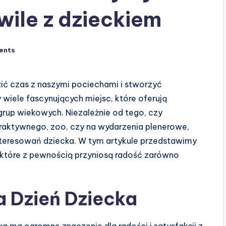
ile z dzieckiem
ents
zić czas z naszymi pociechami i stworzyć
iele fascynujących miejsc, które oferują
rup wiekowych. Niezależnie od tego, czy
raktywnego, zoo, czy na wydarzenia plenerowe,
teresowań dziecka. W tym artykule przedstawimy
 które z pewnością przyniosą radość zarówno
a Dzień Dziecka
 ma ogromne znaczenie dla radości i satysfakcji z