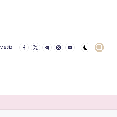
facebook.com
twitter.com
t.me
instagram.com
youtube.com
radžia