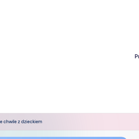
P
 chwile z dzieckiem