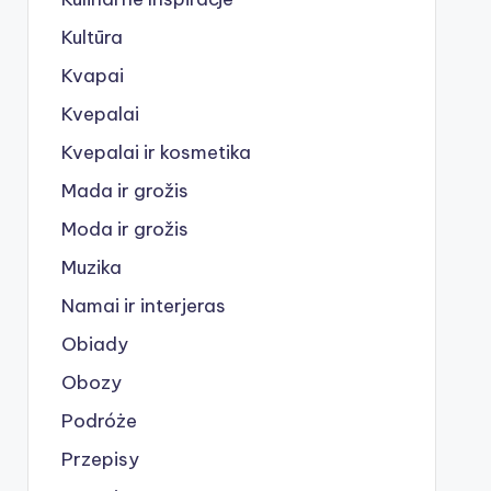
Kultūra
Kvapai
Kvepalai
Kvepalai ir kosmetika
Mada ir grožis
Moda ir grožis
Muzika
Namai ir interjeras
Obiady
Obozy
Podróże
Przepisy