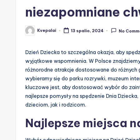
niezapomniane chw
Kvepalai
13 spalio, 2024
No Comm
Posted
by
Dzień Dziecka to szczególna okazja, aby spęd
wyjątkowe wspomnienia. W Polsce znajdziemy w
różnorodne atrakcje dostosowane do różnych g
wybieramy się do parku rozrywki, muzeum inte
kluczowe jest, aby dostosować wybór do zain
najlepsze pomysły na spędzenie Dnia Dziecka,
dzieciom, jak i rodzicom.
Najlepsze miejsca n
Wybór odpowiedniego miejsca na Dzień Dziecka