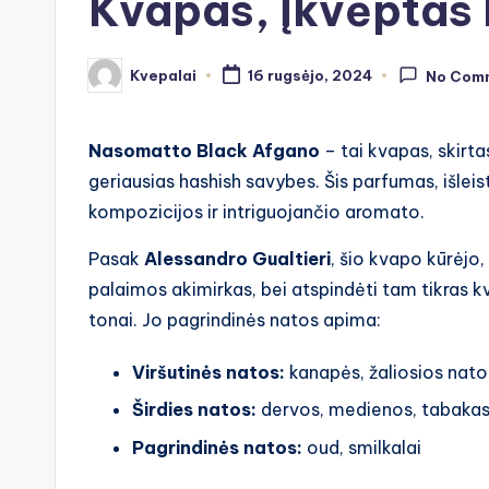
Kvapas, Įkvėptas
Kvepalai
16 rugsėjo, 2024
No Com
Posted
by
Nasomatto Black Afgano
– tai kvapas, skirta
geriausias hashish savybes. Šis parfumas, išlei
kompozicijos ir intriguojančio aromato.
Pasak
Alessandro Gualtieri
, šio kvapo kūrėjo,
palaimos akimirkas, bei atspindėti tam tikras kv
tonai. Jo pagrindinės natos apima:
Viršutinės natos:
kanapės, žaliosios nato
Širdies natos:
dervos, medienos, tabakas
Pagrindinės natos:
oud, smilkalai