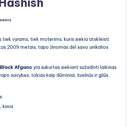
 Hashish
ments
s tiek vyrams, tiek moterims, kuris siekia atskleisti
stas 2009 metais, tapo žinomas dėl savo unikalios
Black Afgano
yra sukurtas siekiant sužadinti laikinas
apo savybes, tokias kaip dūminiai, švelnūs ir gilūs
s
, kava