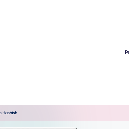
P
s Hashish