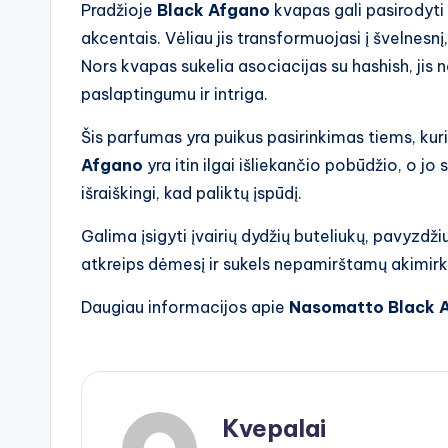
Pradžioje
Black Afgano
kvapas gali pasirodyti 
akcentais. Vėliau jis transformuojasi į švelnesnį
Nors kvapas sukelia asociacijas su hashish, jis n
paslaptingumu ir intriga.
Šis parfumas yra puikus pasirinkimas tiems, kur
Afgano
yra itin ilgai išliekančio pobūdžio, o jo 
išraiškingi, kad paliktų įspūdį.
Galima įsigyti įvairių dydžių buteliukų, pavyzdži
atkreips dėmesį ir sukels nepamirštamų akimirk
Daugiau informacijos apie
Nasomatto Black 
Kvepalai