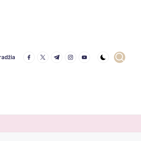
facebook.com
twitter.com
t.me
instagram.com
youtube.com
radžia