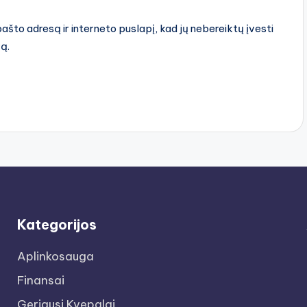
pašto adresą ir interneto puslapį, kad jų nebereiktų įvesti
rą.
Kategorijos
Aplinkosauga
Finansai
Geriausi Kvepalai