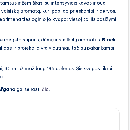
tamsus ir žemiškas, su intensyviais kavos ir oud
, vaisišką aromatą, kurį papildo prieskoniai ir dervos.
eprimena tiesioginio jo kvapo; vietoj to, jis pasižymi
ie mėgsta stiprius, dūmų ir smilkalų aromatus.
Black
sillage ir projekcija yra vidutiniai, tačiau pakankamai
ui, 30 ml už maždaug 185 dolerius. Šis kvapas tikrai
ų.
Afgano
galite rasti
čia
.