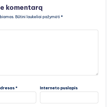
te komentarą
lbiamas.
Būtini laukeliai pažymėti
*
adresas
*
Interneto puslapis