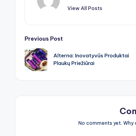
View All Posts
Post
Previous Post
navigation
Alterna: Inovatyvūs Produktai
Plaukų Priežiūrai
Co
No comments yet. Why do