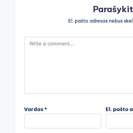
Parašyki
El. pašto adresas nebus ske
Vardas
*
El. pašto 