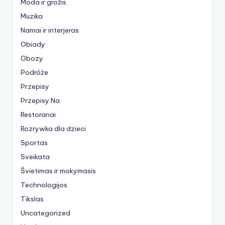
Moda ir grožis
Muzika
Namai ir interjeras
Obiady
Obozy
Podróże
Przepisy
Przepisy Na
Restoranai
Rozrywka dla dzieci
Sportas
Sveikata
Švietimas ir mokymasis
Technologijos
Tikslas
Uncategorized