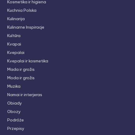
Kosmetika ir higiena
Kuchnia Polska
Kulinarija
Kulinarne Inspiracje
Kultūra
Kvapai
Kvepalai
Kvepalai ir kosmetika
Mada ir grožis
Moda ir grožis
Muzika
Namai ir interjeras
Obiady
Obozy
Podróże
Przepisy