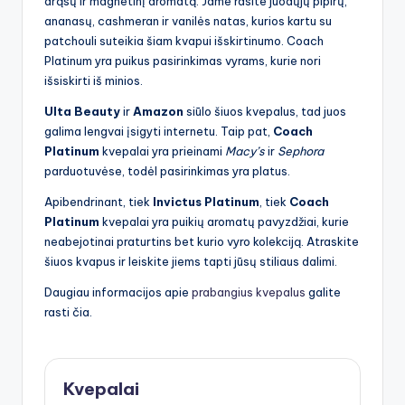
drąsų ir magnetinį aromatą. Jame rasite juodųjų pipirų,
ananasų, cashmeran ir vanilės natas, kurios kartu su
patchouli suteikia šiam kvapui išskirtinumo. Coach
Platinum yra puikus pasirinkimas vyrams, kurie nori
išsiskirti iš minios.
Ulta Beauty
ir
Amazon
siūlo šiuos kvepalus, tad juos
galima lengvai įsigyti internetu. Taip pat,
Coach
Platinum
kvepalai yra prieinami
Macy’s
ir
Sephora
parduotuvėse, todėl pasirinkimas yra platus.
Apibendrinant, tiek
Invictus Platinum
, tiek
Coach
Platinum
kvepalai yra puikių aromatų pavyzdžiai, kurie
neabejotinai praturtins bet kurio vyro kolekciją. Atraskite
šiuos kvapus ir leiskite jiems tapti jūsų stiliaus dalimi.
Daugiau informacijos apie
prabangius kvepalus
galite
rasti čia.
Kvepalai