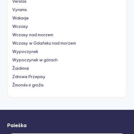
Verslas
Vyrams
Wakacje
Wczasy
Wczasy nad morzem
Wczasy w Gdańsku nad morzem
Wypoczynek
Wypoczynek w górach
Žaidimai
Zdrowe Przepisy
Žmonės ir grožis
Paieška