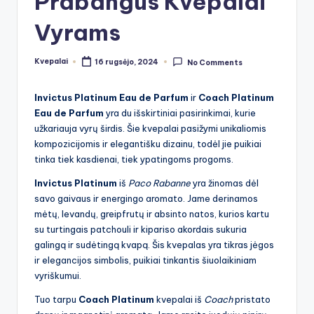
Prabangūs Kvepalai
Vyrams
Kvepalai
16 rugsėjo, 2024
No Comments
Posted
by
Invictus Platinum Eau de Parfum
ir
Coach Platinum
Eau de Parfum
yra du išskirtiniai pasirinkimai, kurie
užkariauja vyrų širdis. Šie kvepalai pasižymi unikaliomis
kompozicijomis ir elegantišku dizainu, todėl jie puikiai
tinka tiek kasdienai, tiek ypatingoms progoms.
Invictus Platinum
iš
Paco Rabanne
yra žinomas dėl
savo gaivaus ir energingo aromato. Jame derinamos
mėtų, levandų, greipfrutų ir absinto natos, kurios kartu
su turtingais patchouli ir kipariso akordais sukuria
galingą ir sudėtingą kvapą. Šis kvepalas yra tikras jėgos
ir elegancijos simbolis, puikiai tinkantis šiuolaikiniam
vyriškumui.
Tuo tarpu
Coach Platinum
kvepalai iš
Coach
pristato