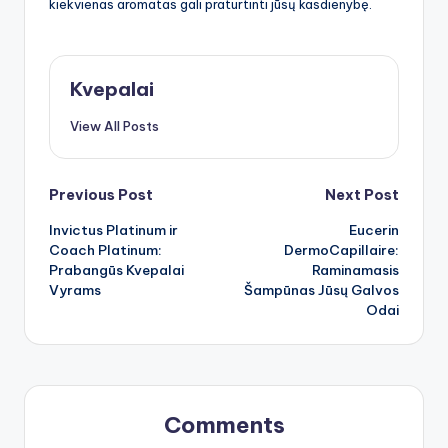
kiekvienas aromatas gali praturtinti jūsų kasdienybę.
Kvepalai
View All Posts
Post
Previous Post
Next Post
Invictus Platinum ir
Eucerin
navigation
Coach Platinum:
DermoCapillaire:
Prabangūs Kvepalai
Raminamasis
Vyrams
Šampūnas Jūsų Galvos
Odai
Comments