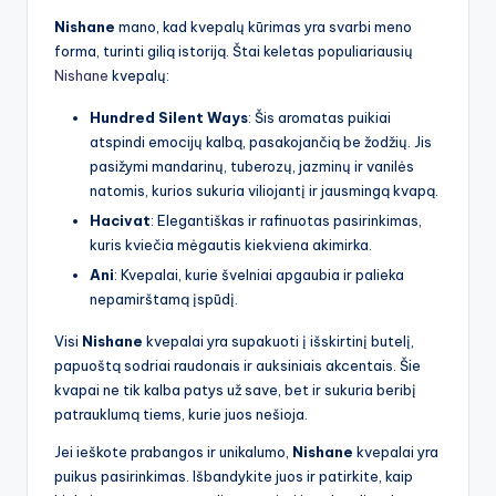
Nishane
mano, kad kvepalų kūrimas yra svarbi meno
forma, turinti gilią istoriją. Štai keletas populiariausių
Nishane
kvepalų:
Hundred Silent Ways
: Šis aromatas puikiai
atspindi emocijų kalbą, pasakojančią be žodžių. Jis
pasižymi mandarinų, tuberozų, jazminų ir vanilės
natomis, kurios sukuria viliojantį ir jausmingą kvapą.
Hacivat
: Elegantiškas ir rafinuotas pasirinkimas,
kuris kviečia mėgautis kiekviena akimirka.
Ani
: Kvepalai, kurie švelniai apgaubia ir palieka
nepamirštamą įspūdį.
Visi
Nishane
kvepalai yra supakuoti į išskirtinį butelį,
papuoštą sodriai raudonais ir auksiniais akcentais. Šie
kvapai ne tik kalba patys už save, bet ir sukuria beribį
patrauklumą tiems, kurie juos nešioja.
Jei ieškote prabangos ir unikalumo,
Nishane
kvepalai yra
puikus pasirinkimas. Išbandykite juos ir patirkite, kaip