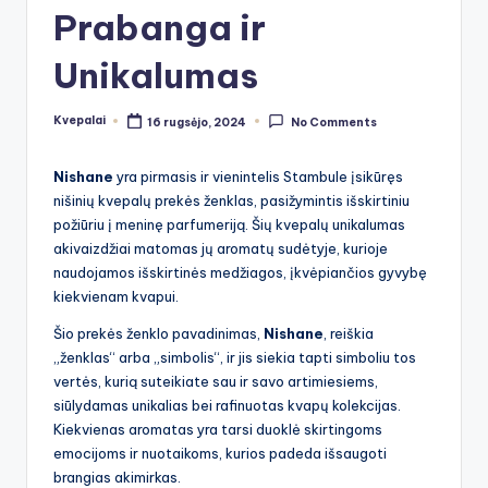
Prabanga ir
Unikalumas
Kvepalai
16 rugsėjo, 2024
No Comments
Posted
by
Nishane
yra pirmasis ir vienintelis Stambule įsikūręs
nišinių kvepalų prekės ženklas, pasižymintis išskirtiniu
požiūriu į meninę parfumeriją. Šių kvepalų unikalumas
akivaizdžiai matomas jų aromatų sudėtyje, kurioje
naudojamos išskirtinės medžiagos, įkvėpiančios gyvybę
kiekvienam kvapui.
Šio prekės ženklo pavadinimas,
Nishane
, reiškia
„ženklas“ arba „simbolis“, ir jis siekia tapti simboliu tos
vertės, kurią suteikiate sau ir savo artimiesiems,
siūlydamas unikalias bei rafinuotas kvapų kolekcijas.
Kiekvienas aromatas yra tarsi duoklė skirtingoms
emocijoms ir nuotaikoms, kurios padeda išsaugoti
brangias akimirkas.