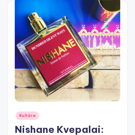
Posted
Kultūra
in
Nishane Kvepalai: