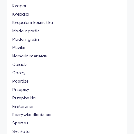
Kvapai
Kvepalai
Kvepalai ir kosmetika
Mada ir grožis
Moda ir grožis
Muzika
Namai ir interjeras
Obiady
Obozy
Podróże
Przepisy
Przepisy Na
Restoranai
Rozrywka dla dzieci
Sportas
Sveikata