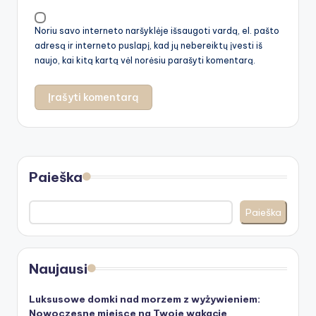
Noriu savo interneto naršyklėje išsaugoti vardą, el. pašto
adresą ir interneto puslapį, kad jų nebereiktų įvesti iš
naujo, kai kitą kartą vėl norėsiu parašyti komentarą.
Paieška
Paieška
Naujausi
Luksusowe domki nad morzem z wyżywieniem:
Nowoczesne miejsce na Twoje wakacje