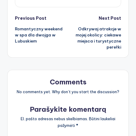
Post
Previous Post
Next Post
Romantyczny weekend
Odkrywaj atrakcje w
navigation
w spa dla dwojga w
mojej okolicy: ciekawe
Lubuskiem
miejsca i turystyczne
perełki
Comments
No comments yet. Why don’t you start the discussion?
Parašykite komentarą
El. pašto adresas nebus skelbiamas.
Būtini laukeliai
pažymėti
*