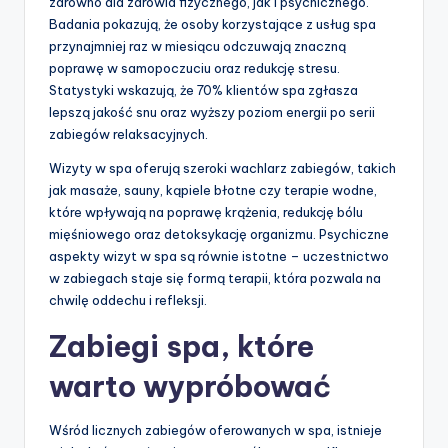
zarówno dla zdrowia fizycznego, jak i psychicznego.
Badania pokazują, że osoby korzystające z usług spa
przynajmniej raz w miesiącu odczuwają znaczną
poprawę w samopoczuciu oraz redukcję stresu.
Statystyki wskazują, że 70% klientów spa zgłasza
lepszą jakość snu oraz wyższy poziom energii po serii
zabiegów relaksacyjnych.
Wizyty w spa oferują szeroki wachlarz zabiegów, takich
jak masaże, sauny, kąpiele błotne czy terapie wodne,
które wpływają na poprawę krążenia, redukcję bólu
mięśniowego oraz detoksykację organizmu. Psychiczne
aspekty wizyt w spa są równie istotne – uczestnictwo
w zabiegach staje się formą terapii, która pozwala na
chwilę oddechu i refleksji.
Zabiegi spa, które
warto wypróbować
Wśród licznych zabiegów oferowanych w spa, istnieje